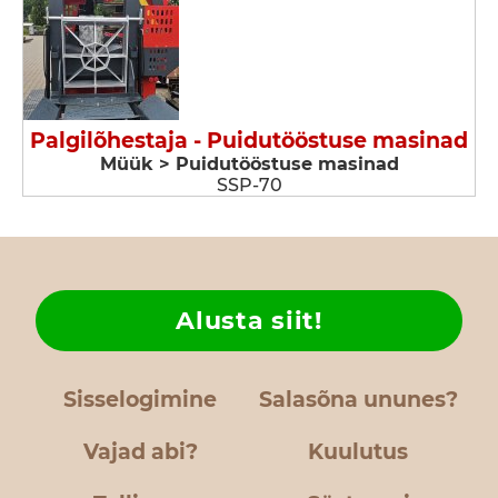
Palgilõhestaja - Puidutööstuse masinad
Müük > Puidutööstuse masinad
SSP-70
Alusta siit!
Sisselogimine
Salasõna ununes?
Vajad abi?
Kuulutus