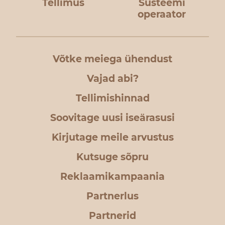
Tellimus
Süsteemi
operaator
Võtke meiega ühendust
Vajad abi?
Tellimishinnad
Soovitage uusi iseärasusi
Kirjutage meile arvustus
Kutsuge sõpru
Reklaamikampaania
Partnerlus
Partnerid