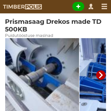
Prismasaag Drekos made TD
500KB
Puidutööstuse masinad