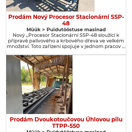
Prodám Nový Procesor Stacionární SSP-
48
Müük > Puidutööstuse masinad
Nový ,,Procesor Stacionární SSP-48 sloužící k
přípravě palivového a krbového dřeva ve velkém
množství. Toto zařízení spojuje v jednom pracov …
Prodám Dvoukotoučovou Úhlovou pilu
TTPP-550