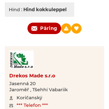
Hind :
Hind kokkuleppel
Päring
Drekos Made s.r.o
Jasenná 20
Jaroměř , Tšehhi Vabariik
Koričanský
*** Telefon ***