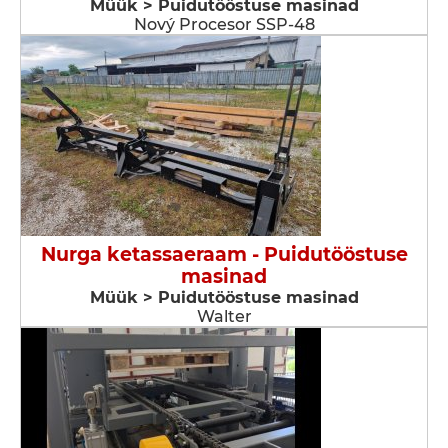
Müük > Puidutööstuse masinad
Nový Procesor SSP-48
Nurga ketassaeraam - Puidutööstuse
masinad
Müük > Puidutööstuse masinad
Walter