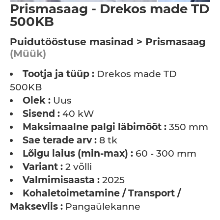
Prismasaag - Drekos made TD
500KB
Puidutööstuse masinad > Prismasaag
(Müük)
Tootja ja tüüp :
Drekos made TD
500KB
Olek :
Uus
Sisend :
40 kW
Maksimaalne palgi läbimõõt :
350 mm
Sae terade arv :
8 tk
Lõigu laius (min-max) :
60 - 300 mm
Variant :
2 võlli
Valmimisaasta :
2025
Kohaletoimetamine / Transport /
Makseviis :
Pangaülekanne