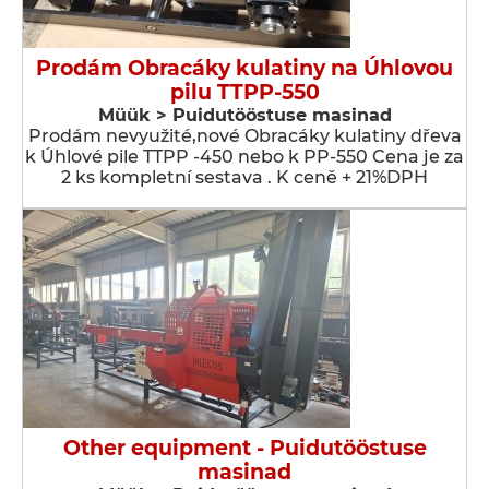
Prodám Obracáky kulatiny na Úhlovou
pilu TTPP-550
Müük > Puidutööstuse masinad
Prodám nevyužité,nové Obracáky kulatiny dřeva
k Úhlové pile TTPP -450 nebo k PP-550 Cena je za
2 ks kompletní sestava . K ceně + 21%DPH
Other equipment - Puidutööstuse
masinad