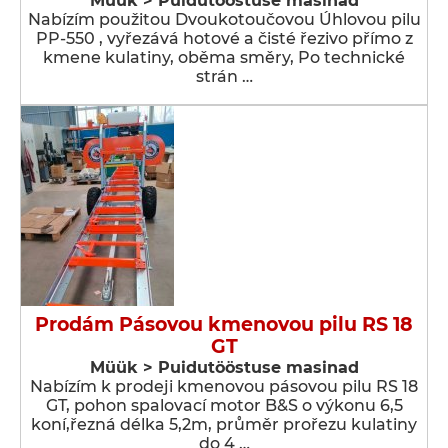
Müük > Puidutööstuse masinad
Nabízím použitou Dvoukotoučovou Úhlovou pilu
PP-550 , vyřezává hotové a čisté řezivo přímo z
kmene kulatiny, oběma směry, Po technické
strán …
Prodám Pásovou kmenovou pilu RS 18
GT
Müük > Puidutööstuse masinad
Nabízím k prodeji kmenovou pásovou pilu RS 18
GT, pohon spalovací motor B&S o výkonu 6,5
koní,řezná délka 5,2m, průměr prořezu kulatiny
do 4 …