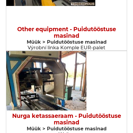
Other equipment - Puidutööstuse
masinad
Müük > Puidutööstuse masinad
Výrobní linka Komple EUR-palet
Nurga ketassaeraam - Puidutööstuse
masinad
Müük > Puidutööstuse masinad