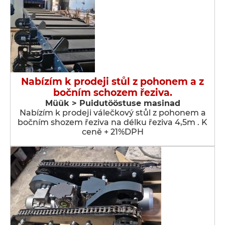
Nabízím k prodeji stůl z pohonem a z
bočním schozem řeziva.
Müük > Puidutööstuse masinad
Nabízím k prodeji válečkový stůl z pohonem a
bočním shozem řeziva na délku řeziva 4,5m . K
ceně + 21%DPH