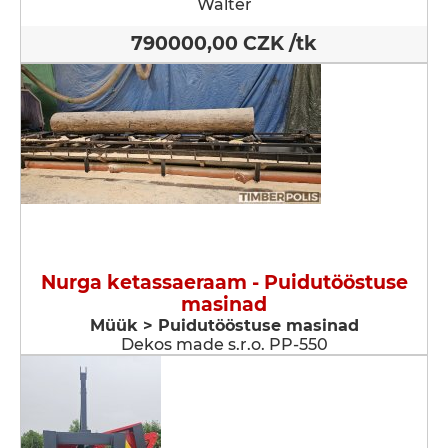
Walter
790000,00 CZK /tk
Nurga ketassaeraam - Puidutööstuse
masinad
Müük > Puidutööstuse masinad
Dekos made s.r.o. PP-550