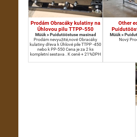
Prodám Obracáky kulatiny na
Other e
Úhlovou pilu TTPP-550
Puidutöös
Müük > Puidutööstuse masinad
Müük > Puidu
Prodám nevyužité,nové Obracáky
Nový Pro
kulatiny dřeva k Úhlové pile TTPP -450
nebo k PP-550 Cena je za 2 ks
kompletní sestava . K ceně + 21%DPH