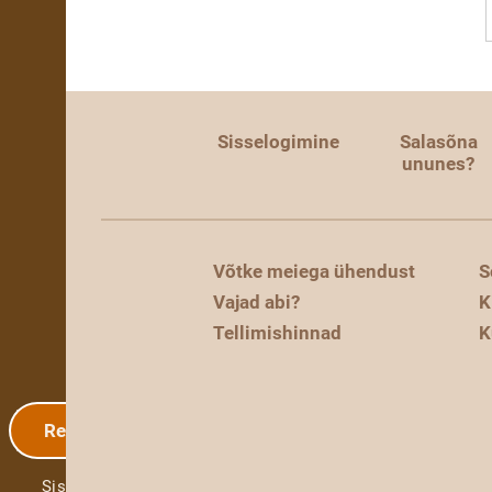
Sisselogimine
Salasõna
ununes?
Võtke meiega ühendust
S
Vajad abi?
K
Tellimishinnad
K
Registreerimine
Sisselogimine