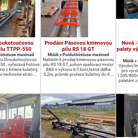
oukotoučovou
Prodám Pásovou kmenovou
Nová -
ilu TTPP-550
pilu RS 18 GT
palety v
tööstuse masinad
Müük > Puidutööstuse masinad
ou Dvoukotoučovou
Nabízím k prodeji kmenovou pásovou
Müük >
550 , vyřezává hotové
pilu RS 18 GT, pohon spalovací motor
Výrobní li
ímo z kmene kulatiny,
B&S o výkonu 6,5 koní,řezná délka
pro výro
o technické strán …
5,2m, průměr prořezu kulatiny do 4 …
1200/800m
paletám 