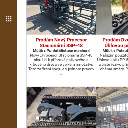
Rohkem funktsioone
Prodám Nový Procesor
Prodám Dv
Stacionární SSP-48
Úhlovou p
Müük > Puidutööstuse masinad
Müük > Puidu
Nový ,,Procesor Stacionární SSP-48
Nabízím použit
sloužící k přípravě palivového a
Úhlovou pilu PP-
krbového dřeva ve velkém množství.
a čisté řezivo př
Toto zařízení spojuje v jednom pracov
oběma směry, P
…