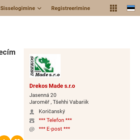
Sisselogimine
Registreerimine
šecím
Drekos Made s.r.o
Jasenná 20
Jaroměř , Tšehhi Vabariik
Koričanský
*** Telefon ***
*** E-post ***