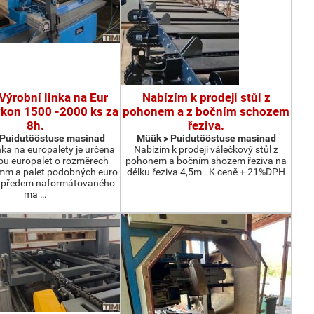
Výrobní linka na Eur
Nabízím k prodeji stůl z
ýkon 1500 -2000 ks za
pohonem a z bočním schozem
8h.
řeziva.
 Puidutööstuse masinad
Müük > Puidutööstuse masinad
nka na europalety je určena
Nabízím k prodeji válečkový stůl z
bu europalet o rozměrech
pohonem a bočním shozem řeziva na
m a palet podobných euro
délku řeziva 4,5m . K ceně + 21%DPH
z předem naformátovaného
ma …