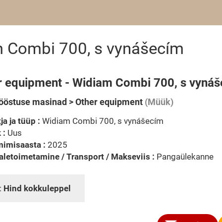
 Combi 700, s vynášecím
r equipment - Widiam Combi 700, s vyná
ööstuse masinad > Other equipment
(Müük)
ja ja tüüp :
Widiam Combi 700, s vynášecím
 :
Uus
mimisaasta :
2025
letoimetamine / Transport / Makseviis :
Pangaülekanne
:
Hind kokkuleppel