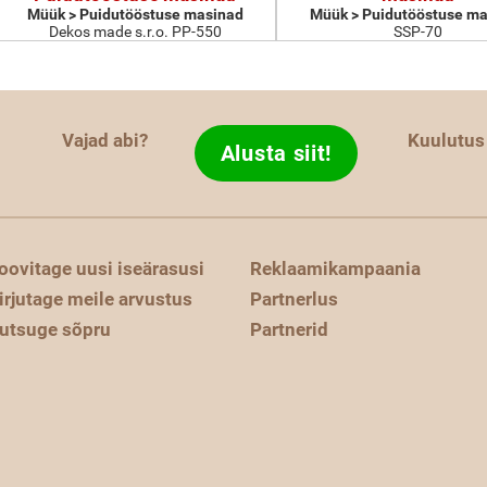
Müük > Puidutööstuse masinad
Müük > Puidutööstuse ma
Dekos made s.r.o. PP-550
SSP-70
Vajad abi?
Kuulutus
Alusta siit!
oovitage uusi iseärasusi
Reklaamikampaania
irjutage meile arvustus
Partnerlus
utsuge sõpru
Partnerid