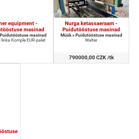
her equipment -
Nurga ketassaeraam -
utööstuse masinad
Puidutööstuse masinad
 Puidutööstuse masinad
Müük > Puidutööstuse masinad
 linka Komple EUR-palet
Walter
790000,00 CZK /tk
tööstuse