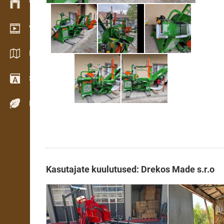
Varude haldamine
Videogalerii
Kataloogid / Brošüürid
Sõnastik
Puiduliigid
Kasutajate kuulutused: Drekos Made s.r.o