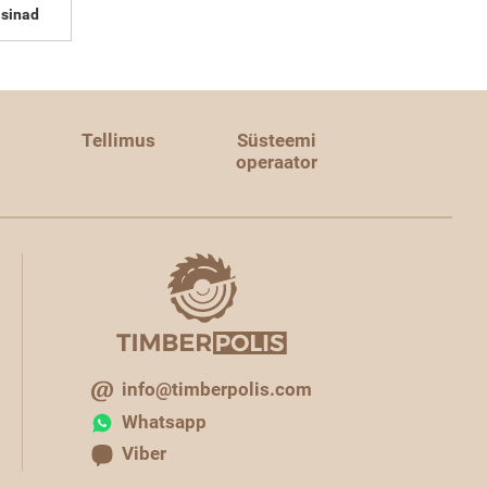
sinad
Tellimus
Süsteemi
operaator
info@timberpolis.com
Whatsapp
Viber