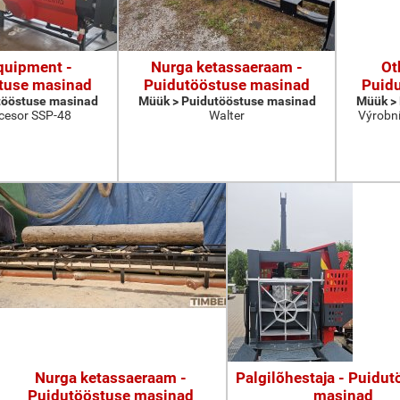
quipment -
Nurga ketassaeraam -
Ot
tuse masinad
Puidutööstuse masinad
Puid
tööstuse masinad
Müük > Puidutööstuse masinad
Müük >
cesor SSP-48
Walter
Výrobní
Nurga ketassaeraam -
Palgilõhestaja - Puidu
Puidutööstuse masinad
masinad