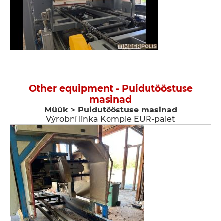
Other equipment - Puidutööstuse
masinad
Müük > Puidutööstuse masinad
Výrobní linka Komple EUR-palet