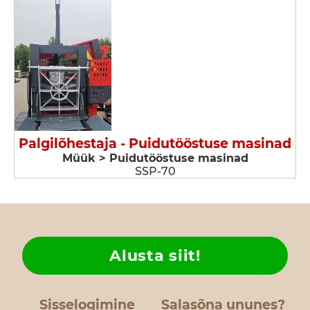
Palgilõhestaja - Puidutööstuse masinad
Müük > Puidutööstuse masinad
SSP-70
Alusta siit!
Sisselogimine
Salasõna ununes?