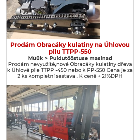
Prodám Obracáky kulatiny na Úhlovou
pilu TTPP-550
Müük > Puidutööstuse masinad
Prodám nevyužité,nové Obracáky kulatiny dřeva
k Úhlové pile TTPP -450 nebo k PP-550 Cena je za
2 ks kompletní sestava . K ceně + 21%DPH