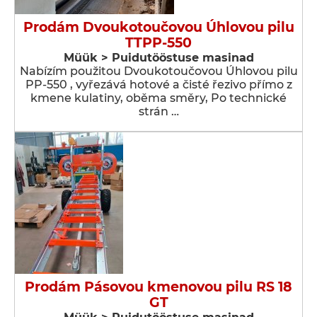
Prodám Dvoukotoučovou Úhlovou pilu
TTPP-550
Müük > Puidutööstuse masinad
Nabízím použitou Dvoukotoučovou Úhlovou pilu
PP-550 , vyřezává hotové a čisté řezivo přímo z
kmene kulatiny, oběma směry, Po technické
strán …
Prodám Pásovou kmenovou pilu RS 18
GT