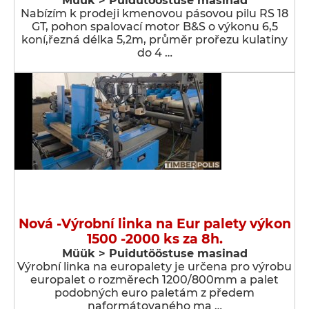
Müük > Puidutööstuse masinad
Nabízím k prodeji kmenovou pásovou pilu RS 18
GT, pohon spalovací motor B&S o výkonu 6,5
koní,řezná délka 5,2m, průměr prořezu kulatiny
do 4 …
Nová -Výrobní linka na Eur palety výkon
1500 -2000 ks za 8h.
Müük > Puidutööstuse masinad
Výrobní linka na europalety je určena pro výrobu
europalet o rozměrech 1200/800mm a palet
podobných euro paletám z předem
naformátovaného ma …