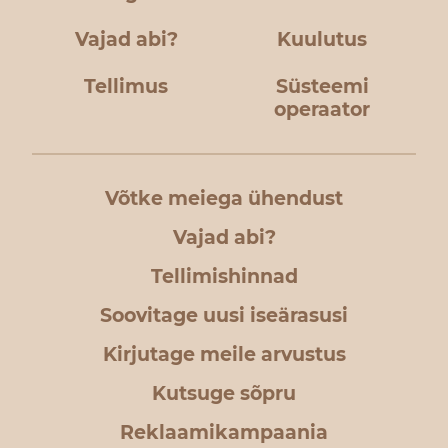
Vajad abi?
Kuulutus
Tellimus
Süsteemi
operaator
Võtke meiega ühendust
Vajad abi?
Tellimishinnad
Soovitage uusi iseärasusi
Kirjutage meile arvustus
Kutsuge sõpru
Reklaamikampaania