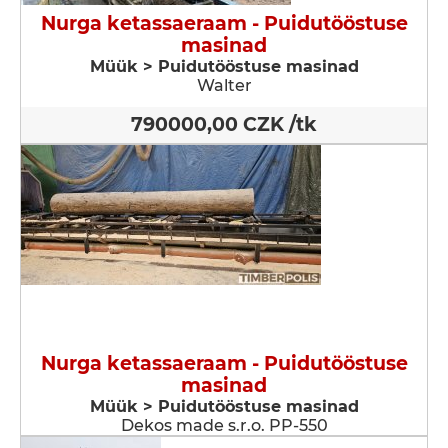
Nurga ketassaeraam - Puidutööstuse
masinad
Müük > Puidutööstuse masinad
Walter
790000,00 CZK /tk
Nurga ketassaeraam - Puidutööstuse
masinad
Müük > Puidutööstuse masinad
Dekos made s.r.o. PP-550