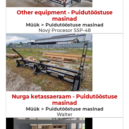
Other equipment - Puidutööstuse
masinad
Müük > Puidutööstuse masinad
Nový Procesor SSP-48
Nurga ketassaeraam - Puidutööstuse
masinad
Müük > Puidutööstuse masinad
Walter