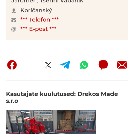
Jaroměř , Tšehhi Vabariik
Koričanský
*** Telefon ***
*** E-post ***
Kasutajate kuulutused: Drekos Made
s.r.o