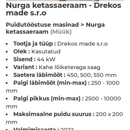
Nurga ketassaeraam - Drekos
made s.r.o
Puidutööstuse masinad > Nurga
ketassaeraam
(Müük)
Tootja ja tüüp :
Drekos made s.r.o
Olek :
Kasutatud
Sisend :
44 kW
Variant :
Kahe lõiketeraga saag
Saetera läbimõõt :
450, 500, 550 mm
Palgi läbimõõt (min-max) :
250 - 1000
mm
Palgi pikkus (min-max) :
2500 - 10000
mm
Maksimaalne puidu suurus :
200 x 200
mm
Valmimisaasta :
2022