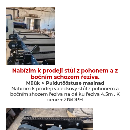
Nabízím k prodeji stůl z pohonem a z
bočním schozem řeziva.
Müük > Puidutööstuse masinad
Nabízím k prodeji válečkový stůl z pohonem a
bočním shozem řeziva na délku řeziva 4,5m . K
ceně + 21%DPH