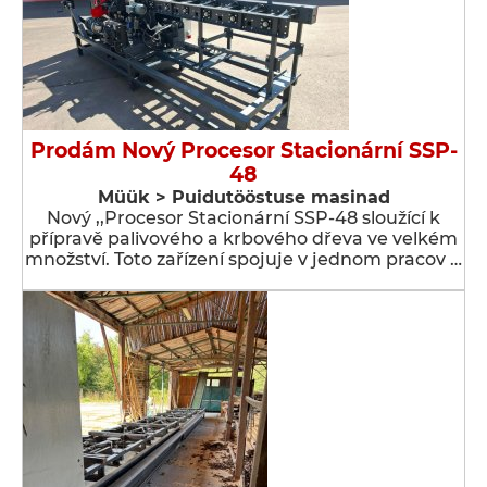
Prodám Nový Procesor Stacionární SSP-
48
Müük > Puidutööstuse masinad
Nový ,,Procesor Stacionární SSP-48 sloužící k
přípravě palivového a krbového dřeva ve velkém
množství. Toto zařízení spojuje v jednom pracov …