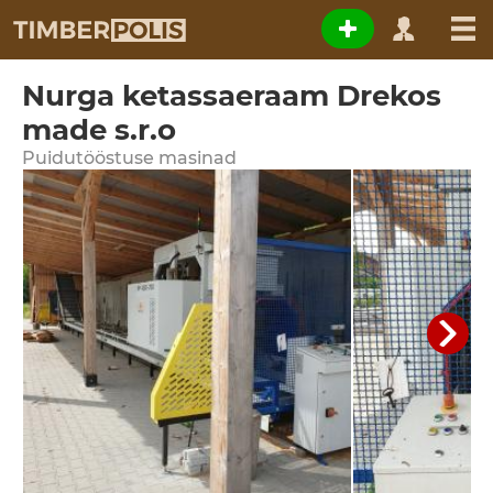
Nurga ketassaeraam Drekos
made s.r.o
Puidutööstuse masinad