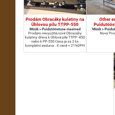
Prodám Obracáky kulatiny na
Other e
Úhlovou pilu TTPP-550
Puidutöös
Müük > Puidutööstuse masinad
Müük > Puidu
Prodám nevyužité,nové Obracáky
Nový Pro
kulatiny dřeva k Úhlové pile TTPP -450
nebo k PP-550 Cena je za 2 ks
kompletní sestava . K ceně + 21%DPH