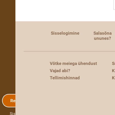
Sisselogimine
Salasõna
ununes?
Võtke meiega ühendust
S
Vajad abi?
K
Tellimishinnad
K
Registreerimine
Sisselogimine