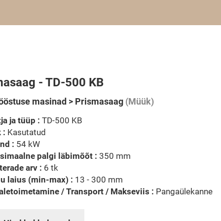
masaag - TD-500 KB
ööstuse masinad > Prismasaag
(Müük)
ja ja tüüp :
TD-500 KB
 :
Kasutatud
nd :
54 kW
imaalne palgi läbimõõt :
350 mm
terade arv :
6 tk
u laius (min-max) :
13 - 300 mm
letoimetamine / Transport / Makseviis :
Pangaülekanne