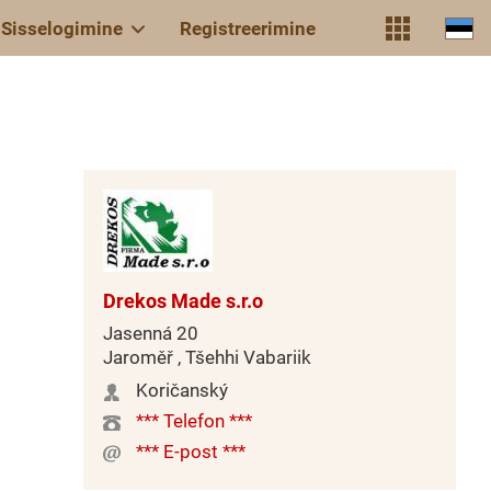
Sisselogimine
Registreerimine
Drekos Made s.r.o
Jasenná 20
Jaroměř , Tšehhi Vabariik
Koričanský
*** Telefon ***
*** E-post ***