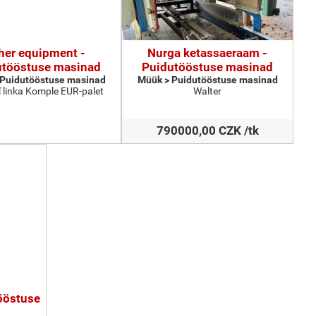
her equipment -
Nurga ketassaeraam -
utööstuse masinad
Puidutööstuse masinad
 Puidutööstuse masinad
Müük > Puidutööstuse masinad
 linka Komple EUR-palet
Walter
790000,00 CZK /tk
tööstuse