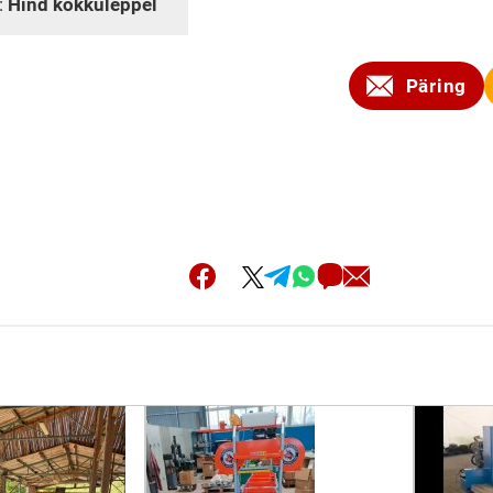
:
Hind kokkuleppel
Päring