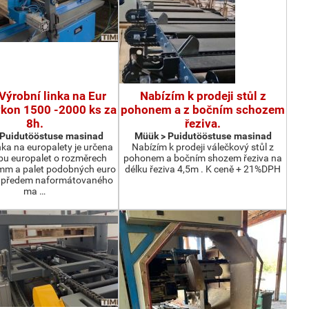
Výrobní linka na Eur
Nabízím k prodeji stůl z
ýkon 1500 -2000 ks za
pohonem a z bočním schozem
8h.
řeziva.
 Puidutööstuse masinad
Müük > Puidutööstuse masinad
nka na europalety je určena
Nabízím k prodeji válečkový stůl z
bu europalet o rozměrech
pohonem a bočním shozem řeziva na
m a palet podobných euro
délku řeziva 4,5m . K ceně + 21%DPH
z předem naformátovaného
ma …