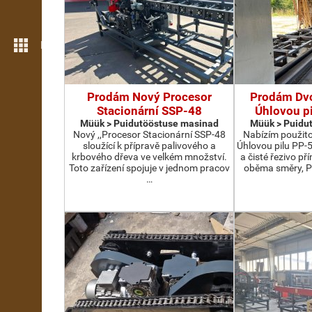
Rohkem funktsioone
Prodám Nový Procesor
Prodám Dv
Stacionární SSP-48
Úhlovou p
Müük > Puidutööstuse masinad
Müük > Puidu
Nový ,,Procesor Stacionární SSP-48
Nabízím použit
sloužící k přípravě palivového a
Úhlovou pilu PP-
krbového dřeva ve velkém množství.
a čisté řezivo př
Toto zařízení spojuje v jednom pracov
oběma směry, P
…