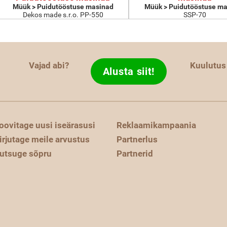
Müük > Puidutööstuse masinad
Müük > Puidutööstuse ma
Dekos made s.r.o. PP-550
SSP-70
Vajad abi?
Kuulutus
Alusta siit!
oovitage uusi iseärasusi
Reklaamikampaania
irjutage meile arvustus
Partnerlus
utsuge sõpru
Partnerid