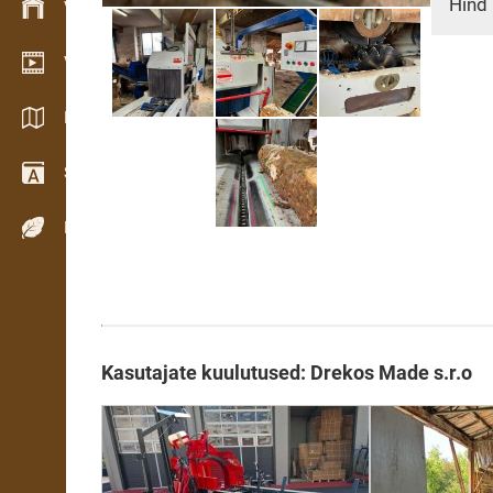
Hind 
Varude haldamine
Videogalerii
Kataloogid / Brošüürid
Sõnastik
Puiduliigid
Kasutajate kuulutused: Drekos Made s.r.o