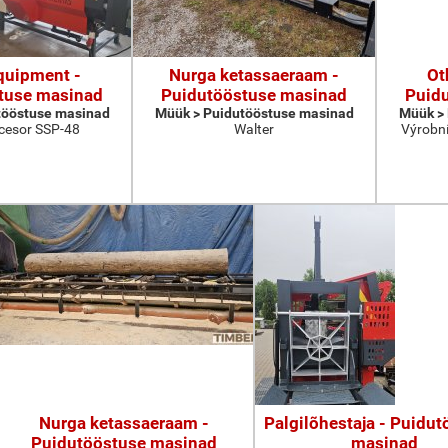
quipment -
Nurga ketassaeraam -
Ot
tuse masinad
Puidutööstuse masinad
Puid
tööstuse masinad
Müük > Puidutööstuse masinad
Müük >
cesor SSP-48
Walter
Výrobní
Nurga ketassaeraam -
Palgilõhestaja - Puidu
Puidutööstuse masinad
masinad