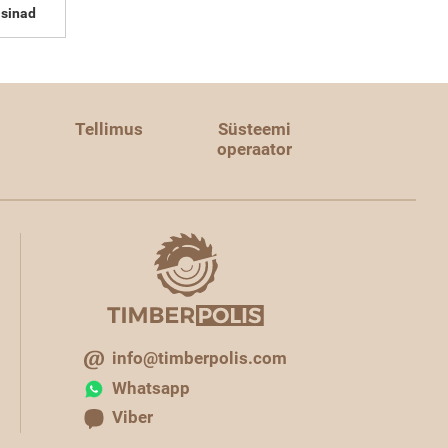
sinad
Tellimus
Süsteemi
operaator
info@timberpolis.com
Whatsapp
Viber