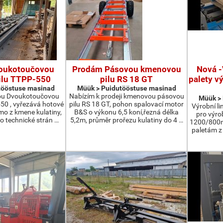
oukotoučovou
Prodám Pásovou kmenovou
Nová -
ilu TTPP-550
pilu RS 18 GT
palety v
tööstuse masinad
Müük > Puidutööstuse masinad
ou Dvoukotoučovou
Nabízím k prodeji kmenovou pásovou
Müük >
550 , vyřezává hotové
pilu RS 18 GT, pohon spalovací motor
Výrobní li
ímo z kmene kulatiny,
B&S o výkonu 6,5 koní,řezná délka
pro výro
o technické strán …
5,2m, průměr prořezu kulatiny do 4 …
1200/800m
paletám 