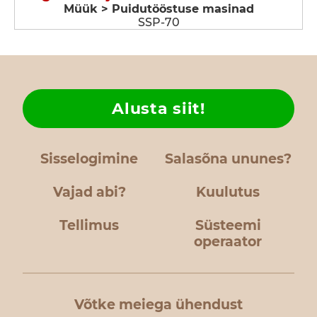
Müük > Puidutööstuse masinad
SSP-70
Alusta siit!
Sisselogimine
Salasõna ununes?
Vajad abi?
Kuulutus
Tellimus
Süsteemi
operaator
Võtke meiega ühendust