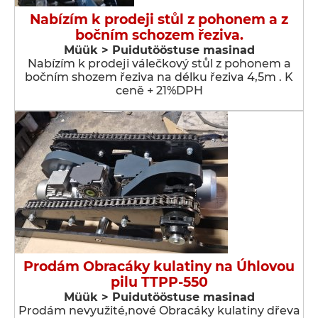
Nabízím k prodeji stůl z pohonem a z
bočním schozem řeziva.
Müük > Puidutööstuse masinad
Nabízím k prodeji válečkový stůl z pohonem a
bočním shozem řeziva na délku řeziva 4,5m . K
ceně + 21%DPH
Prodám Obracáky kulatiny na Úhlovou
pilu TTPP-550
Müük > Puidutööstuse masinad
Prodám nevyužité,nové Obracáky kulatiny dřeva