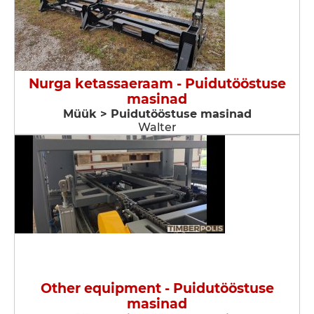
Nurga ketassaeraam - Puidutööstuse
masinad
Müük > Puidutööstuse masinad
Walter
Other equipment - Puidutööstuse
masinad