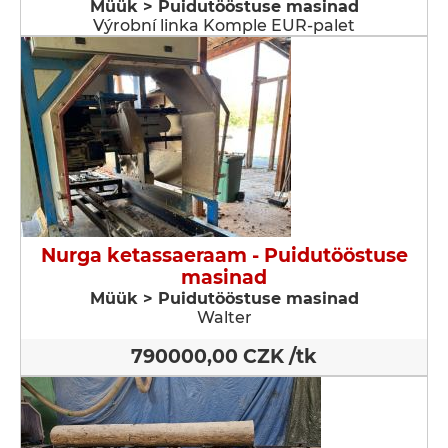
Müük > Puidutööstuse masinad
Výrobní linka Komple EUR-palet
Nurga ketassaeraam - Puidutööstuse
masinad
Müük > Puidutööstuse masinad
Walter
790000,00 CZK /tk