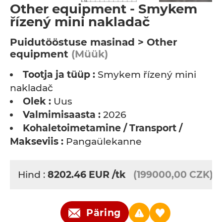
Other equipment - Smykem
řízený mini nakladač
Puidutööstuse masinad > Other
equipment
(Müük)
Tootja ja tüüp :
Smykem řízený mini
nakladač
Olek :
Uus
Valmimisaasta :
2026
Kohaletoimetamine / Transport /
Makseviis :
Pangaülekanne
Hind :
8202.46
EUR
/tk
(199000,00 CZK)
Päring