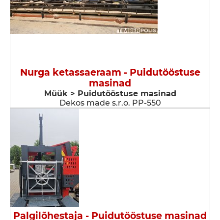
Nurga ketassaeraam - Puidutööstuse
masinad
Müük > Puidutööstuse masinad
Dekos made s.r.o. PP-550
Palgilõhestaja - Puidutööstuse masinad