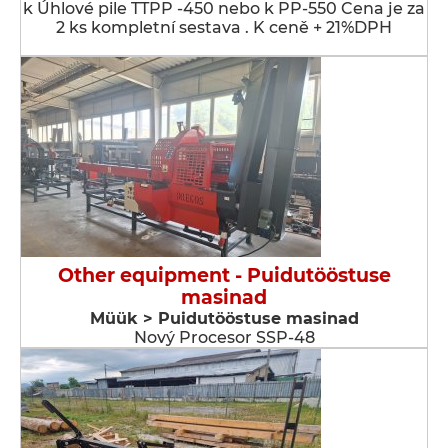
k Úhlové pile TTPP -450 nebo k PP-550 Cena je za
2 ks kompletní sestava . K ceně + 21%DPH
Other equipment - Puidutööstuse
masinad
Müük > Puidutööstuse masinad
Nový Procesor SSP-48