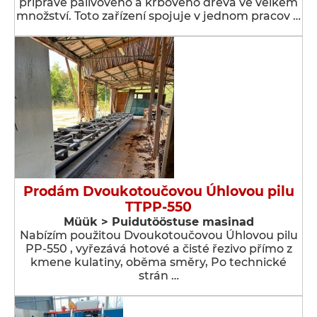
přípravě palivového a krbového dřeva ve velkém
množství. Toto zařízení spojuje v jednom pracov …
Prodám Dvoukotoučovou Úhlovou pilu
TTPP-550
Müük > Puidutööstuse masinad
Nabízím použitou Dvoukotoučovou Úhlovou pilu
PP-550 , vyřezává hotové a čisté řezivo přímo z
kmene kulatiny, oběma směry, Po technické
strán …