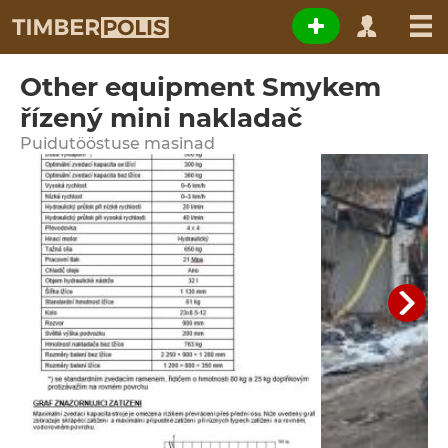
Other equipment Smykem
řízený mini nakladač
Puidutööstuse masinad