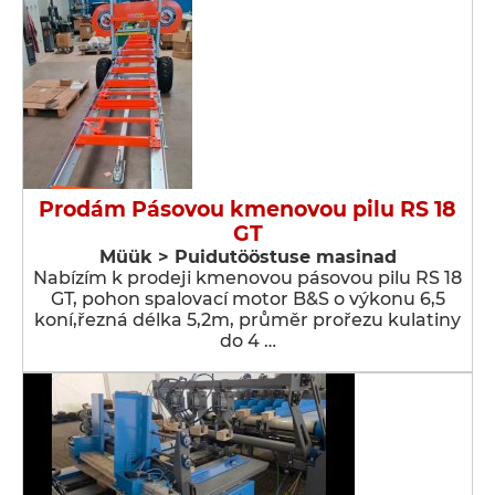
Prodám Pásovou kmenovou pilu RS 18
GT
Müük > Puidutööstuse masinad
Nabízím k prodeji kmenovou pásovou pilu RS 18
GT, pohon spalovací motor B&S o výkonu 6,5
koní,řezná délka 5,2m, průměr prořezu kulatiny
do 4 …