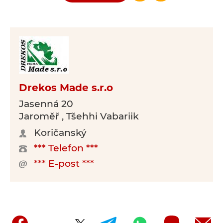
Drekos Made s.r.o
Jasenná 20
Jaroměř , Tšehhi Vabariik
Koričanský
*** Telefon ***
*** E-post ***