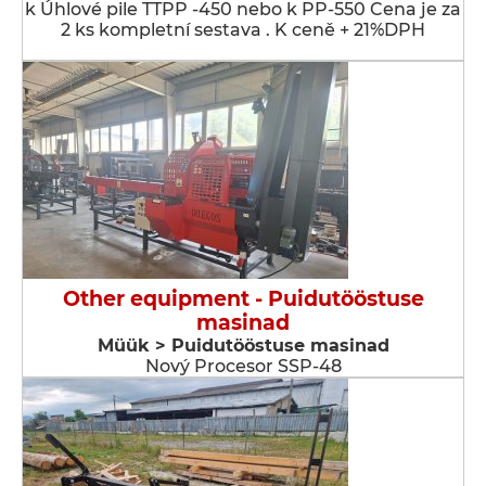
k Úhlové pile TTPP -450 nebo k PP-550 Cena je za
2 ks kompletní sestava . K ceně + 21%DPH
Other equipment - Puidutööstuse
masinad
Müük > Puidutööstuse masinad
Nový Procesor SSP-48