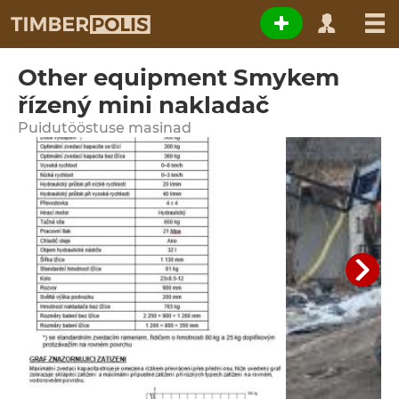
Other equipment Smykem
řízený mini nakladač
Puidutööstuse masinad