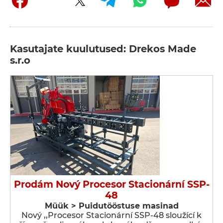
Kasutajate kuulutused: Drekos Made
s.r.o
Prodám Nový Procesor Stacionární SSP-
48
Müük > Puidutööstuse masinad
Nový ,,Procesor Stacionární SSP-48 sloužící k