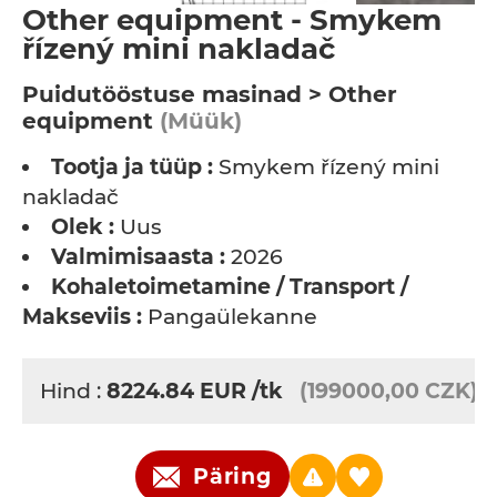
Other equipment - Smykem
řízený mini nakladač
Puidutööstuse masinad > Other
equipment
(Müük)
Tootja ja tüüp :
Smykem řízený mini
nakladač
Olek :
Uus
Valmimisaasta :
2026
Kohaletoimetamine / Transport /
Makseviis :
Pangaülekanne
Hind :
8224.84
EUR
/tk
(199000,00 CZK)
Päring