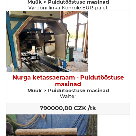
Müük > Puidutööstuse masinad
Výrobní linka Komple EUR-palet
Nurga ketassaeraam - Puidutööstuse
masinad
Müük > Puidutööstuse masinad
Walter
790000,00 CZK /tk