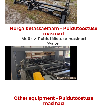
Nurga ketassaeraam - Puidutööstuse
masinad
Müük > Puidutööstuse masinad
Walter
Other equipment - Puidutööstuse
masinad