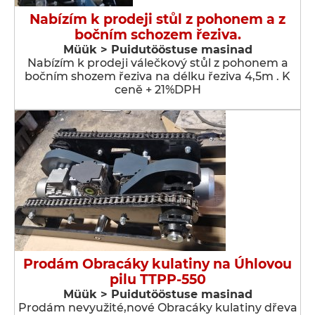
Nabízím k prodeji stůl z pohonem a z
bočním schozem řeziva.
Müük > Puidutööstuse masinad
Nabízím k prodeji válečkový stůl z pohonem a
bočním shozem řeziva na délku řeziva 4,5m . K
ceně + 21%DPH
Prodám Obracáky kulatiny na Úhlovou
pilu TTPP-550
Müük > Puidutööstuse masinad
Prodám nevyužité,nové Obracáky kulatiny dřeva