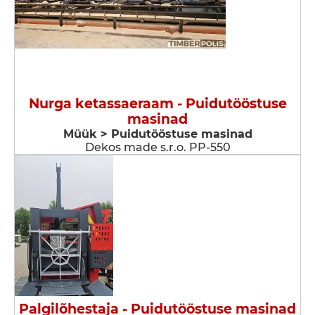
Nurga ketassaeraam - Puidutööstuse
masinad
Müük > Puidutööstuse masinad
Dekos made s.r.o. PP-550
Palgilõhestaja - Puidutööstuse masinad