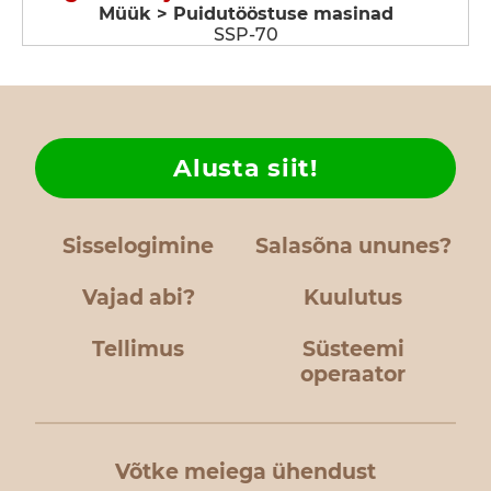
Müük > Puidutööstuse masinad
SSP-70
Alusta siit!
Sisselogimine
Salasõna ununes?
Vajad abi?
Kuulutus
Tellimus
Süsteemi
operaator
Võtke meiega ühendust