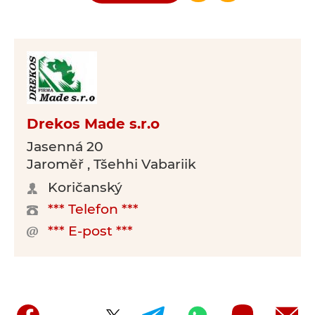
Drekos Made s.r.o
Jasenná 20
Jaroměř , Tšehhi Vabariik
Koričanský
*** Telefon ***
*** E-post ***