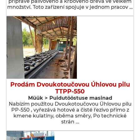
přípravě palivového a krbového dřeva ve velkém
množství. Toto zařízení spojuje v jednom pracov …
Prodám Dvoukotoučovou Úhlovou pilu
TTPP-550
Müük > Puidutööstuse masinad
Nabízím použitou Dvoukotoučovou Úhlovou pilu
PP-550 , vyřezává hotové a čisté řezivo přímo z
kmene kulatiny, oběma směry, Po technické
strán …