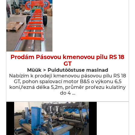
Prodám Pásovou kmenovou pilu RS 18
GT
Müük > Puidutööstuse masinad
Nabízím k prodeji kmenovou pásovou pilu RS 18
GT, pohon spalovací motor B&S o výkonu 6,5
koní,řezná délka 5,2m, průměr prořezu kulatiny
do 4 …