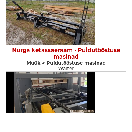
Nurga ketassaeraam - Puidutööstuse
masinad
Müük > Puidutööstuse masinad
Walter