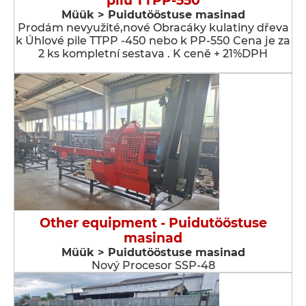
pilu TTPP-550
Müük > Puidutööstuse masinad
Prodám nevyužité,nové Obracáky kulatiny dřeva
k Úhlové pile TTPP -450 nebo k PP-550 Cena je za
2 ks kompletní sestava . K ceně + 21%DPH
Other equipment - Puidutööstuse
masinad
Müük > Puidutööstuse masinad
Nový Procesor SSP-48