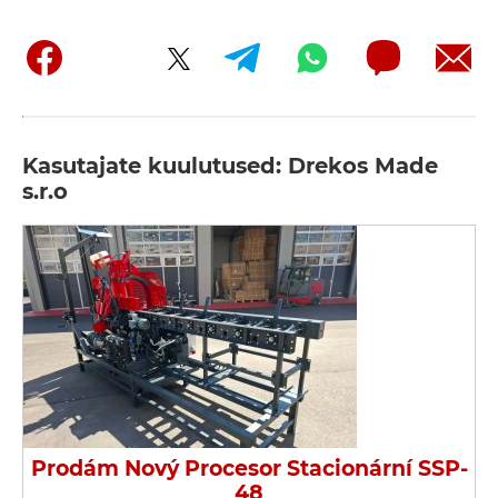
Kasutajate kuulutused: Drekos Made
s.r.o
Prodám Nový Procesor Stacionární SSP-
48