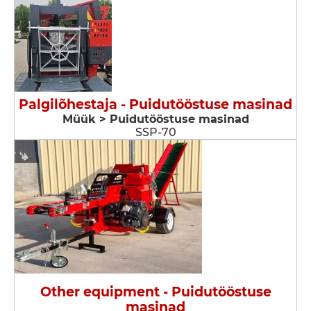
Palgilõhestaja - Puidutööstuse masinad
Müük > Puidutööstuse masinad
SSP-70
Other equipment - Puidutööstuse
masinad