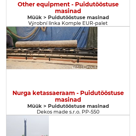
Other equipment - Puidutööstuse
masinad
Müük > Puidutööstuse masinad
Výrobní linka Komple EUR-palet
Nurga ketassaeraam - Puidutööstuse
masinad
Müük > Puidutööstuse masinad
Dekos made s.r.o. PP-550