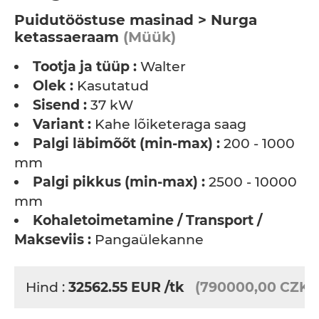
Puidutööstuse masinad > Nurga
ketassaeraam
(Müük)
Tootja ja tüüp :
Walter
Olek :
Kasutatud
Sisend :
37 kW
Variant :
Kahe lõiketeraga saag
Palgi läbimõõt (min-max) :
200 - 1000
mm
Palgi pikkus (min-max) :
2500 - 10000
mm
Kohaletoimetamine / Transport /
Makseviis :
Pangaülekanne
Hind :
32562.55
EUR
/tk
(790000,00 CZK)