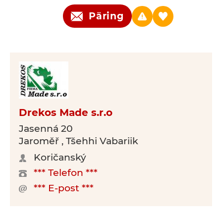
Päring
Drekos Made s.r.o
Jasenná 20
Jaroměř , Tšehhi Vabariik
Koričanský
*** Telefon ***
*** E-post ***