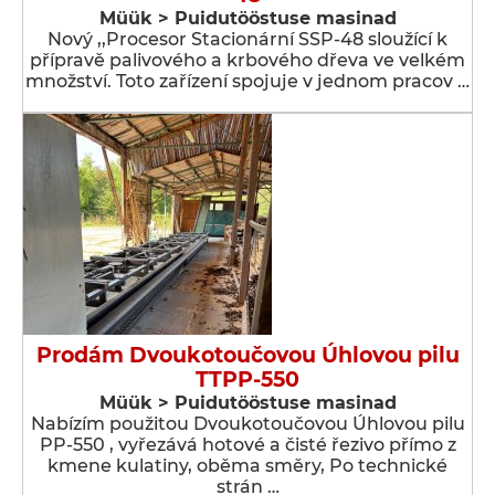
Müük > Puidutööstuse masinad
Nový ,,Procesor Stacionární SSP-48 sloužící k
přípravě palivového a krbového dřeva ve velkém
množství. Toto zařízení spojuje v jednom pracov …
Prodám Dvoukotoučovou Úhlovou pilu
TTPP-550
Müük > Puidutööstuse masinad
Nabízím použitou Dvoukotoučovou Úhlovou pilu
PP-550 , vyřezává hotové a čisté řezivo přímo z
kmene kulatiny, oběma směry, Po technické
strán …