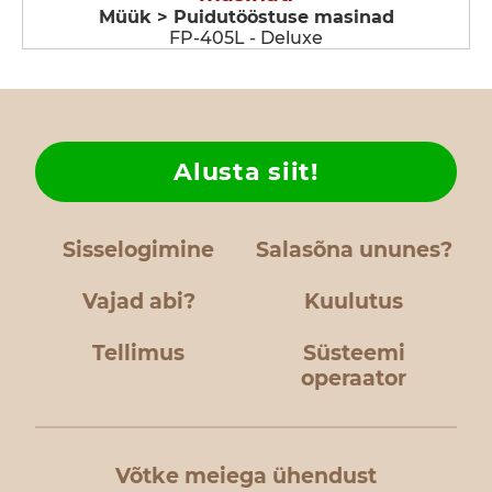
Müük > Puidutööstuse masinad
FP-405L - Deluxe
Alusta siit!
Sisselogimine
Salasõna ununes?
Vajad abi?
Kuulutus
Tellimus
Süsteemi
operaator
Võtke meiega ühendust