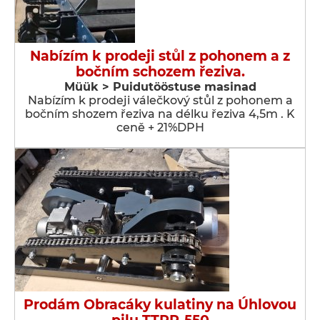
Nabízím k prodeji stůl z pohonem a z
bočním schozem řeziva.
Müük > Puidutööstuse masinad
Nabízím k prodeji válečkový stůl z pohonem a
bočním shozem řeziva na délku řeziva 4,5m . K
ceně + 21%DPH
Prodám Obracáky kulatiny na Úhlovou