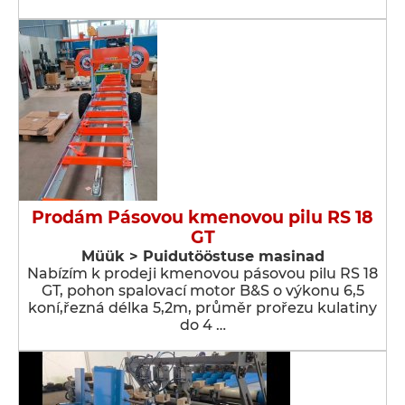
Prodám Pásovou kmenovou pilu RS 18
GT
Müük > Puidutööstuse masinad
Nabízím k prodeji kmenovou pásovou pilu RS 18
GT, pohon spalovací motor B&S o výkonu 6,5
koní,řezná délka 5,2m, průměr prořezu kulatiny
do 4 …