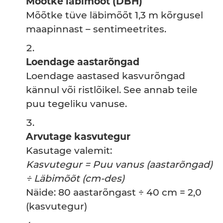
Mõõtke läbimõõt (DBH)
Mõõtke tüve läbimõõt 1,3 m kõrgusel
maapinnast – sentimeetrites.
Loendage aastarõngad
Loendage aastased kasvurõngad
kännul või ristlõikel. See annab teile
puu tegeliku vanuse.
Arvutage kasvutegur
Kasutage valemit:
Kasvutegur = Puu vanus (aastarõngad)
÷ Läbimõõt (cm-des)
Näide: 80 aastarõngast ÷ 40 cm = 2,0
(kasvutegur)