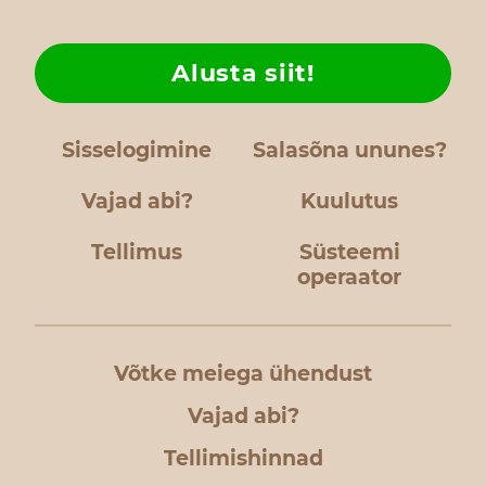
Alusta siit!
Sisselogimine
Salasõna ununes?
Vajad abi?
Kuulutus
Tellimus
Süsteemi
operaator
Võtke meiega ühendust
Vajad abi?
Tellimishinnad