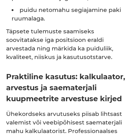
puidu netomahu segiajamine paki
ruumalaga.
Täpsete tulemuste saamiseks
soovitatakse iga positsioon eraldi
arvestada ning märkida ka puiduliik,
kvaliteet, niiskus ja kasutusotstarve.
Praktiline kasutus: kalkulaator,
arvestus ja saematerjali
kuupmeetrite arvestuse kirjed
Ühekordseks arvutuseks piisab lihtsast
valemist või veebipõhisest saematerjali
mahu kalkulaatorist. Professionaalses