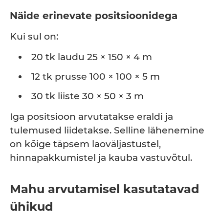
Näide erinevate positsioonidega
Kui sul on:
20 tk laudu 25 × 150 × 4 m
12 tk prusse 100 × 100 × 5 m
30 tk liiste 30 × 50 × 3 m
Iga positsioon arvutatakse eraldi ja
tulemused liidetakse. Selline lähenemine
on kõige täpsem laoväljastustel,
hinnapakkumistel ja kauba vastuvõtul.
Mahu arvutamisel kasutatavad
ühikud