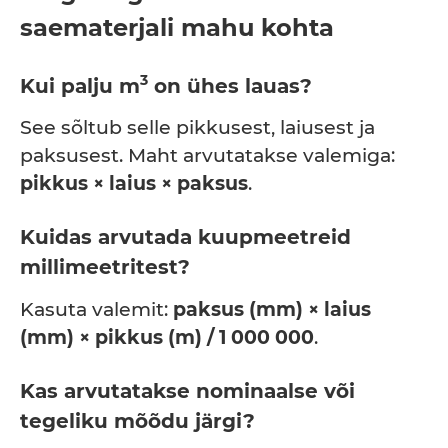
saematerjali mahu kohta
3
Kui palju m
on ühes lauas?
See sõltub selle pikkusest, laiusest ja
paksusest. Maht arvutatakse valemiga:
pikkus × laius × paksus
.
Kuidas arvutada kuupmeetreid
millimeetritest?
Kasuta valemit:
paksus (mm) × laius
(mm) × pikkus (m) / 1 000 000
.
Kas arvutatakse nominaalse või
tegeliku mõõdu järgi?