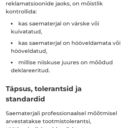
reklamatsioonide jaoks, on mõistlik
kontrollida:
kas saematerjal on värske või
kuivatatud,
kas saematerjal on hööveldamata või
hööveldatud,
millise niiskuse juures on mõõdud
deklareeritud.
Täpsus, tolerantsid ja
standardid
Saematerjali professionaalsel mõõtmisel
arvestatakse tootmistolerantsi,