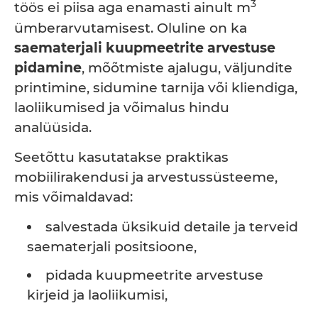
3
töös ei piisa aga enamasti ainult m
ümberarvutamisest. Oluline on ka
saematerjali kuupmeetrite arvestuse
pidamine
, mõõtmiste ajalugu, väljundite
printimine, sidumine tarnija või kliendiga,
laoliikumised ja võimalus hindu
analüüsida.
Seetõttu kasutatakse praktikas
mobiilirakendusi ja arvestussüsteeme,
mis võimaldavad:
salvestada üksikuid detaile ja terveid
saematerjali positsioone,
pidada kuupmeetrite arvestuse
kirjeid ja laoliikumisi,