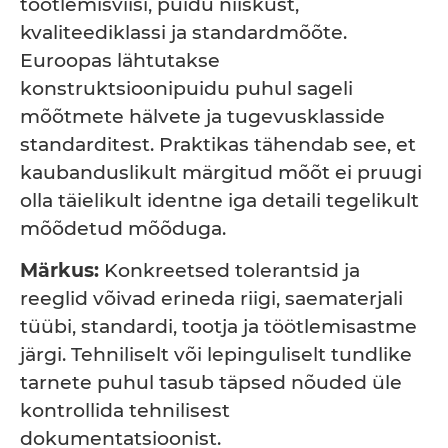
töötlemisviisi, puidu niiskust,
kvaliteediklassi ja standardmõõte.
Euroopas lähtutakse
konstruktsioonipuidu puhul sageli
mõõtmete hälvete ja tugevusklasside
standarditest. Praktikas tähendab see, et
kaubanduslikult märgitud mõõt ei pruugi
olla täielikult identne iga detaili tegelikult
mõõdetud mõõduga.
Märkus:
Konkreetsed tolerantsid ja
reeglid võivad erineda riigi, saematerjali
tüübi, standardi, tootja ja töötlemisastme
järgi. Tehniliselt või lepinguliselt tundlike
tarnete puhul tasub täpsed nõuded üle
kontrollida tehnilisest
dokumentatsioonist.