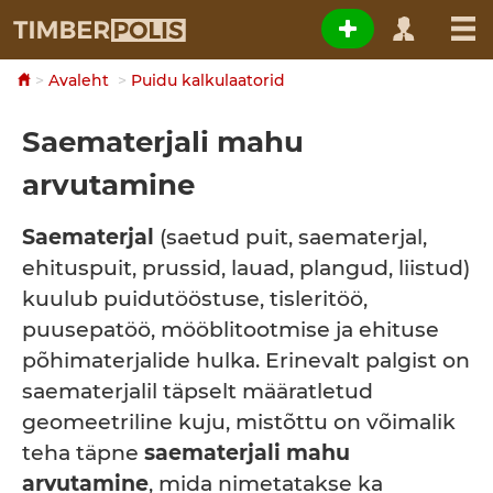
Avaleht
Puidu kalkulaatorid
Saematerjali mahu
arvutamine
Saematerjal
(saetud puit, saematerjal,
ehituspuit, prussid, lauad, plangud, liistud)
kuulub puidutööstuse, tisleritöö,
puusepatöö, mööblitootmise ja ehituse
põhimaterjalide hulka. Erinevalt palgist on
saematerjalil täpselt määratletud
geomeetriline kuju, mistõttu on võimalik
teha täpne
saematerjali mahu
arvutamine
, mida nimetatakse ka