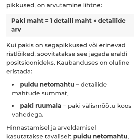
pikkused, on arvutamine lihtne:
Paki maht = 1 detaili maht × detailide
arv
Kui pakis on segapikkused või erinevad
ristlõiked, soovitatakse see jagada eraldi
positsioonideks. Kaubanduses on oluline
eristada:
puidu netomahtu
– detailide
mahtude summat,
paki ruumala
– paki välismõõtu koos
vahedega.
Hinnastamisel ja arveldamisel
kasutatakse tavaliselt
puidu netomahtu
,