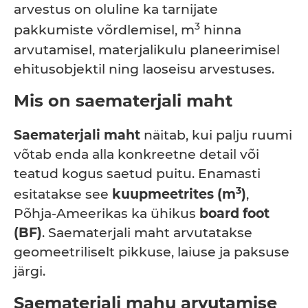
arvestus on oluline ka tarnijate
3
pakkumiste võrdlemisel, m
hinna
arvutamisel, materjalikulu planeerimisel
ehitusobjektil ning laoseisu arvestuses.
Mis on saematerjali maht
Saematerjali maht
näitab, kui palju ruumi
võtab enda alla konkreetne detail või
teatud kogus saetud puitu. Enamasti
3
esitatakse see
kuupmeetrites (m
)
,
Põhja-Ameerikas ka ühikus
board foot
(BF)
. Saematerjali maht arvutatakse
geomeetriliselt pikkuse, laiuse ja paksuse
järgi.
Saematerjali mahu arvutamise