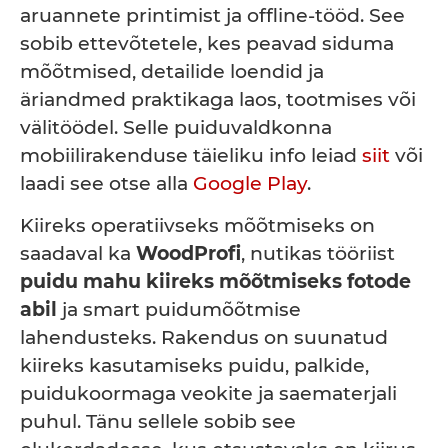
aruannete printimist ja offline-tööd. See
sobib ettevõtetele, kes peavad siduma
mõõtmised, detailide loendid ja
äriandmed praktikaga laos, tootmises või
välitöödel. Selle puiduvaldkonna
mobiilirakenduse täieliku info leiad
siit
või
laadi see otse alla
Google Play
.
Kiireks operatiivseks mõõtmiseks on
saadaval ka
WoodProfi
, nutikas tööriist
puidu mahu kiireks mõõtmiseks fotode
abil
ja smart puidumõõtmise
lahendusteks. Rakendus on suunatud
kiireks kasutamiseks puidu, palkide,
puidukoormaga veokite ja saematerjali
puhul. Tänu sellele sobib see