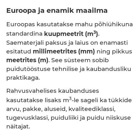
Euroopa ja enamik maailma
Euroopas kasutatakse mahu põhiühikuna
3
standardina
kuupmeetrit (m
)
.
Saematerjali paksus ja laius on enamasti
esitatud
millimeetrites (mm)
ning pikkus
meetrites (m)
. See süsteem sobib
puidutööstuse tehnilise ja kaubandusliku
praktikaga.
Rahvusvahelises kaubanduses
3
kasutatakse lisaks m
-le sageli ka tükkide
arvu, pakke, aluseid, kvaliteediklassi,
tugevusklassi, puiduliiki ja puidu niiskuse
näitajat.