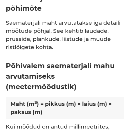
põhimõte
Saematerjali maht arvutatakse iga detaili
mõõtude põhjal. See kehtib laudade,
prusside, plankude, liistude ja muude
ristlõigete kohta.
Põhivalem saematerjali mahu
arvutamiseks
(meetermõõdustik)
3
Maht (m
) = pikkus (m) × laius (m) ×
paksus (m)
Kui mõõdud on antud millimeetrites,