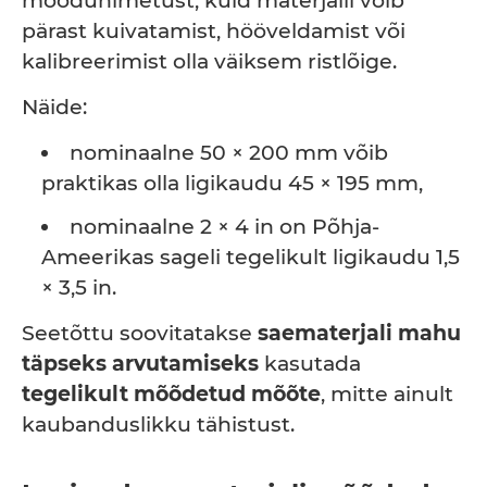
mõõdunimetust, kuid materjalil võib
pärast kuivatamist, hööveldamist või
kalibreerimist olla väiksem ristlõige.
Näide:
nominaalne 50 × 200 mm võib
praktikas olla ligikaudu 45 × 195 mm,
nominaalne 2 × 4 in on Põhja-
Ameerikas sageli tegelikult ligikaudu 1,5
× 3,5 in.
Seetõttu soovitatakse
saematerjali mahu
täpseks arvutamiseks
kasutada
tegelikult mõõdetud mõõte
, mitte ainult
kaubanduslikku tähistust.