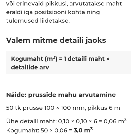
või erinevaid pikkusi, arvutatakse maht
eraldi iga positsiooni kohta ning
tulemused liidetakse.
Valem mitme detaili jaoks
3
Kogumaht (m
) = 1 detaili maht ×
detailide arv
Näide: prusside mahu arvutamine
50 tk prusse 100 × 100 mm, pikkus 6 m
3
Ühe detaili maht: 0,10 × 0,10 × 6 = 0,06 m
3
Kogumaht: 50 × 0,06 =
3,0 m