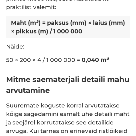
praktilist valemit:
3
Maht (m
) = paksus (mm) × laius (mm)
× pikkus (m) / 1 000 000
Näide:
3
50 × 200 × 4 / 1 000 000 =
0,040 m
Mitme saematerjali detaili mahu
arvutamine
Suuremate koguste korral arvutatakse
kõige sagedamini esmalt ühe detaili maht
ja seejärel korrutatakse see detailide
arvuga. Kui tarnes on erinevaid ristlõikeid