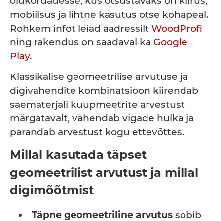
olukordadesse, kus otsustavaks on kiirus,
mobiilsus ja lihtne kasutus otse kohapeal.
Rohkem infot leiad aadressilt
WoodProfi
ning rakendus on saadaval ka
Google
Play
.
Klassikalise geomeetrilise arvutuse ja
digivahendite kombinatsioon kiirendab
saematerjali kuupmeetrite arvestust
märgatavalt, vähendab vigade hulka ja
parandab arvestust kogu ettevõttes.
Millal kasutada täpset
geomeetrilist arvutust ja millal
digimõõtmist
Täpne geomeetriline arvutus
sobib