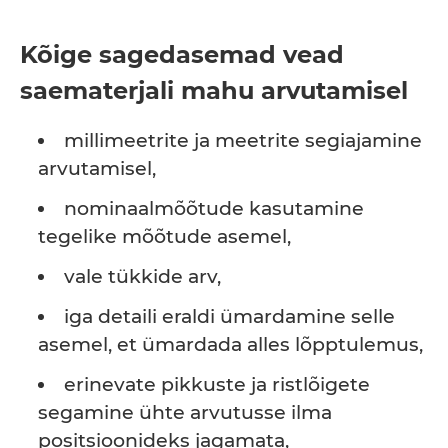
Kõige sagedasemad vead
saematerjali mahu arvutamisel
millimeetrite ja meetrite segiajamine
arvutamisel,
nominaalmõõtude kasutamine
tegelike mõõtude asemel,
vale tükkide arv,
iga detaili eraldi ümardamine selle
asemel, et ümardada alles lõpptulemus,
erinevate pikkuste ja ristlõigete
segamine ühte arvutusse ilma
positsioonideks jagamata,