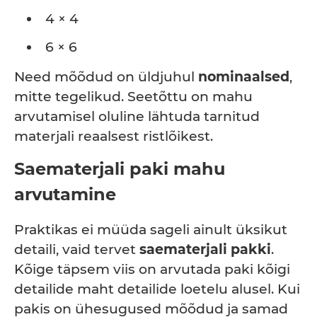
4 × 4
6 × 6
Need mõõdud on üldjuhul
nominaalsed
,
mitte tegelikud. Seetõttu on mahu
arvutamisel oluline lähtuda tarnitud
materjali reaalsest ristlõikest.
Saematerjali paki mahu
arvutamine
Praktikas ei müüda sageli ainult üksikut
detaili, vaid tervet
saematerjali pakki
.
Kõige täpsem viis on arvutada paki kõigi
detailide maht detailide loetelu alusel. Kui
pakis on ühesugused mõõdud ja samad