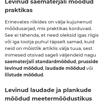
Levinud saematerjali mõõdud
praktikas
Erinevates riikides on välja kujunenud
mõõdusarjad, mis praktikas korduvad.
See ei tähenda, et need oleksid igas riigis
või iga tootja puhul täpselt samad, kuid
neid on mõistlik artiklis välja tuua, sest
inimesed otsivad sageli väljendeid nagu
saematerjali standardmõõdud
,
prusside
levinud mõõdud
,
laudade mõõdud
või
liistude mõõdud
.
Levinud laudade ja plankude
mõõdud meetermõõdustikus