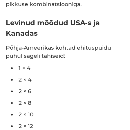
pikkuse kombinatsiooniga.
Levinud mõõdud USA-s ja
Kanadas
Põhja-Ameerikas kohtad ehituspuidu
puhul sageli tähiseid:
1 × 4
2 × 4
2 × 6
2 × 8
2 × 10
2 × 12