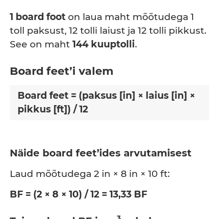
1 board foot
on laua maht mõõtudega 1
toll paksust, 12 tolli laiust ja 12 tolli pikkust.
See on maht
144 kuuptolli
.
Board feet’i valem
Board feet = (paksus [in] × laius [in] ×
pikkus [ft]) / 12
Näide board feet’ides arvutamisest
Laud mõõtudega 2 in × 8 in × 10 ft:
BF = (2 × 8 × 10) / 12 = 13,33 BF
3