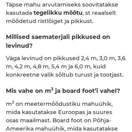
Täpse mahu arvutamiseks soovitatakse
kasutada
tegelikku mõõtu
, st reaalselt
mõõdetud ristlõiget ja pikkust.
Millised saematerjali pikkused on
levinud?
Väga levinud on pikkused 2,4 m, 3,0 m, 3,6
m, 4,2 m, 4,8 m, 5,4 m ja 6,0 m, kuid
konkreetne valik sõltub turust ja tootjast.
3
Mis vahe on m
ja board foot’i vahel?
3
m
on meetermõõdustiku mahuühik,
mida kasutatakse Euroopas ja suures
osas maailmast. Board foot on Põhja-
Ameerika mahuühik, mida kasutatakse