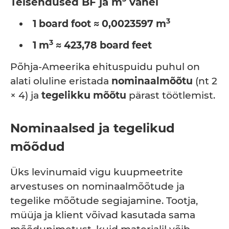
Teisendused BF ja m
vahel
3
1 board foot ≈ 0,0023597 m
3
1 m
≈ 423,78 board feet
Põhja-Ameerika ehituspuidu puhul on
alati oluline eristada
nominaalmõõtu
(nt 2
× 4) ja
tegelikku mõõtu
pärast töötlemist.
Nominaalsed ja tegelikud
mõõdud
Üks levinumaid vigu kuupmeetrite
arvestuses on nominaalmõõtude ja
tegelike mõõtude segiajamine. Tootja,
müüja ja klient võivad kasutada sama