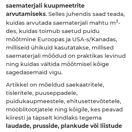
saematerjali kuupmeetrite
arvutamiseks
. Selles juhendis saad teada,
3
kuidas arvutada saematerjali mahtu m
-
des, kuidas toimub saetud puidu
mõõtmine Euroopas ja USA-s/Kanadas,
milliseid ühikuid kasutatakse, millised
saematerjali mõõdud on praktikas levinud
ning kuidas vältida mõõtmisel kõige
sagedasemaid vigu.
Artikkel on mõeldud saekaatritele,
tisleritele, puuseppadele,
puidukaupmeestele, ehitusettevõtetele,
mööblitootjatele ning kõigile, kes peavad
kiiresti ja täpselt kindlaks tegema
laudade, prusside, plankude või liistude