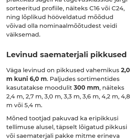
sorteeritud profiile, näiteks C16 või C24,
ning lõplikud hööveldatud mõõdud
võivad olla nominaalmõõtudest veidi
väiksemad.
Levinud saematerjali pikkused
Väga levinud on pikkused vahemikus
2,0
m kuni 6,0 m
. Paljudes sortimentides
kasutatakse moodulit
300 mm
, näiteks
2,4 m, 2,7 m, 3,0 m, 3,3 m, 3,6 m, 4,2 m, 4,8
m või 5,4 m.
Mõned tootjad pakuvad ka eripikkusi
tellimuse alusel, täpselt lõigatud pikkusi
või saematerjali pakke mitme erineva