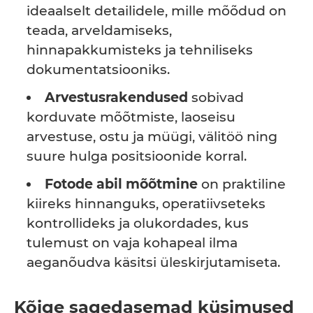
ideaalselt detailidele, mille mõõdud on
teada, arveldamiseks,
hinnapakkumisteks ja tehniliseks
dokumentatsiooniks.
Arvestusrakendused
sobivad
korduvate mõõtmiste, laoseisu
arvestuse, ostu ja müügi, välitöö ning
suure hulga positsioonide korral.
Fotode abil mõõtmine
on praktiline
kiireks hinnanguks, operatiivseteks
kontrollideks ja olukordades, kus
tulemust on vaja kohapeal ilma
aeganõudva käsitsi üleskirjutamiseta.
Kõige sagedasemad küsimused