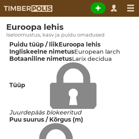
Euroopa lehis
Iseloomustus, kasv ja puidu omadused
Puidu tüüp / liik
Euroopa lehis
Ingliskeelne nimetus
European larch
Botaaniline nimetus
Larix decidua
Tüüp
Juurdepääs blokeeritud
Puu suurus / Kõrgus (m)