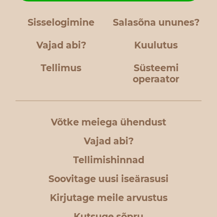
Sisselogimine
Salasõna ununes?
Vajad abi?
Kuulutus
Tellimus
Süsteemi
operaator
Võtke meiega ühendust
Vajad abi?
Tellimishinnad
Soovitage uusi iseärasusi
Kirjutage meile arvustus
Kutsuge sõpru