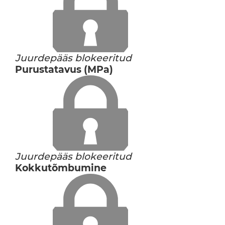
Juurdepääs blokeeritud
Purustatavus (MPa)
Juurdepääs blokeeritud
Kokkutõmbumine