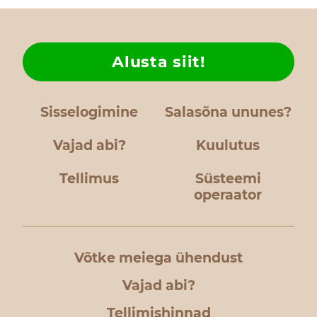
Alusta siit!
Sisselogimine
Salasõna ununes?
Vajad abi?
Kuulutus
Tellimus
Süsteemi
operaator
Võtke meiega ühendust
Vajad abi?
Tellimishinnad