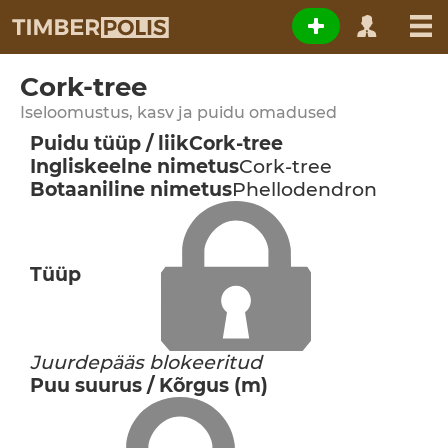
Cork-tree
Iseloomustus, kasv ja puidu omadused
Puidu tüüp / liik
Cork-tree
Ingliskeelne nimetus
Cork-tree
Botaaniline nimetus
Phellodendron
Tüüp
Juurdepääs blokeeritud
Puu suurus / Kõrgus (m)