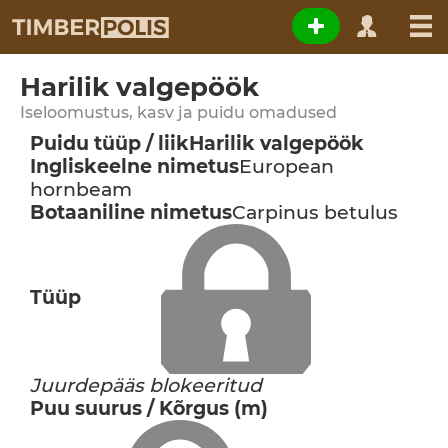
Harilik valgepöök
Iseloomustus, kasv ja puidu omadused
Puidu tüüp / liik
Harilik valgepöök
Ingliskeelne nimetus
European
hornbeam
Botaaniline nimetus
Carpinus betulus
Tüüp
Juurdepääs blokeeritud
Puu suurus / Kõrgus (m)