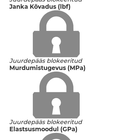
Janka Kõvadus (lbf)
Juurdepääs blokeeritud
Murdumistugevus (MPa)
Juurdepääs blokeeritud
Elastsusmoodul (GPa)