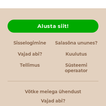
Alusta siit!
Sisselogimine
Salasõna ununes?
Vajad abi?
Kuulutus
Tellimus
Süsteemi
operaator
Võtke meiega ühendust
Vajad abi?