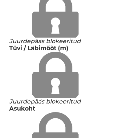
Juurdepääs blokeeritud
Tüvi / Läbimõõt (m)
Juurdepääs blokeeritud
Asukoht