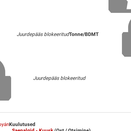
Juurdepääs blokeeritud
Tonne/BDMT
Juurdepääs blokeeritud
oyán
Kuulutused
Saepalgid - Kuusk
(Ost / Otsimine)