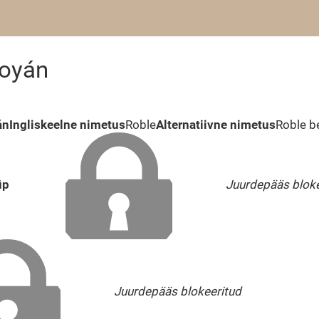
Coyán
án
Ingliskeelne nimetus
Roble
Alternatiivne nimetus
Roble b
üp
Juurdepääs bloke
Juurdepääs blokeeritud