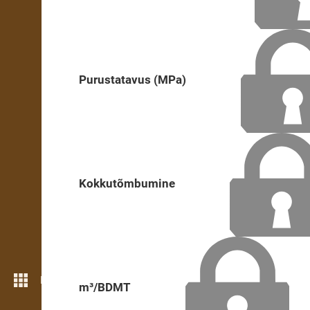
Purustatavus (MPa)
Kokkutõmbumine
Rohkem funktsioone
m³/BDMT