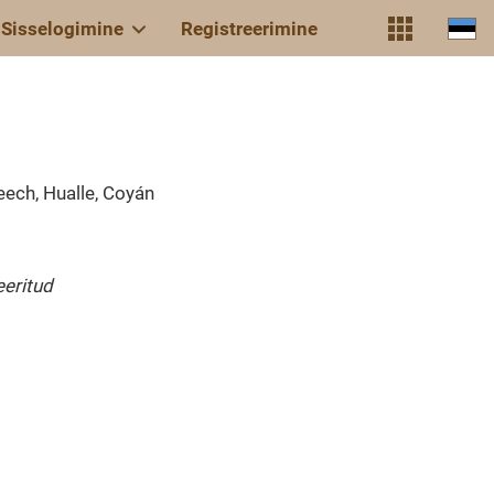
Sisselogimine
Registreerimine
eech, Hualle, Coyán
eritud