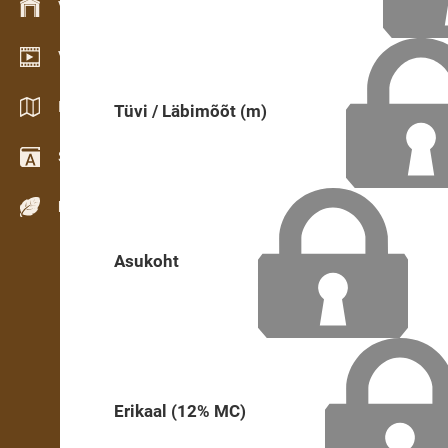
Varude haldamine
Videogalerii
Kataloogid / Brošüürid
Tüvi / Läbimõõt (m)
Sõnastik
Puiduliigid
Asukoht
Erikaal (12% MC)