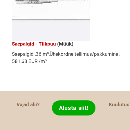
Saepalgid - Tiikpuu
(Müük)
Saepalgid ,36 m³,Ühekordne tellimus/pakkumine ,
581,63 EUR /m³
Vajad abi?
Kuulutus
Alusta siit!