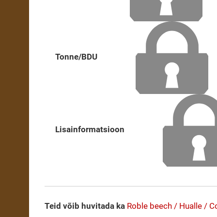
Tonne/BDU
Lisainformatsioon
Teid võib huvitada ka
Roble beech / Hualle / C