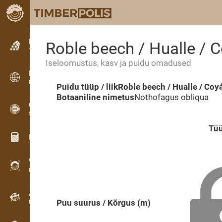
Kuulutused
Roble beech / Hualle / 
Tekstkuulutused
Iseloomustus, kasv ja puidu omadused
Kuulutused
Rahvusvahelised kuulutused
Puidu tüüp / liik
Roble beech / Hualle / Coy
Botaaniline nimetus
Nothofagus obliqua
OPTI-TIMB
Saekavad
Tü
Puidu kalkulaatorid
WoodProfi
Puidumaht AI-ga
Andmesalvesti
Puu suurus / Kõrgus (m)
Puidu inventuur välitöödel