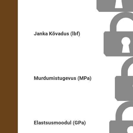
Janka Kõvadus (lbf)
Murdumistugevus (MPa)
Elastsusmoodul (GPa)