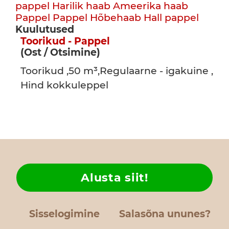
pappel
Harilik haab
Ameerika haab
Pappel
Pappel
Hõbehaab
Hall pappel
Kuulutused
Toorikud - Pappel
(Ost / Otsimine)
Toorikud ,50 m³,Regulaarne - igakuine ,
Hind kokkuleppel
Alusta siit!
Sisselogimine
Salasõna ununes?