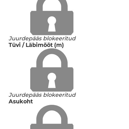
Juurdepääs blokeeritud
Tüvi / Läbimõõt (m)
Juurdepääs blokeeritud
Asukoht