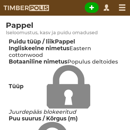
Pappel
Iseloomustus, kasv ja puidu omadused
Puidu tüüp / liik
Pappel
Ingliskeelne nimetus
Eastern
cottonwood
Botaaniline nimetus
Populus deltoides
Tüüp
Juurdepääs blokeeritud
Puu suurus / Kõrgus (m)