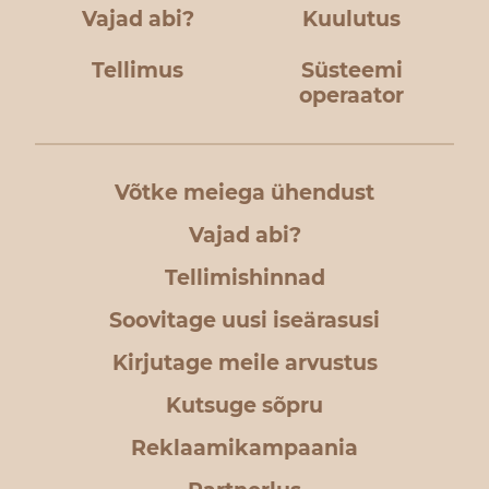
Vajad abi?
Kuulutus
Tellimus
Süsteemi
operaator
Võtke meiega ühendust
Vajad abi?
Tellimishinnad
Soovitage uusi iseärasusi
Kirjutage meile arvustus
Kutsuge sõpru
Reklaamikampaania