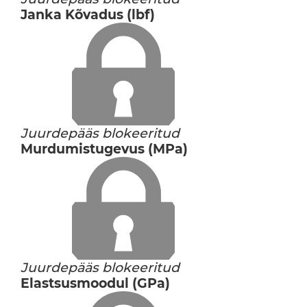
Janka Kõvadus (lbf)
Juurdepääs blokeeritud
Murdumistugevus (MPa)
Juurdepääs blokeeritud
Elastsusmoodul (GPa)