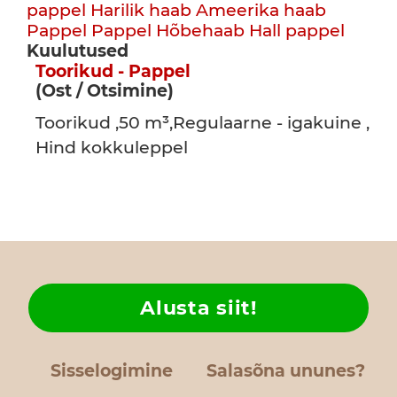
pappel
Harilik haab
Ameerika haab
Pappel
Pappel
Hõbehaab
Hall pappel
Kuulutused
Toorikud - Pappel
(Ost / Otsimine)
Toorikud ,50 m³,Regulaarne - igakuine ,
Hind kokkuleppel
Alusta siit!
Sisselogimine
Salasõna ununes?