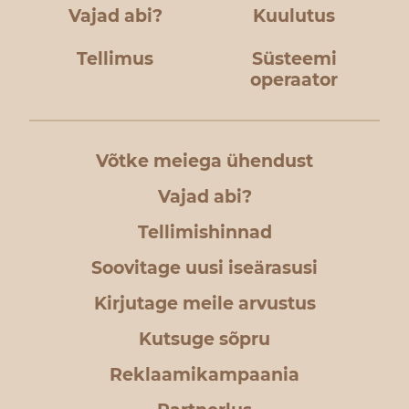
Vajad abi?
Kuulutus
Tellimus
Süsteemi
operaator
Võtke meiega ühendust
Vajad abi?
Tellimishinnad
Soovitage uusi iseärasusi
Kirjutage meile arvustus
Kutsuge sõpru
Reklaamikampaania