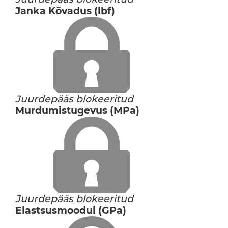
Janka Kõvadus (lbf)
Juurdepääs blokeeritud
Murdumistugevus (MPa)
Juurdepääs blokeeritud
Elastsusmoodul (GPa)