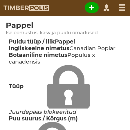
Pappel
Iseloomustus, kasv ja puidu omadused
Puidu tüüp / liik
Pappel
Ingliskeelne nimetus
Canadian Poplar
Botaaniline nimetus
Populus x
canadensis
Tüüp
Juurdepääs blokeeritud
Puu suurus / Kõrgus (m)