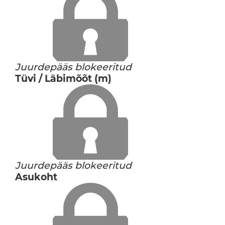
Juurdepääs blokeeritud
Tüvi / Läbimõõt (m)
Juurdepääs blokeeritud
Asukoht