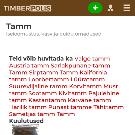
Tamm
Iseloomustus, kasv ja puidu omadused
Teid võib huvitada ka
Valge tamm
Austria tamm
Sarlakpunane tamm
Tamm
Sirptamm
Tamm
Kalifornia
tamm
Loorbertamm
Lüüratamm
Suureviljaline tamm
Korvitamm
Must
tamm
Sootamm
Kivitamm
Pajulehine
tamm
Kastantamm
Karvane tamm
Harilik tamm
Punast tamme
Tähttamm
Sametjas tamm
Tamm
Kuulutused