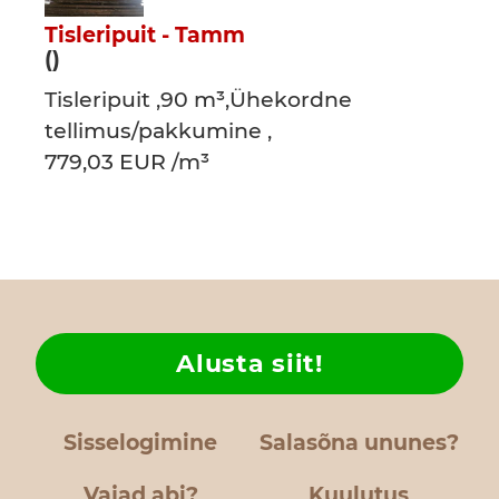
Tisleripuit - Tamm
()
Tisleripuit ,90 m³,Ühekordne
tellimus/pakkumine ,
779,03 EUR /m³
Alusta siit!
Sisselogimine
Salasõna ununes?
Vajad abi?
Kuulutus