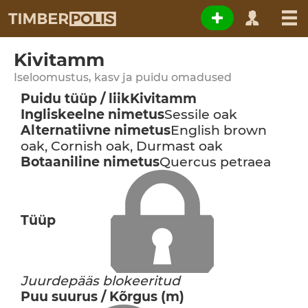
Kivitamm
Iseloomustus, kasv ja puidu omadused
Puidu tüüp / liik
Kivitamm
Ingliskeelne nimetus
Sessile oak
Alternatiivne nimetus
English brown
oak, Cornish oak, Durmast oak
Botaaniline nimetus
Quercus petraea
Tüüp
Juurdepääs blokeeritud
Puu suurus / Kõrgus (m)