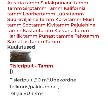
Austria tamm
Sarlakpunane tamm
Tamm
Sirptamm
Tamm
Kalifornia
tamm
Loorbertamm
Lüüratamm
Suureviljaline tamm
Korvitamm
Must
tamm
Sootamm
Kivitamm
Pajulehine
tamm
Kastantamm
Karvane tamm
Harilik tamm
Punast tamme
Tähttamm
Sametjas tamm
Tamm
Kuulutused
Tisleripuit - Tamm
()
Tisleripuit ,90 m³,Ühekordne
tellimus/pakkumine ,
781,15 EUR /m³