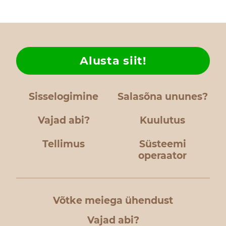
Alusta siit!
Sisselogimine
Salasõna ununes?
Vajad abi?
Kuulutus
Tellimus
Süsteemi
operaator
Võtke meiega ühendust
Vajad abi?