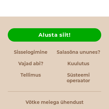
Alusta siit!
Sisselogimine
Salasõna ununes?
Vajad abi?
Kuulutus
Tellimus
Süsteemi
operaator
Võtke meiega ühendust