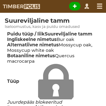
Suureviljaline tamm
Iseloomustus, kasv ja puidu omadused
Puidu tüüp / liik
Suureviljaline tamm
Ingliskeelne nimetus
Bur oak
Alternatiivne nimetus
Mossycup oak,
Mossycup white oak
Botaaniline nimetus
Quercus
macrocarpa
Tüüp
Juurdepääs blokeeritud