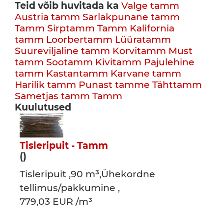
Teid võib huvitada ka
Valge tamm
Austria tamm
Sarlakpunane tamm
Tamm
Sirptamm
Tamm
Kalifornia
tamm
Loorbertamm
Lüüratamm
Suureviljaline tamm
Korvitamm
Must
tamm
Sootamm
Kivitamm
Pajulehine
tamm
Kastantamm
Karvane tamm
Harilik tamm
Punast tamme
Tähttamm
Sametjas tamm
Tamm
Kuulutused
Tisleripuit - Tamm
()
Tisleripuit ,90 m³,Ühekordne
tellimus/pakkumine ,
779,03 EUR /m³