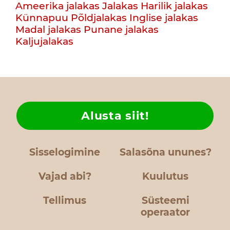
Ameerika jalakas
Jalakas
Harilik jalakas
Künnapuu
Põldjalakas
Inglise jalakas
Madal jalakas
Punane jalakas
Kaljujalakas
Alusta siit!
Sisselogimine
Salasõna ununes?
Vajad abi?
Kuulutus
Tellimus
Süsteemi
operaator