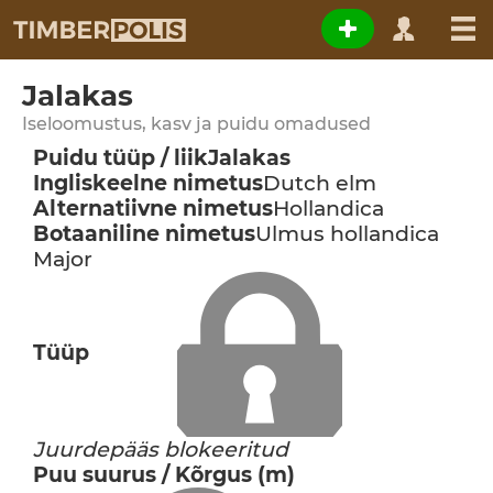
Jalakas
Iseloomustus, kasv ja puidu omadused
Puidu tüüp / liik
Jalakas
Ingliskeelne nimetus
Dutch elm
Alternatiivne nimetus
Hollandica
Botaaniline nimetus
Ulmus hollandica
Major
Tüüp
Juurdepääs blokeeritud
Puu suurus / Kõrgus (m)