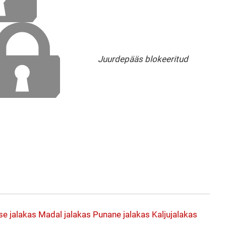
Juurdepääs blokeeritud
ise jalakas
Madal jalakas
Punane jalakas
Kaljujalakas