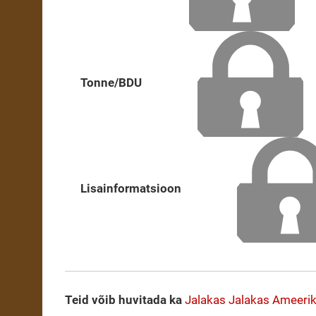
Tonne/BDU
Lisainformatsioon
Teid võib huvitada ka
Jalakas
Jalakas
Ameerik