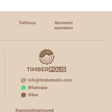
Tellimus
Süsteemi
operaator
info@timberpolis.com
Whatsapp
Viber
Kasutustingimused