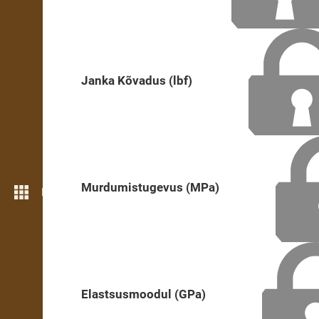
Janka Kõvadus (lbf)
Murdumistugevus (MPa)
Rohkem funktsioone
Elastsusmoodul (GPa)