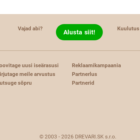
Vajad abi?
Kuulutus
Alusta siit!
oovitage uusi iseärasusi
Reklaamikampaania
irjutage meile arvustus
Partnerlus
utsuge sõpru
Partnerid
© 2003 - 2026 DREVARI.SK s.r.o.