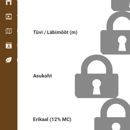
Varude haldamine
Videogalerii
Kataloogid / Brošüürid
Tüvi / Läbimõõt (m)
Sõnastik
Puiduliigid
Asukoht
Erikaal (12% MC)