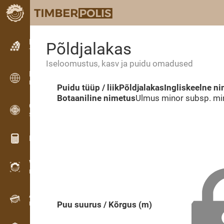
Kuulutused
Põldjalakas
Tekstkuulutused
Iseloomustus, kasv ja puidu omadused
Kuulutused
Rahvusvahelised kuulutused
Puidu tüüp / liik
Põldjalakas
Ingliskeelne n
Botaaniline nimetus
Ulmus minor subsp. mi
OPTI-TIMB
Saekavad
Puidu kalkulaatorid
WoodProfi
Puidumaht AI-ga
Andmesalvesti
Puu suurus / Kõrgus (m)
Puidu inventuur välitöödel