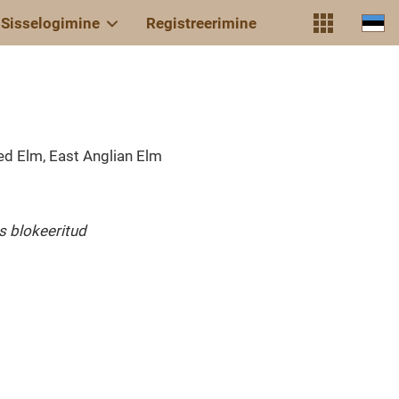
Sisselogimine
Registreerimine
ed Elm, East Anglian Elm
 blokeeritud