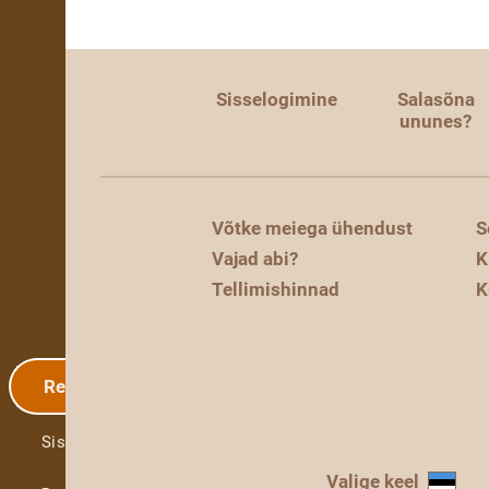
Sisselogimine
Salasõna
ununes?
Võtke meiega ühendust
S
Vajad abi?
K
Tellimishinnad
K
Registreerimine
Sisselogimine
Valige keel