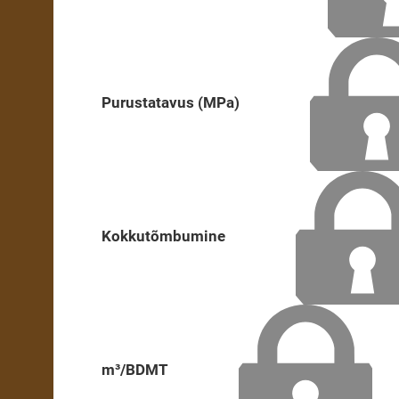
Purustatavus (MPa)
Kokkutõmbumine
m³/BDMT