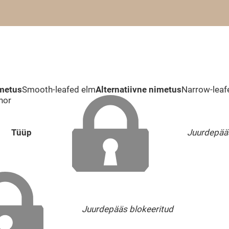
imetus
Smooth-leafed elm
Alternatiivne nimetus
Narrow-leaf
nor
Tüüp
Juurdepääs
Juurdepääs blokeeritud