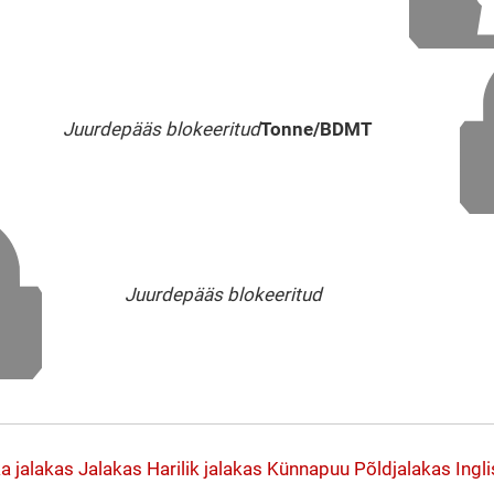
Juurdepääs blokeeritud
Tonne/BDMT
Juurdepääs blokeeritud
a jalakas
Jalakas
Harilik jalakas
Künnapuu
Põldjalakas
Ingl