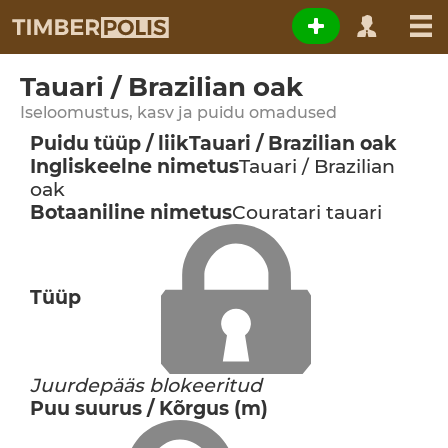
Tauari / Brazilian oak
Iseloomustus, kasv ja puidu omadused
Puidu tüüp / liik
Tauari / Brazilian oak
Ingliskeelne nimetus
Tauari / Brazilian
oak
Botaaniline nimetus
Couratari tauari
Tüüp
Juurdepääs blokeeritud
Puu suurus / Kõrgus (m)