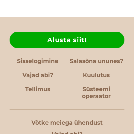
Alusta siit!
Sisselogimine
Salasõna ununes?
Vajad abi?
Kuulutus
Tellimus
Süsteemi
operaator
Võtke meiega ühendust