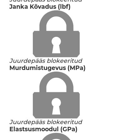
Janka Kõvadus (lbf)
Juurdepääs blokeeritud
Murdumistugevus (MPa)
Juurdepääs blokeeritud
Elastsusmoodul (GPa)