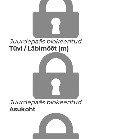
Juurdepääs blokeeritud
Tüvi / Läbimõõt (m)
Juurdepääs blokeeritud
Asukoht