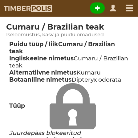
Cumaru / Brazilian teak
Iseloomustus, kasv ja puidu omadused
Puidu tüüp / liik
Cumaru / Brazilian
teak
Ingliskeelne nimetus
Cumaru / Brazilian
teak
Alternatiivne nimetus
Kumaru
Botaaniline nimetus
Dipteryx odorata
Tüüp
Juurdepääs blokeeritud