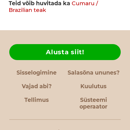
Teid võib huvitada ka
Cumaru /
Brazilian teak
Alusta siit!
Sisselogimine
Salasõna ununes?
Vajad abi?
Kuulutus
Tellimus
Süsteemi
operaator