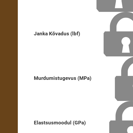
Janka Kõvadus (lbf)
Murdumistugevus (MPa)
Elastsusmoodul (GPa)