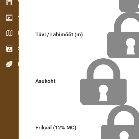
Varude haldamine
Videogalerii
Kataloogid / Brošüürid
Tüvi / Läbimõõt (m)
Sõnastik
Puiduliigid
Asukoht
Erikaal (12% MC)