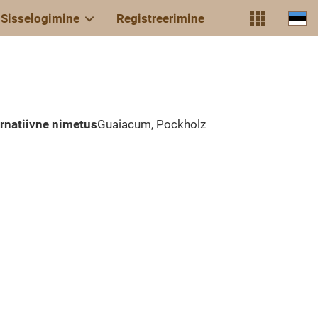
Sisselogimine
Registreerimine
ernatiivne nimetus
Guaiacum, Pockholz