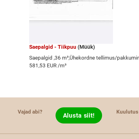
Saepalgid - Tiikpuu
(Müük)
Saepalgid ,36 m³,Ühekordne tellimus/pakkumin
581,53 EUR /m³
Vajad abi?
Kuulutus
Alusta siit!