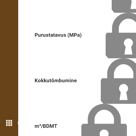
Purustatavus (MPa)
Kokkutõmbumine
Rohkem funktsioone
m³/BDMT