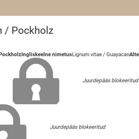
n / Pockholz
 Pockholz
Ingliskeelne nimetus
Lignum vitae / Guayacan
Alt
Juurdepääs blokeeritud
Juurdepääs blokeeritud