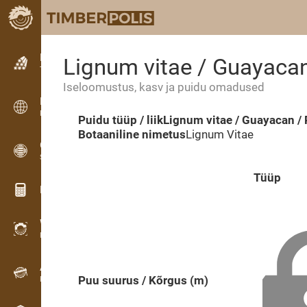
Kuulutused
Lignum vitae / Guayaca
Tekstkuulutused
Iseloomustus, kasv ja puidu omadused
Kuulutused
Rahvusvahelised kuulutused
Puidu tüüp / liik
Lignum vitae / Guayacan /
Botaaniline nimetus
Lignum Vitae
OPTI-TIMB
Saekavad
Tüüp
Puidu kalkulaatorid
WoodProfi
Puidumaht AI-ga
Andmesalvesti
Puu suurus / Kõrgus (m)
Puidu inventuur välitöödel