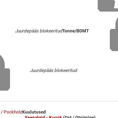
Juurdepääs blokeeritud
Tonne/BDMT
Juurdepääs blokeeritud
 / Pockholz
Kuulutused
Saepalgid - Kuusk
(Ost / Otsimine)