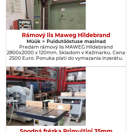
Rámový lis Maweg Hildebrand
Müük > Puidutööstuse masinad
Predám rámový lis MAWEG Hildebrand
2800x2000 x 120mm. Skladom v Kežmarku. Cena
2500 Euro. Ponuka platí do vymazania inzerátu.
Spodná frézka Primultini 35mm