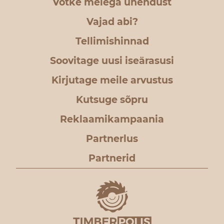
Võtke meiega ühendust
Vajad abi?
Tellimishinnad
Soovitage uusi iseärasusi
Kirjutage meile arvustus
Kutsuge sõpru
Reklaamikampaania
Partnerlus
Partnerid