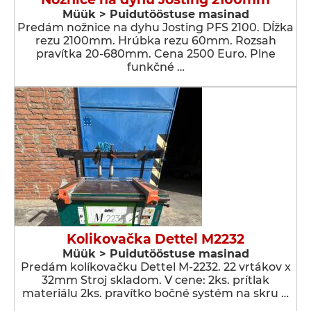
Müük > Puidutööstuse masinad
Predám nožnice na dyhu Josting PFS 2100. Dĺžka
rezu 2100mm. Hrúbka rezu 60mm. Rozsah
pravítka 20-680mm. Cena 2500 Euro. Plne
funkčné …
Kolikovačka Dettel M2232
Müük > Puidutööstuse masinad
Predám kolíkovačku Dettel M-2232. 22 vrtákov x
32mm Stroj skladom. V cene: 2ks. prítlak
materiálu 2ks. pravítko bočné systém na skru …