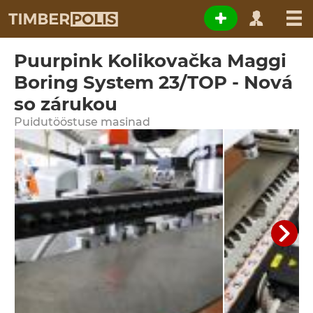
Puurpink Kolikovačka Maggi
Boring System 23/TOP - Nová
so zárukou
Puidutööstuse masinad