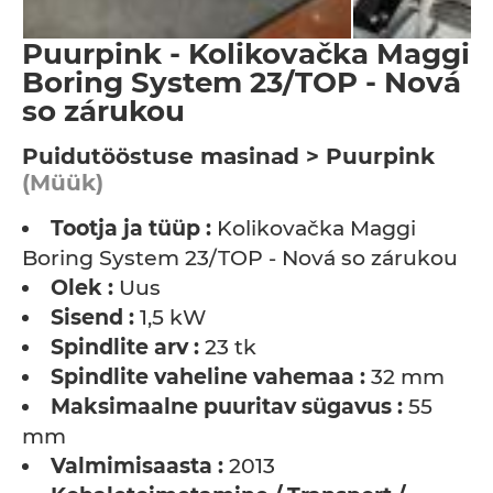
Puurpink - Kolikovačka Maggi
Boring System 23/TOP - Nová
so zárukou
Puidutööstuse masinad > Puurpink
(Müük)
Tootja ja tüüp :
Kolikovačka Maggi
Boring System 23/TOP - Nová so zárukou
Olek :
Uus
Sisend :
1,5 kW
Spindlite arv :
23 tk
Spindlite vaheline vahemaa :
32 mm
Maksimaalne puuritav sügavus :
55
mm
Valmimisaasta :
2013