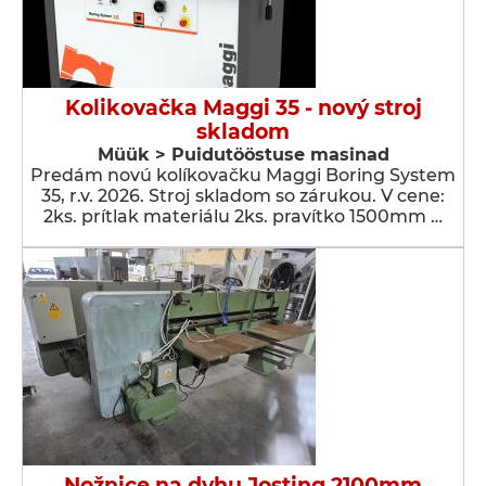
Kolikovačka Maggi 35 - nový stroj
skladom
Müük > Puidutööstuse masinad
Predám novú kolíkovačku Maggi Boring System
35, r.v. 2026. Stroj skladom so zárukou. V cene:
2ks. prítlak materiálu 2ks. pravítko 1500mm …
Nožnice na dyhu Josting 2100mm