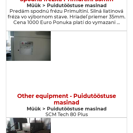
Müük > Puidutööstuse masinad
Predám spodnú frézu Primultini. Silná liatinová
fréza vo výbornom stave. Hriadeľ priemer 35mm.
Cena 1000 Euro Ponuka platí do vymazani …
Other equipment - Puidutööstuse
masinad
Müük > Puidutööstuse masinad
SCM Tech 80 Plus