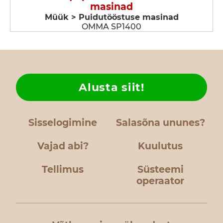
masinad
Müük > Puidutööstuse masinad
OMMA SP1400
Alusta siit!
Sisselogimine
Salasõna ununes?
Vajad abi?
Kuulutus
Tellimus
Süsteemi
operaator