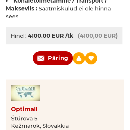
Kohaletoimetamine / Transport /
Makseviis :
Saatmiskulud ei ole hinna
sees
Hind :
4100.00
EUR
/tk
(4100,00 EUR)
Päring
Optimall
Štúrova 5
Kežmarok, Slovakkia