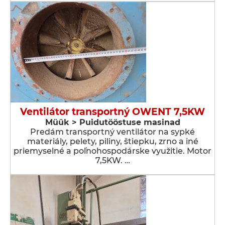
Ventilátor transportný OWENT 7,5KW
Müük > Puidutööstuse masinad
Predám transportný ventilátor na sypké
materiály, pelety, piliny, štiepku, zrno a iné
priemyselné a poľnohospodárske využitie. Motor
7,5KW. …