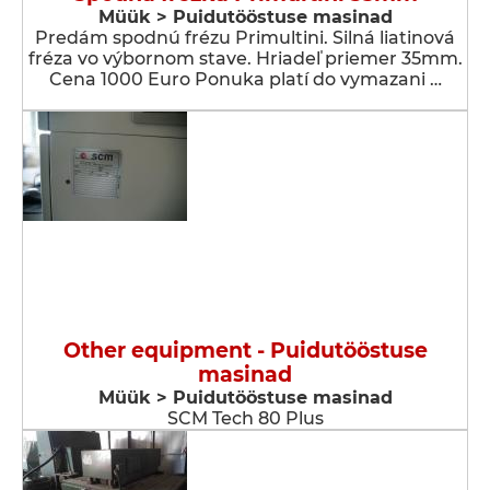
Müük > Puidutööstuse masinad
Predám spodnú frézu Primultini. Silná liatinová
fréza vo výbornom stave. Hriadeľ priemer 35mm.
Cena 1000 Euro Ponuka platí do vymazani …
Other equipment - Puidutööstuse
masinad
Müük > Puidutööstuse masinad
SCM Tech 80 Plus