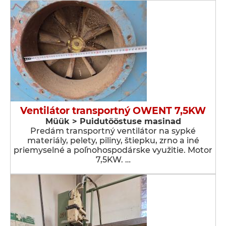
Ventilátor transportný OWENT 7,5KW
Müük > Puidutööstuse masinad
Predám transportný ventilátor na sypké
materiály, pelety, piliny, štiepku, zrno a iné
priemyselné a poľnohospodárske využitie. Motor
7,5KW. …