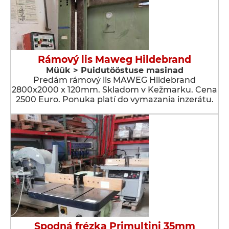
Rámový lis Maweg Hildebrand
Müük > Puidutööstuse masinad
Predám rámový lis MAWEG Hildebrand
2800x2000 x 120mm. Skladom v Kežmarku. Cena
2500 Euro. Ponuka platí do vymazania inzerátu.
Spodná frézka Primultini 35mm