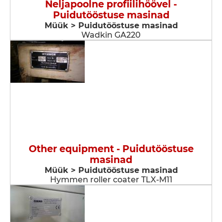
Neljapoolne profiilihöövel -
Puidutööstuse masinad
Müük > Puidutööstuse masinad
Wadkin GA220
Other equipment - Puidutööstuse
masinad
Müük > Puidutööstuse masinad
Hymmen roller coater TLX-M11