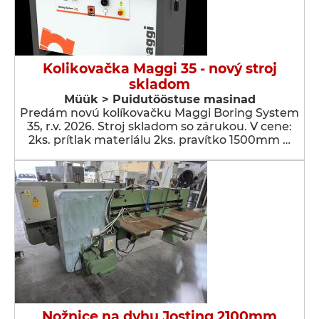
Kolikovačka Maggi 35 - nový stroj
skladom
Müük > Puidutööstuse masinad
Predám novú kolíkovačku Maggi Boring System
35, r.v. 2026. Stroj skladom so zárukou. V cene:
2ks. prítlak materiálu 2ks. pravítko 1500mm …
Nožnice na dyhu Josting 2100mm