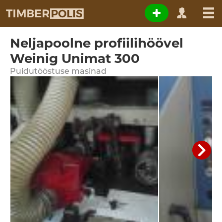
Neljapoolne profiilihöövel
Weinig Unimat 300
Puidutööstuse masinad