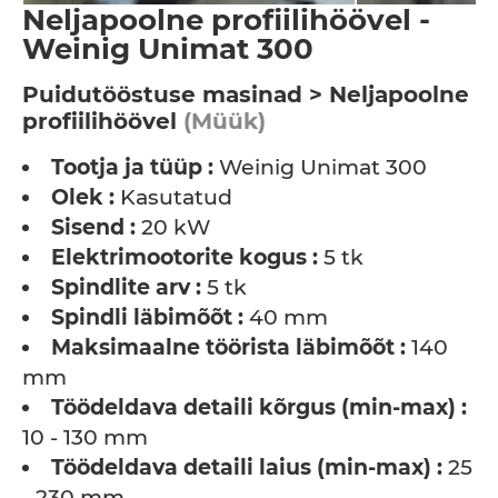
Neljapoolne profiilihöövel -
Weinig Unimat 300
Puidutööstuse masinad > Neljapoolne
profiilihöövel
(Müük)
Tootja ja tüüp :
Weinig Unimat 300
Olek :
Kasutatud
Sisend :
20 kW
Elektrimootorite kogus :
5 tk
Spindlite arv :
5 tk
Spindli läbimõõt :
40 mm
Maksimaalne töörista läbimõõt :
140
mm
Töödeldava detaili kõrgus (min-max) :
10 - 130 mm
Töödeldava detaili laius (min-max) :
25
- 230 mm