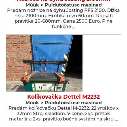
Müük > Puidutööstuse masinad
Predám nožnice na dyhu Josting PFS 2100. Dĺžka
rezu 2100mm. Hrúbka rezu 60mm. Rozsah
pravítka 20-680mm. Cena 2500 Euro. Plne
funkčné …
Kolikovačka Dettel M2232
Müük > Puidutööstuse masinad
Predám kolíkovačku Dettel M-2232. 22 vrtákov x
32mm Stroj skladom. V cene: 2ks. prítlak
materiálu 2ks. pravítko bočné systém na skru …