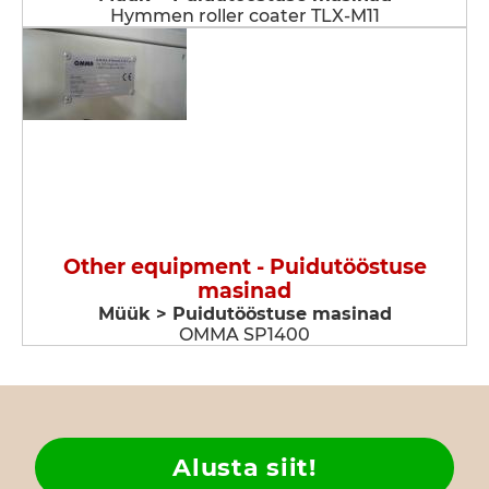
Hymmen roller coater TLX-M11
Other equipment - Puidutööstuse
masinad
Müük > Puidutööstuse masinad
OMMA SP1400
Alusta siit!