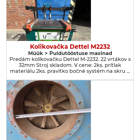
Kolikovačka Dettel M2232
Müük > Puidutööstuse masinad
Predám kolíkovačku Dettel M-2232. 22 vrtákov x
32mm Stroj skladom. V cene: 2ks. prítlak
materiálu 2ks. pravítko bočné systém na skru …