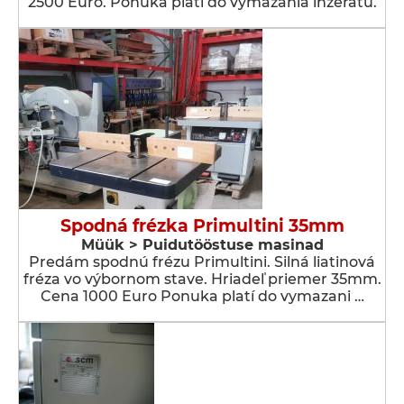
2500 Euro. Ponuka platí do vymazania inzerátu.
Spodná frézka Primultini 35mm
Müük > Puidutööstuse masinad
Predám spodnú frézu Primultini. Silná liatinová
fréza vo výbornom stave. Hriadeľ priemer 35mm.
Cena 1000 Euro Ponuka platí do vymazani …