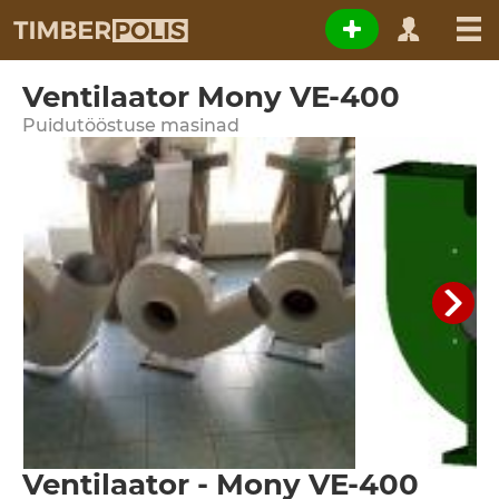
Ventilaator Mony VE-400
Puidutööstuse masinad
Ventilaator - Mony VE-400