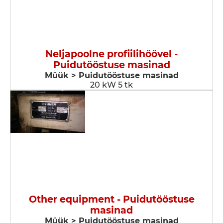
Neljapoolne profiilihöövel -
Puidutööstuse masinad
Müük > Puidutööstuse masinad
20 kW 5 tk
Other equipment - Puidutööstuse
masinad
Müük > Puidutööstuse masinad