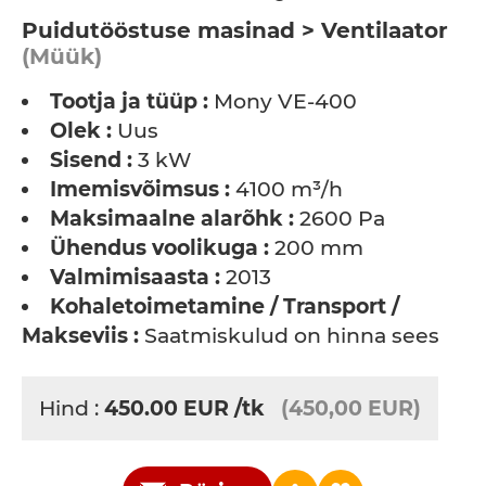
Puidutööstuse masinad > Ventilaator
(Müük)
Tootja ja tüüp :
Mony VE-400
Olek :
Uus
Sisend :
3 kW
Imemisvõimsus :
4100 m³/h
Maksimaalne alarõhk :
2600 Pa
Ühendus voolikuga :
200 mm
Valmimisaasta :
2013
Kohaletoimetamine / Transport /
Makseviis :
Saatmiskulud on hinna sees
Hind :
450.00
EUR
/tk
(450,00 EUR)