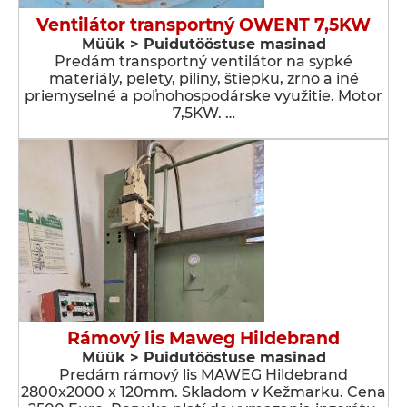
Ventilátor transportný OWENT 7,5KW
Müük > Puidutööstuse masinad
Predám transportný ventilátor na sypké
materiály, pelety, piliny, štiepku, zrno a iné
priemyselné a poľnohospodárske využitie. Motor
7,5KW. …
Rámový lis Maweg Hildebrand
Müük > Puidutööstuse masinad
Predám rámový lis MAWEG Hildebrand
2800x2000 x 120mm. Skladom v Kežmarku. Cena