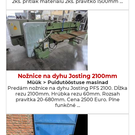
2ks. prítlak materiálu 2ks. pravítko 1500mm …
Nožnice na dyhu Josting 2100mm
Müük > Puidutööstuse masinad
Predám nožnice na dyhu Josting PFS 2100. Dĺžka
rezu 2100mm. Hrúbka rezu 60mm. Rozsah
pravítka 20-680mm. Cena 2500 Euro. Plne
funkčné …