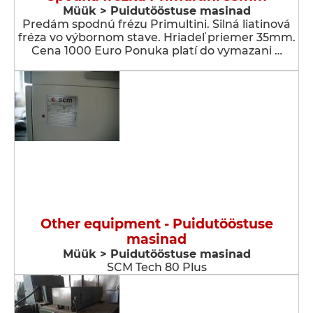
Müük > Puidutööstuse masinad
Predám spodnú frézu Primultini. Silná liatinová
fréza vo výbornom stave. Hriadeľ priemer 35mm.
Cena 1000 Euro Ponuka platí do vymazani …
Other equipment - Puidutööstuse
masinad
Müük > Puidutööstuse masinad
SCM Tech 80 Plus