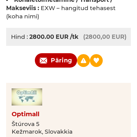
Makseviis :
EXW – hangitud tehasest
(koha nimi)
Hind :
2800.00
EUR
/tk
(2800,00 EUR)
Päring
Optimall
Štúrova 5
Kežmarok, Slovakkia