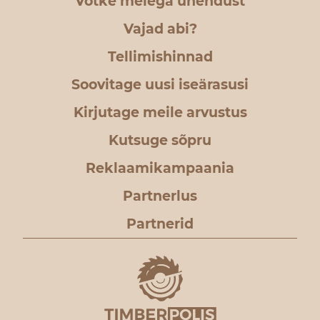
Võtke meiega ühendust
Vajad abi?
Tellimishinnad
Soovitage uusi iseärasusi
Kirjutage meile arvustus
Kutsuge sõpru
Reklaamikampaania
Partnerlus
Partnerid