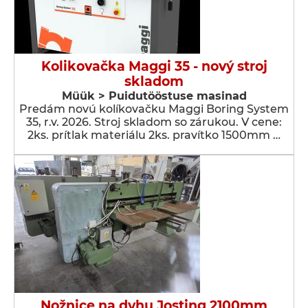
Kolikovačka Maggi 35 - nový stroj
skladom
Müük > Puidutööstuse masinad
Predám novú kolíkovačku Maggi Boring System
35, r.v. 2026. Stroj skladom so zárukou. V cene:
2ks. prítlak materiálu 2ks. pravítko 1500mm …
Nožnice na dyhu Josting 2100mm