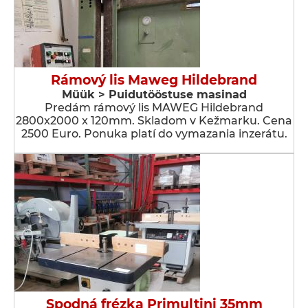
Rámový lis Maweg Hildebrand
Müük > Puidutööstuse masinad
Predám rámový lis MAWEG Hildebrand
2800x2000 x 120mm. Skladom v Kežmarku. Cena
2500 Euro. Ponuka platí do vymazania inzerátu.
Spodná frézka Primultini 35mm