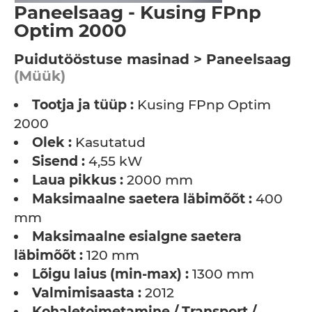
Paneelsaag - Kusing FPnp
Optim 2000
Puidutööstuse masinad > Paneelsaag
(Müük)
Tootja ja tüüp :
Kusing FPnp Optim
2000
Olek :
Kasutatud
Sisend :
4,55 kW
Laua pikkus :
2000 mm
Maksimaalne saetera läbimõõt :
400
mm
Maksimaalne esialgne saetera
läbimõõt :
120 mm
Lõigu laius (min-max) :
1300 mm
Valmimisaasta :
2012
Kohaletoimetamine / Transport /