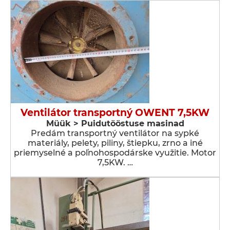
Ventilátor transportný OWENT 7,5KW
Müük > Puidutööstuse masinad
Predám transportný ventilátor na sypké
materiály, pelety, piliny, štiepku, zrno a iné
priemyselné a poľnohospodárske využitie. Motor
7,5KW. …