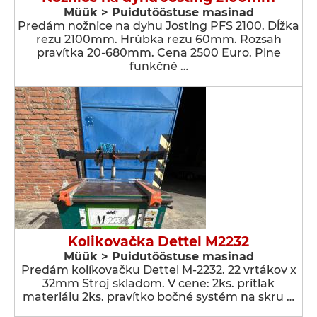
Müük > Puidutööstuse masinad
Predám nožnice na dyhu Josting PFS 2100. Dĺžka
rezu 2100mm. Hrúbka rezu 60mm. Rozsah
pravítka 20-680mm. Cena 2500 Euro. Plne
funkčné …
Kolikovačka Dettel M2232
Müük > Puidutööstuse masinad
Predám kolíkovačku Dettel M-2232. 22 vrtákov x
32mm Stroj skladom. V cene: 2ks. prítlak
materiálu 2ks. pravítko bočné systém na skru …