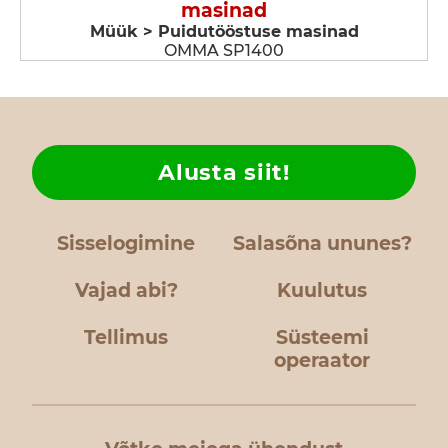
masinad
Müük > Puidutööstuse masinad
OMMA SP1400
Alusta siit!
Sisselogimine
Salasõna ununes?
Vajad abi?
Kuulutus
Tellimus
Süsteemi
operaator