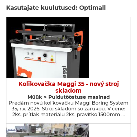
Kasutajate kuulutused: Optimall
Kolikovačka Maggi 35 - nový stroj
skladom
Müük > Puidutööstuse masinad
Predám novú kolíkovačku Maggi Boring System
35, r.v. 2026. Stroj skladom so zárukou. V cene:
2ks. prítlak materiálu 2ks. pravítko 1500mm …