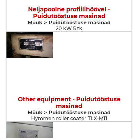
Neljapoolne profiilihöövel -
Puidutööstuse masinad
Müük > Puidutööstuse masinad
20 kW 5 tk
Other equipment - Puidutööstuse
masinad
Müük > Puidutööstuse masinad
Hymmen roller coater TLX-M11