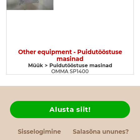
Other equipment - Puidutööstuse
masinad
Müük > Puidutööstuse masinad
OMMA SP1400
Alusta siit!
Sisselogimine
Salasõna ununes?