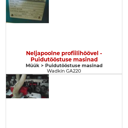
Neljapoolne profiilihöövel -
Puidutööstuse masinad
Müük > Puidutööstuse masinad
Wadkin GA220