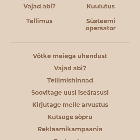
Vajad abi?
Kuulutus
Tellimus
Süsteemi
operaator
Võtke meiega ühendust
Vajad abi?
Tellimishinnad
Soovitage uusi iseärasusi
Kirjutage meile arvustus
Kutsuge sõpru
Reklaamikampaania