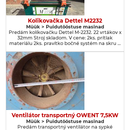
Kolikovačka Dettel M2232
Müük > Puidutööstuse masinad
Predám kolíkovačku Dettel M-2232. 22 vrtákov x
32mm Stroj skladom. V cene: 2ks. prítlak
materiálu 2ks. pravítko bočné systém na skru …
Ventilátor transportný OWENT 7,5KW
Müük > Puidutööstuse masinad
Predám transportný ventilátor na sypké