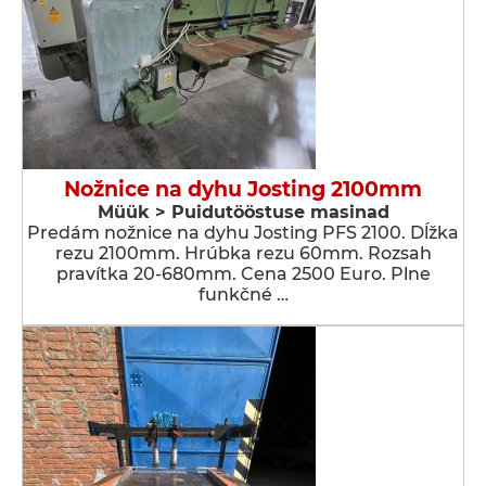
Nožnice na dyhu Josting 2100mm
Müük > Puidutööstuse masinad
Predám nožnice na dyhu Josting PFS 2100. Dĺžka
rezu 2100mm. Hrúbka rezu 60mm. Rozsah
pravítka 20-680mm. Cena 2500 Euro. Plne
funkčné …