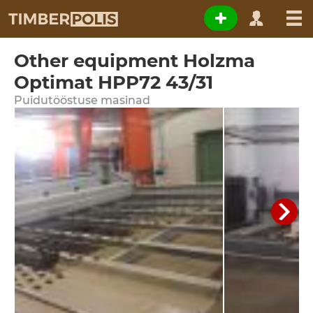
Other equipment Holzma
Optimat HPP72 43/31
Puidutööstuse masinad