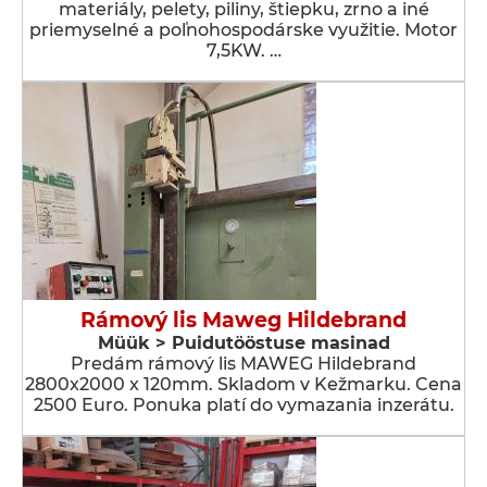
materiály, pelety, piliny, štiepku, zrno a iné
priemyselné a poľnohospodárske využitie. Motor
7,5KW. …
Rámový lis Maweg Hildebrand
Müük > Puidutööstuse masinad
Predám rámový lis MAWEG Hildebrand
2800x2000 x 120mm. Skladom v Kežmarku. Cena
2500 Euro. Ponuka platí do vymazania inzerátu.