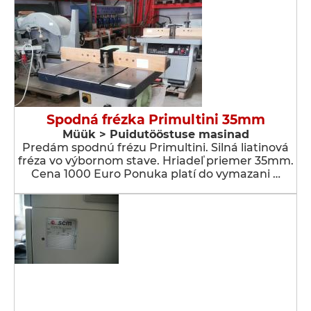
Spodná frézka Primultini 35mm
Müük > Puidutööstuse masinad
Predám spodnú frézu Primultini. Silná liatinová
fréza vo výbornom stave. Hriadeľ priemer 35mm.
Cena 1000 Euro Ponuka platí do vymazani …