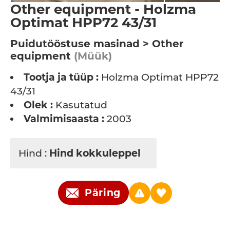
Other equipment - Holzma
Optimat HPP72 43/31
Puidutööstuse masinad > Other
equipment
(Müük)
Tootja ja tüüp :
Holzma Optimat HPP72
43/31
Olek :
Kasutatud
Valmimisaasta :
2003
Hind :
Hind kokkuleppel
Päring