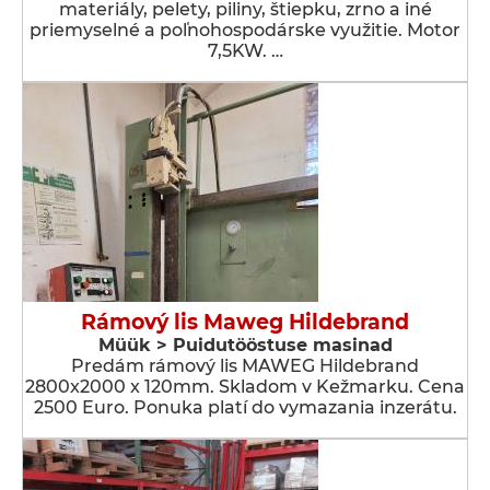
materiály, pelety, piliny, štiepku, zrno a iné
priemyselné a poľnohospodárske využitie. Motor
7,5KW. …
Rámový lis Maweg Hildebrand
Müük > Puidutööstuse masinad
Predám rámový lis MAWEG Hildebrand
2800x2000 x 120mm. Skladom v Kežmarku. Cena
2500 Euro. Ponuka platí do vymazania inzerátu.