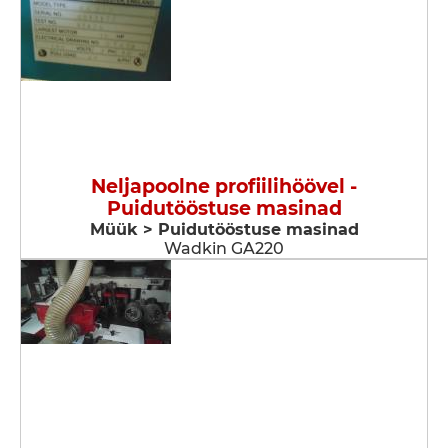
Neljapoolne profiilihöövel -
Puidutööstuse masinad
Müük > Puidutööstuse masinad
Wadkin GA220