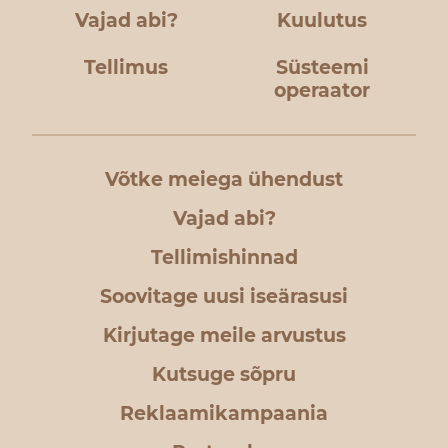
Vajad abi?
Kuulutus
Tellimus
Süsteemi
operaator
Võtke meiega ühendust
Vajad abi?
Tellimishinnad
Soovitage uusi iseärasusi
Kirjutage meile arvustus
Kutsuge sõpru
Reklaamikampaania