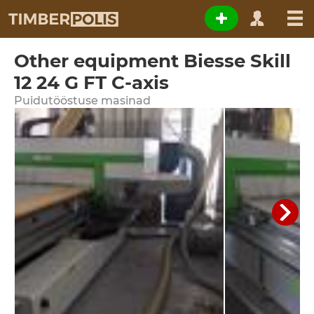
Other equipment Biesse Skill
12 24 G FT C-axis
Puidutööstuse masinad