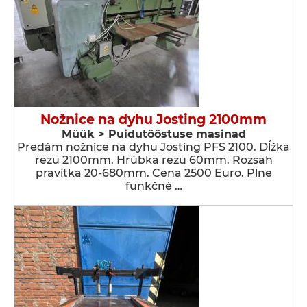
Nožnice na dyhu Josting 2100mm
Müük > Puidutööstuse masinad
Predám nožnice na dyhu Josting PFS 2100. Dĺžka
rezu 2100mm. Hrúbka rezu 60mm. Rozsah
pravítka 20-680mm. Cena 2500 Euro. Plne
funkčné …