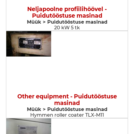
Neljapoolne profiilihöövel -
Puidutööstuse masinad
Müük > Puidutööstuse masinad
20 kW 5 tk
Other equipment - Puidutööstuse
masinad
Müük > Puidutööstuse masinad
Hymmen roller coater TLX-M11