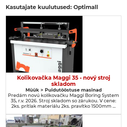
Kasutajate kuulutused: Optimall
Kolikovačka Maggi 35 - nový stroj
skladom
Müük > Puidutööstuse masinad
Predám novú kolíkovačku Maggi Boring System
35, r.v. 2026. Stroj skladom so zárukou. V cene:
2ks. prítlak materiálu 2ks. pravítko 1500mm …