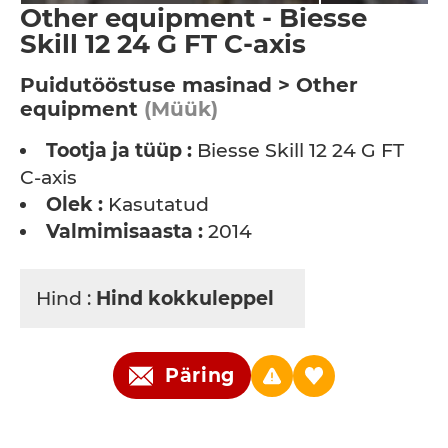
Other equipment - Biesse
Skill 12 24 G FT C-axis
Puidutööstuse masinad > Other
equipment
(Müük)
Tootja ja tüüp :
Biesse Skill 12 24 G FT
C-axis
Olek :
Kasutatud
Valmimisaasta :
2014
Hind :
Hind kokkuleppel
Päring