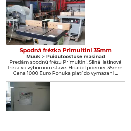
Spodná frézka Primultini 35mm
Müük > Puidutööstuse masinad
Predám spodnú frézu Primultini. Silná liatinová
fréza vo výbornom stave. Hriadeľ priemer 35mm.
Cena 1000 Euro Ponuka platí do vymazani …