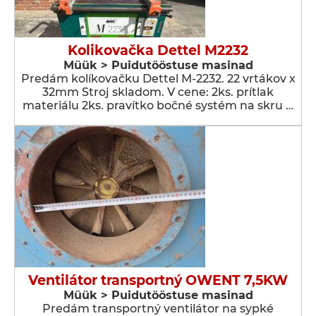
Kolikovačka Dettel M2232
Müük > Puidutööstuse masinad
Predám kolíkovačku Dettel M-2232. 22 vrtákov x
32mm Stroj skladom. V cene: 2ks. prítlak
materiálu 2ks. pravítko bočné systém na skru …
Ventilátor transportný OWENT 7,5KW
Müük > Puidutööstuse masinad
Predám transportný ventilátor na sypké