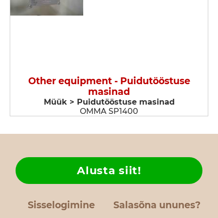
Other equipment - Puidutööstuse
masinad
Müük > Puidutööstuse masinad
OMMA SP1400
Alusta siit!
Sisselogimine
Salasõna ununes?