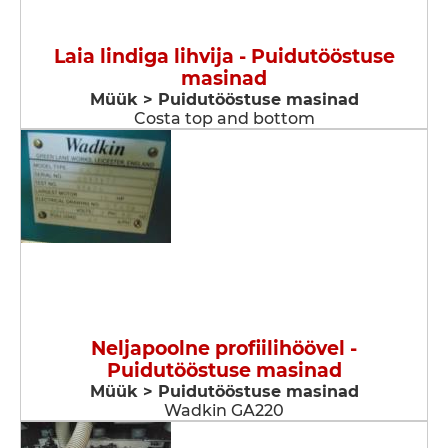
Laia lindiga lihvija - Puidutööstuse
masinad
Müük > Puidutööstuse masinad
Costa top and bottom
Neljapoolne profiilihöövel -
Puidutööstuse masinad
Müük > Puidutööstuse masinad
Wadkin GA220