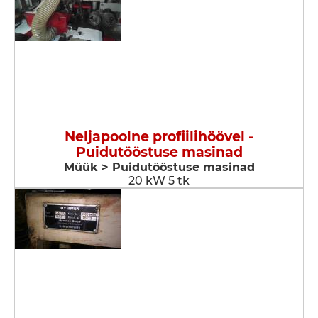
Neljapoolne profiilihöövel -
Puidutööstuse masinad
Müük > Puidutööstuse masinad
20 kW 5 tk