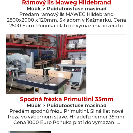
Rámový lis Maweg Hildebrand
Müük > Puidutööstuse masinad
Predám rámový lis MAWEG Hildebrand
2800x2000 x 120mm. Skladom v Kežmarku. Cena
2500 Euro. Ponuka platí do vymazania inzerátu.
Spodná frézka Primultini 35mm
Müük > Puidutööstuse masinad
Predám spodnú frézu Primultini. Silná liatinová
fréza vo výbornom stave. Hriadeľ priemer 35mm.
Cena 1000 Euro Ponuka platí do vymazani …