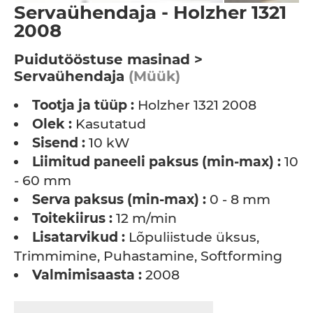
Servaühendaja - Holzher 1321
2008
Puidutööstuse masinad >
Servaühendaja
(Müük)
Tootja ja tüüp :
Holzher 1321 2008
Olek :
Kasutatud
Sisend :
10 kW
Liimitud paneeli paksus (min-max) :
10
- 60 mm
Serva paksus (min-max) :
0 - 8 mm
Toitekiirus :
12 m/min
Lisatarvikud :
Lõpuliistude üksus,
Trimmimine, Puhastamine, Softforming
Valmimisaasta :
2008