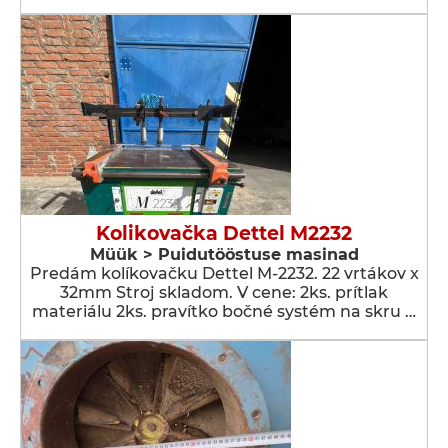
Kolikovačka Dettel M2232
Müük > Puidutööstuse masinad
Predám kolíkovačku Dettel M-2232. 22 vrtákov x
32mm Stroj skladom. V cene: 2ks. prítlak
materiálu 2ks. pravítko bočné systém na skru …