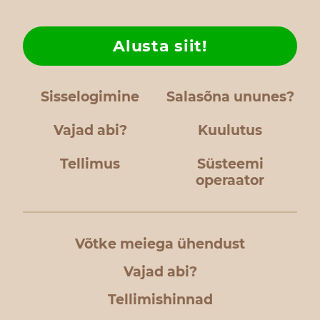
Alusta siit!
Sisselogimine
Salasõna ununes?
Vajad abi?
Kuulutus
Tellimus
Süsteemi
operaator
Võtke meiega ühendust
Vajad abi?
Tellimishinnad