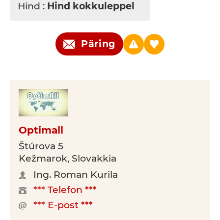
Hind :
Hind kokkuleppel
Päring
Optimall
Štúrova 5
Kežmarok, Slovakkia
Ing. Roman Kurila
*** Telefon ***
*** E-post ***