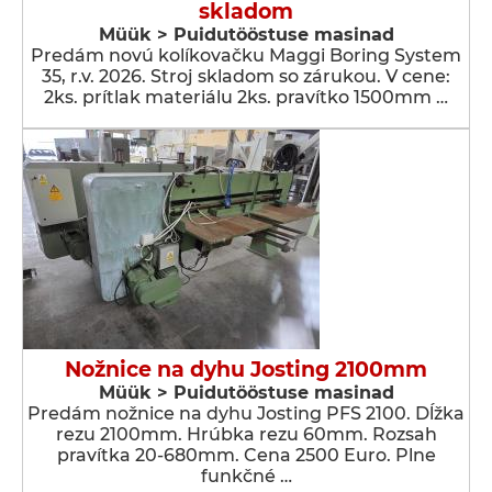
skladom
Müük > Puidutööstuse masinad
Predám novú kolíkovačku Maggi Boring System
35, r.v. 2026. Stroj skladom so zárukou. V cene:
2ks. prítlak materiálu 2ks. pravítko 1500mm …
Nožnice na dyhu Josting 2100mm
Müük > Puidutööstuse masinad
Predám nožnice na dyhu Josting PFS 2100. Dĺžka
rezu 2100mm. Hrúbka rezu 60mm. Rozsah
pravítka 20-680mm. Cena 2500 Euro. Plne
funkčné …