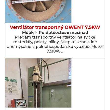
Ventilátor transportný OWENT 7,5KW
Müük > Puidutööstuse masinad
Predám transportný ventilátor na sypké
materiály, pelety, piliny, štiepku, zrno a iné
priemyselné a poľnohospodárske využitie. Motor
7,5KW. …