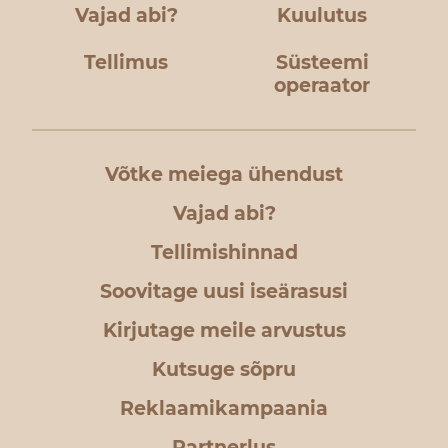
Vajad abi?
Kuulutus
Tellimus
Süsteemi
operaator
Võtke meiega ühendust
Vajad abi?
Tellimishinnad
Soovitage uusi iseärasusi
Kirjutage meile arvustus
Kutsuge sõpru
Reklaamikampaania
Partnerlus