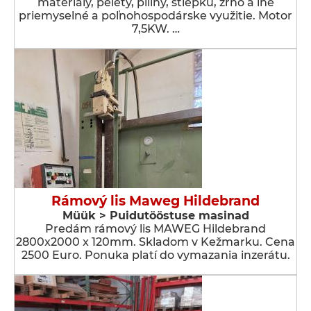
materiály, pelety, piliny, štiepku, zrno a iné
priemyselné a poľnohospodárske využitie. Motor
7,5KW. …
Rámový lis Maweg Hildebrand
Müük > Puidutööstuse masinad
Predám rámový lis MAWEG Hildebrand
2800x2000 x 120mm. Skladom v Kežmarku. Cena
2500 Euro. Ponuka platí do vymazania inzerátu.