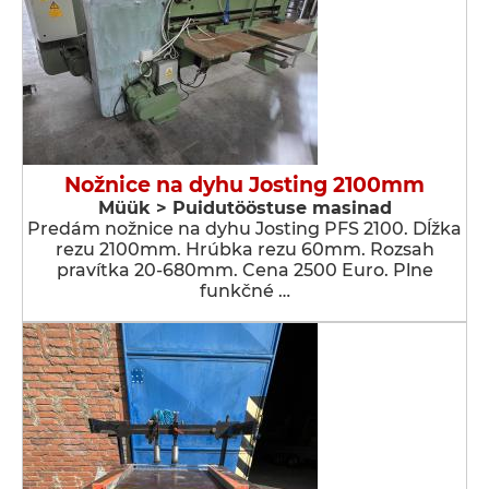
Nožnice na dyhu Josting 2100mm
Müük > Puidutööstuse masinad
Predám nožnice na dyhu Josting PFS 2100. Dĺžka
rezu 2100mm. Hrúbka rezu 60mm. Rozsah
pravítka 20-680mm. Cena 2500 Euro. Plne
funkčné …