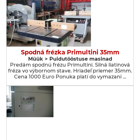
Spodná frézka Primultini 35mm
Müük > Puidutööstuse masinad
Predám spodnú frézu Primultini. Silná liatinová
fréza vo výbornom stave. Hriadeľ priemer 35mm.
Cena 1000 Euro Ponuka platí do vymazani …