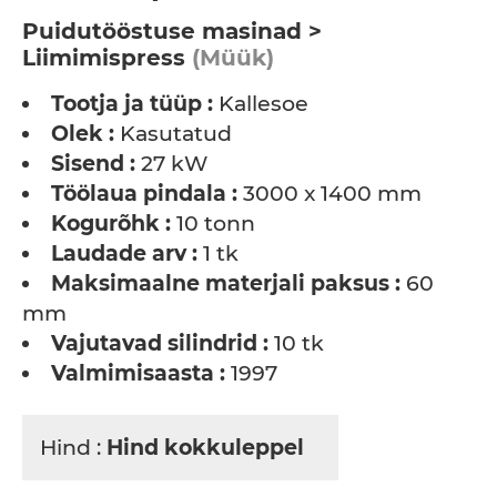
Puidutööstuse masinad >
Liimimispress
(Müük)
Tootja ja tüüp :
Kallesoe
Olek :
Kasutatud
Sisend :
27 kW
Töölaua pindala :
3000 x 1400 mm
Kogurõhk :
10 tonn
Laudade arv :
1 tk
Maksimaalne materjali paksus :
60
mm
Vajutavad silindrid :
10 tk
Valmimisaasta :
1997
Hind :
Hind kokkuleppel