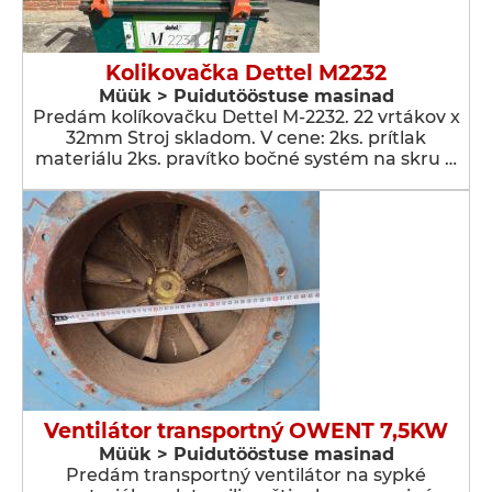
Kolikovačka Dettel M2232
Müük > Puidutööstuse masinad
Predám kolíkovačku Dettel M-2232. 22 vrtákov x
32mm Stroj skladom. V cene: 2ks. prítlak
materiálu 2ks. pravítko bočné systém na skru …
Ventilátor transportný OWENT 7,5KW
Müük > Puidutööstuse masinad
Predám transportný ventilátor na sypké