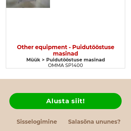
Other equipment - Puidutööstuse
masinad
Müük > Puidutööstuse masinad
OMMA SP1400
Alusta siit!
Sisselogimine
Salasõna ununes?