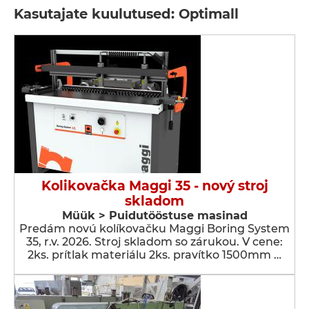
Kasutajate kuulutused: Optimall
Kolikovačka Maggi 35 - nový stroj
skladom
Müük > Puidutööstuse masinad
Predám novú kolíkovačku Maggi Boring System
35, r.v. 2026. Stroj skladom so zárukou. V cene:
2ks. prítlak materiálu 2ks. pravítko 1500mm …