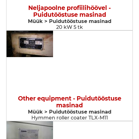
Neljapoolne profiilihöövel -
Puidutööstuse masinad
Müük > Puidutööstuse masinad
20 kW 5 tk
Other equipment - Puidutööstuse
masinad
Müük > Puidutööstuse masinad
Hymmen roller coater TLX-M11