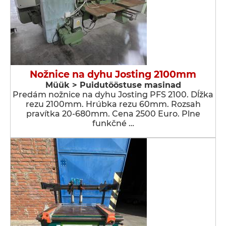
Nožnice na dyhu Josting 2100mm
Müük > Puidutööstuse masinad
Predám nožnice na dyhu Josting PFS 2100. Dĺžka
rezu 2100mm. Hrúbka rezu 60mm. Rozsah
pravítka 20-680mm. Cena 2500 Euro. Plne
funkčné …