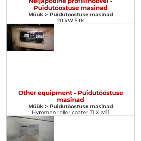
Neljapoolne profiilihöövel -
Puidutööstuse masinad
Müük > Puidutööstuse masinad
20 kW 5 tk
Other equipment - Puidutööstuse
masinad
Müük > Puidutööstuse masinad
Hymmen roller coater TLX-M11