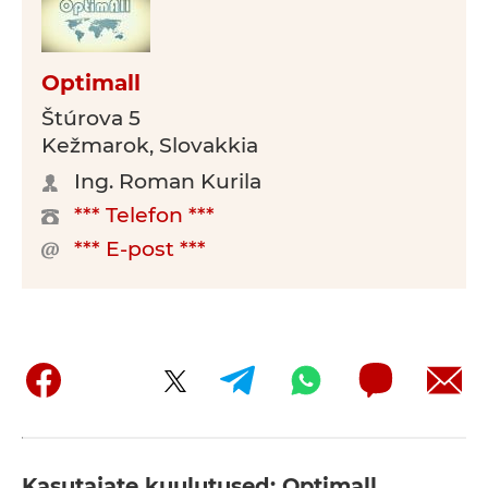
Optimall
Štúrova 5
Kežmarok, Slovakkia
Ing. Roman Kurila
*** Telefon ***
*** E-post ***
Kasutajate kuulutused: Optimall