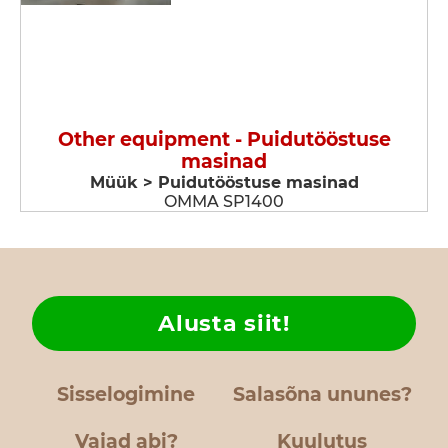
Other equipment - Puidutööstuse
masinad
Müük > Puidutööstuse masinad
OMMA SP1400
Alusta siit!
Sisselogimine
Salasõna ununes?
Vajad abi?
Kuulutus