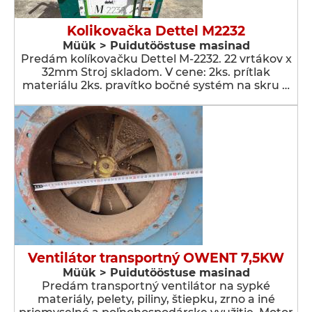
Kolikovačka Dettel M2232
Müük > Puidutööstuse masinad
Predám kolíkovačku Dettel M-2232. 22 vrtákov x
32mm Stroj skladom. V cene: 2ks. prítlak
materiálu 2ks. pravítko bočné systém na skru …
Ventilátor transportný OWENT 7,5KW
Müük > Puidutööstuse masinad
Predám transportný ventilátor na sypké
materiály, pelety, piliny, štiepku, zrno a iné