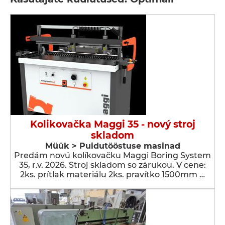
Kolikovačka Maggi 35 - nový stroj
skladom
Müük > Puidutööstuse masinad
Predám novú kolíkovačku Maggi Boring System
35, r.v. 2026. Stroj skladom so zárukou. V cene:
2ks. prítlak materiálu 2ks. pravítko 1500mm …