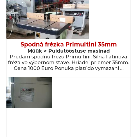
Spodná frézka Primultini 35mm
Müük > Puidutööstuse masinad
Predám spodnú frézu Primultini. Silná liatinová
fréza vo výbornom stave. Hriadeľ priemer 35mm.
Cena 1000 Euro Ponuka platí do vymazani …