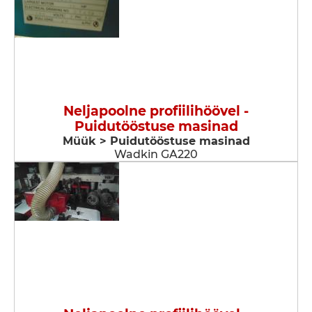
Neljapoolne profiilihöövel -
Puidutööstuse masinad
Müük > Puidutööstuse masinad
Wadkin GA220