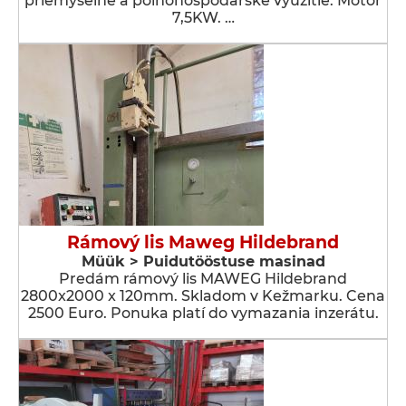
priemyselné a poľnohospodárske využitie. Motor
7,5KW. …
Rámový lis Maweg Hildebrand
Müük > Puidutööstuse masinad
Predám rámový lis MAWEG Hildebrand
2800x2000 x 120mm. Skladom v Kežmarku. Cena
2500 Euro. Ponuka platí do vymazania inzerátu.