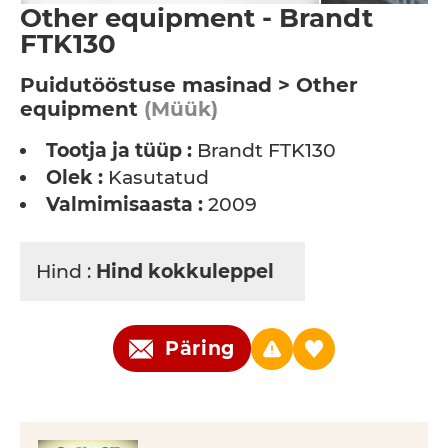
Other equipment - Brandt
FTK130
Puidutööstuse masinad > Other
equipment
(Müük)
Tootja ja tüüp :
Brandt FTK130
Olek :
Kasutatud
Valmimisaasta :
2009
Hind :
Hind kokkuleppel
Päring