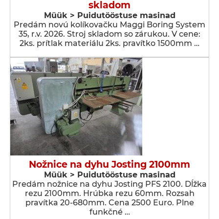
skladom
Müük > Puidutööstuse masinad
Predám novú kolíkovačku Maggi Boring System
35, r.v. 2026. Stroj skladom so zárukou. V cene:
2ks. prítlak materiálu 2ks. pravítko 1500mm …
Nožnice na dyhu Josting 2100mm
Müük > Puidutööstuse masinad
Predám nožnice na dyhu Josting PFS 2100. Dĺžka
rezu 2100mm. Hrúbka rezu 60mm. Rozsah
pravítka 20-680mm. Cena 2500 Euro. Plne
funkčné …