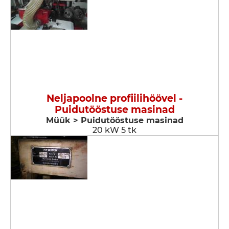
Neljapoolne profiilihöövel -
Puidutööstuse masinad
Müük > Puidutööstuse masinad
20 kW 5 tk