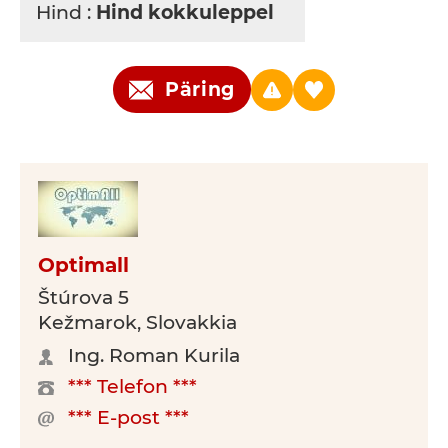
Hind :
Hind kokkuleppel
Päring
Optimall
Štúrova 5
Kežmarok, Slovakkia
Ing. Roman Kurila
*** Telefon ***
*** E-post ***