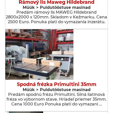
Rámový lis Maweg Hildebrand
Müük > Puidutööstuse masinad
Predám rámový lis MAWEG Hildebrand
2800x2000 x 120mm. Skladom v Kežmarku. Cena
2500 Euro. Ponuka platí do vymazania inzerátu.
Spodná frézka Primultini 35mm
Müük > Puidutööstuse masinad
Predám spodnú frézu Primultini. Silná liatinová
fréza vo výbornom stave. Hriadeľ priemer 35mm.
Cena 1000 Euro Ponuka platí do vymazani …