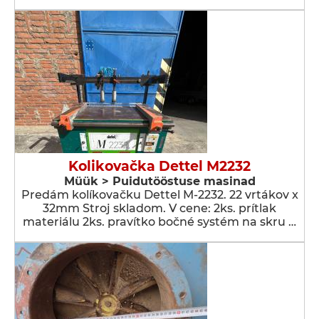
Kolikovačka Dettel M2232
Müük > Puidutööstuse masinad
Predám kolíkovačku Dettel M-2232. 22 vrtákov x
32mm Stroj skladom. V cene: 2ks. prítlak
materiálu 2ks. pravítko bočné systém na skru …