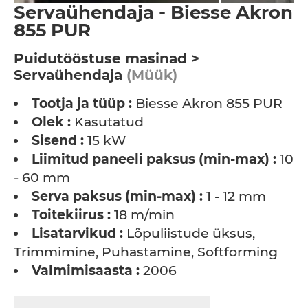
Servaühendaja - Biesse Akron
855 PUR
Puidutööstuse masinad >
Servaühendaja
(Müük)
Tootja ja tüüp :
Biesse Akron 855 PUR
Olek :
Kasutatud
Sisend :
15 kW
Liimitud paneeli paksus (min-max) :
10
- 60 mm
Serva paksus (min-max) :
1 - 12 mm
Toitekiirus :
18 m/min
Lisatarvikud :
Lõpuliistude üksus,
Trimmimine, Puhastamine, Softforming
Valmimisaasta :
2006