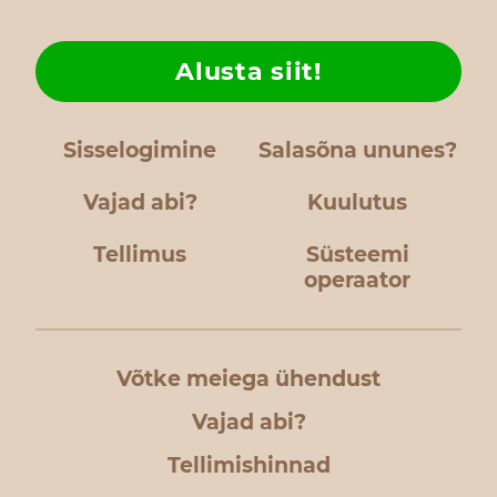
Alusta siit!
Sisselogimine
Salasõna ununes?
Vajad abi?
Kuulutus
Tellimus
Süsteemi
operaator
Võtke meiega ühendust
Vajad abi?
Tellimishinnad