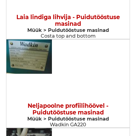
Laia lindiga lihvija - Puidutööstuse
masinad
Müük > Puidutööstuse masinad
Costa top and bottom
Neljapoolne profiilihöövel -
Puidutööstuse masinad
Müük > Puidutööstuse masinad
Wadkin GA220