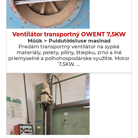
Ventilátor transportný OWENT 7,5KW
Müük > Puidutööstuse masinad
Predám transportný ventilátor na sypké
materiály, pelety, piliny, štiepku, zrno a iné
priemyselné a poľnohospodárske využitie. Motor
7,5KW. …