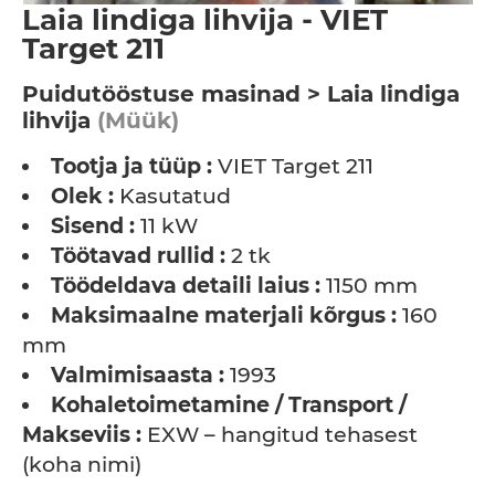
Laia lindiga lihvija - VIET
Target 211
Puidutööstuse masinad > Laia lindiga
lihvija
(Müük)
Tootja ja tüüp :
VIET Target 211
Olek :
Kasutatud
Sisend :
11 kW
Töötavad rullid :
2 tk
Töödeldava detaili laius :
1150 mm
Maksimaalne materjali kõrgus :
160
mm
Valmimisaasta :
1993
Kohaletoimetamine / Transport /
Makseviis :
EXW – hangitud tehasest
(koha nimi)