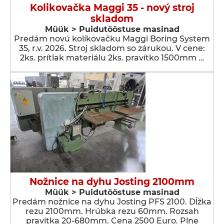
Kolikovačka Maggi 35 - nový stroj
skladom
Müük > Puidutööstuse masinad
Predám novú kolíkovačku Maggi Boring System
35, r.v. 2026. Stroj skladom so zárukou. V cene:
2ks. prítlak materiálu 2ks. pravítko 1500mm …
Nožnice na dyhu Josting 2100mm
Müük > Puidutööstuse masinad
Predám nožnice na dyhu Josting PFS 2100. Dĺžka
rezu 2100mm. Hrúbka rezu 60mm. Rozsah
pravítka 20-680mm. Cena 2500 Euro. Plne