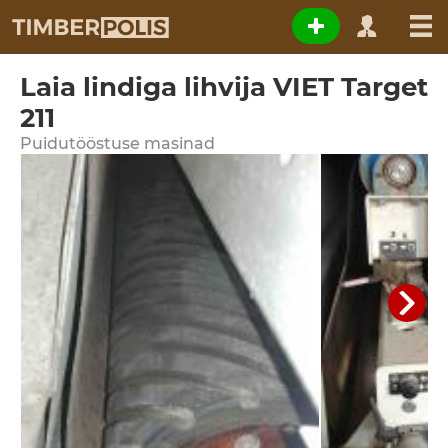
Laia lindiga lihvija VIET Target
211
Puidutööstuse masinad