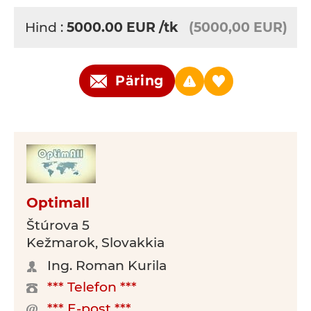
Hind :
5000.00
EUR
/tk
(5000,00 EUR)
Päring
Optimall
Štúrova 5
Kežmarok, Slovakkia
Ing. Roman Kurila
*** Telefon ***
*** E-post ***