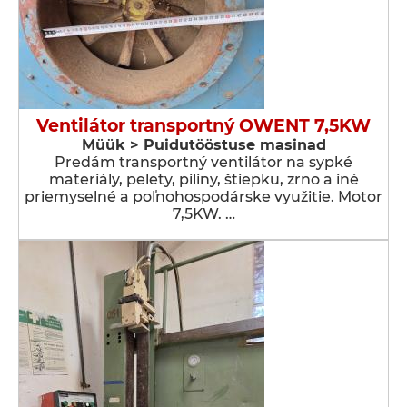
Ventilátor transportný OWENT 7,5KW
Müük > Puidutööstuse masinad
Predám transportný ventilátor na sypké
materiály, pelety, piliny, štiepku, zrno a iné
priemyselné a poľnohospodárske využitie. Motor
7,5KW. …