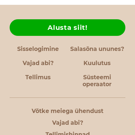
Alusta siit!
Sisselogimine
Salasõna ununes?
Vajad abi?
Kuulutus
Tellimus
Süsteemi
operaator
Võtke meiega ühendust
Vajad abi?
Tellimishinnad