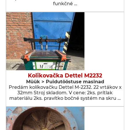
funkčné …
Kolikovačka Dettel M2232
Müük > Puidutööstuse masinad
Predám kolíkovačku Dettel M-2232. 22 vrtákov x
32mm Stroj skladom. V cene: 2ks. prítlak
materiálu 2ks. pravítko bočné systém na skru …