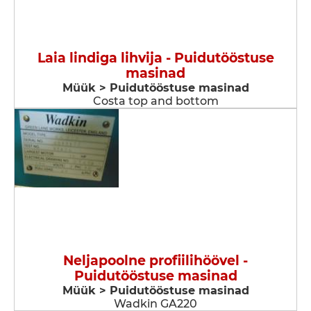
Laia lindiga lihvija - Puidutööstuse
masinad
Müük > Puidutööstuse masinad
Costa top and bottom
Neljapoolne profiilihöövel -
Puidutööstuse masinad
Müük > Puidutööstuse masinad
Wadkin GA220