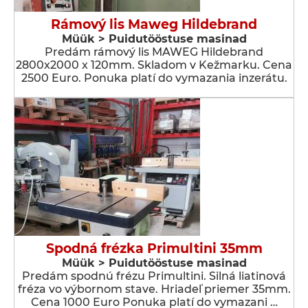
Rámový lis Maweg Hildebrand
Müük > Puidutööstuse masinad
Predám rámový lis MAWEG Hildebrand
2800x2000 x 120mm. Skladom v Kežmarku. Cena
2500 Euro. Ponuka platí do vymazania inzerátu.
Spodná frézka Primultini 35mm
Müük > Puidutööstuse masinad
Predám spodnú frézu Primultini. Silná liatinová
fréza vo výbornom stave. Hriadeľ priemer 35mm.
Cena 1000 Euro Ponuka platí do vymazani …