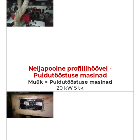
Neljapoolne profiilihöövel -
Puidutööstuse masinad
Müük > Puidutööstuse masinad
20 kW 5 tk