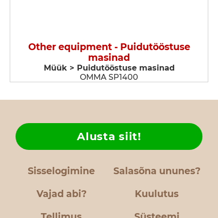
Other equipment - Puidutööstuse
masinad
Müük > Puidutööstuse masinad
OMMA SP1400
Alusta siit!
Sisselogimine
Salasõna ununes?
Vajad abi?
Kuulutus
Tellimus
Süsteemi