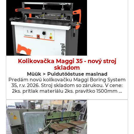
Kolikovačka Maggi 35 - nový stroj
skladom
Müük > Puidutööstuse masinad
Predám novú kolíkovačku Maggi Boring System
35, r.v. 2026. Stroj skladom so zárukou. V cene:
2ks. prítlak materiálu 2ks. pravítko 1500mm …