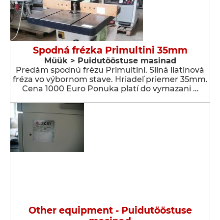
Spodná frézka Primultini 35mm
Müük > Puidutööstuse masinad
Predám spodnú frézu Primultini. Silná liatinová
fréza vo výbornom stave. Hriadeľ priemer 35mm.
Cena 1000 Euro Ponuka platí do vymazani …
Other equipment - Puidutööstuse