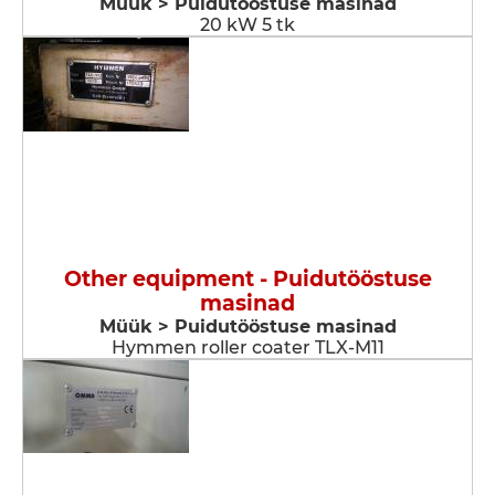
Müük > Puidutööstuse masinad
20 kW 5 tk
Other equipment - Puidutööstuse
masinad
Müük > Puidutööstuse masinad
Hymmen roller coater TLX-M11