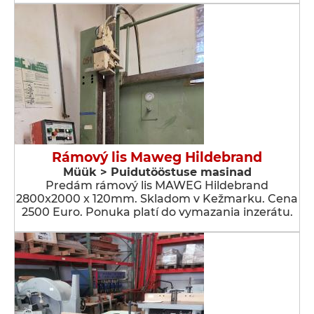
Rámový lis Maweg Hildebrand
Müük > Puidutööstuse masinad
Predám rámový lis MAWEG Hildebrand
2800x2000 x 120mm. Skladom v Kežmarku. Cena
2500 Euro. Ponuka platí do vymazania inzerátu.