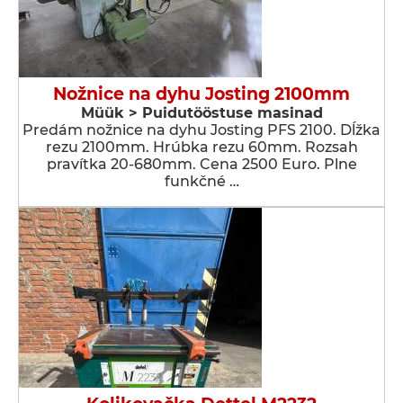
Nožnice na dyhu Josting 2100mm
Müük > Puidutööstuse masinad
Predám nožnice na dyhu Josting PFS 2100. Dĺžka
rezu 2100mm. Hrúbka rezu 60mm. Rozsah
pravítka 20-680mm. Cena 2500 Euro. Plne
funkčné …