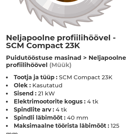
Neljapoolne profiilihöövel -
SCM Compact 23K
Puidutööstuse masinad > Neljapoolne
profiilihöövel
(Müük)
Tootja ja tüüp :
SCM Compact 23K
Olek :
Kasutatud
Sisend :
21 kW
Elektrimootorite kogus :
4 tk
Spindlite arv :
4 tk
Spindli läbimõõt :
40 mm
Maksimaalne töörista läbimõõt :
125
mm