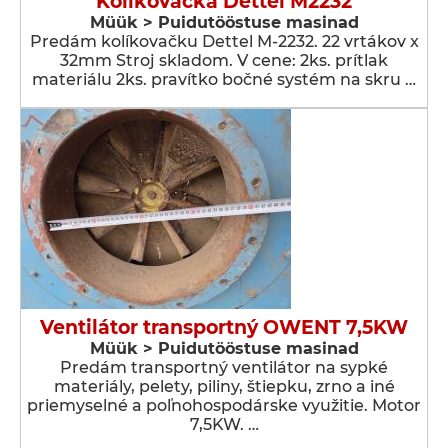
Kolikovačka Dettel M2232
Müük > Puidutööstuse masinad
Predám kolíkovačku Dettel M-2232. 22 vrtákov x
32mm Stroj skladom. V cene: 2ks. prítlak
materiálu 2ks. pravítko bočné systém na skru …
Ventilátor transportný OWENT 7,5KW
Müük > Puidutööstuse masinad
Predám transportný ventilátor na sypké
materiály, pelety, piliny, štiepku, zrno a iné
priemyselné a poľnohospodárske využitie. Motor
7,5KW. …