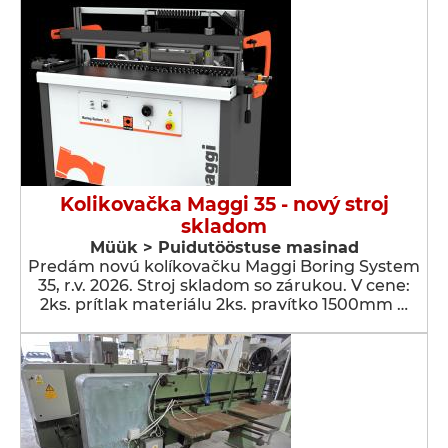
Kolikovačka Maggi 35 - nový stroj
skladom
Müük > Puidutööstuse masinad
Predám novú kolíkovačku Maggi Boring System
35, r.v. 2026. Stroj skladom so zárukou. V cene:
2ks. prítlak materiálu 2ks. pravítko 1500mm …