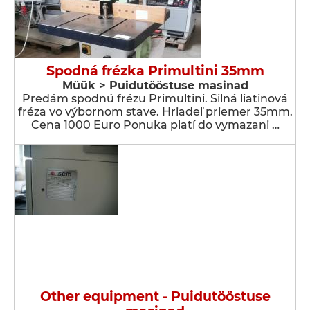
Spodná frézka Primultini 35mm
Müük > Puidutööstuse masinad
Predám spodnú frézu Primultini. Silná liatinová
fréza vo výbornom stave. Hriadeľ priemer 35mm.
Cena 1000 Euro Ponuka platí do vymazani …
Other equipment - Puidutööstuse