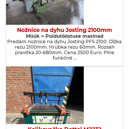
Nožnice na dyhu Josting 2100mm
Müük > Puidutööstuse masinad
Predám nožnice na dyhu Josting PFS 2100. Dĺžka
rezu 2100mm. Hrúbka rezu 60mm. Rozsah
pravítka 20-680mm. Cena 2500 Euro. Plne
funkčné …