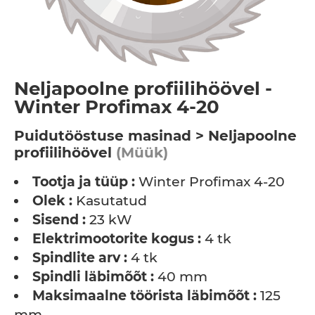
Neljapoolne profiilihöövel -
Winter Profimax 4-20
Puidutööstuse masinad > Neljapoolne
profiilihöövel
(Müük)
Tootja ja tüüp :
Winter Profimax 4-20
Olek :
Kasutatud
Sisend :
23 kW
Elektrimootorite kogus :
4 tk
Spindlite arv :
4 tk
Spindli läbimõõt :
40 mm
Maksimaalne töörista läbimõõt :
125
mm