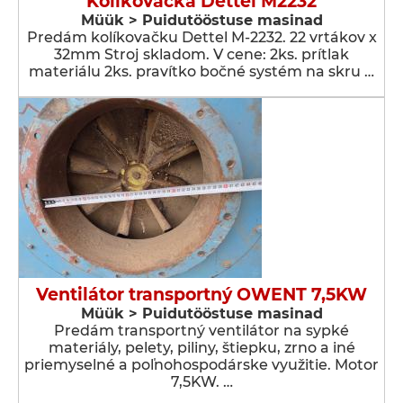
Kolikovačka Dettel M2232
Müük > Puidutööstuse masinad
Predám kolíkovačku Dettel M-2232. 22 vrtákov x
32mm Stroj skladom. V cene: 2ks. prítlak
materiálu 2ks. pravítko bočné systém na skru …
Ventilátor transportný OWENT 7,5KW
Müük > Puidutööstuse masinad
Predám transportný ventilátor na sypké
materiály, pelety, piliny, štiepku, zrno a iné
priemyselné a poľnohospodárske využitie. Motor
7,5KW. …