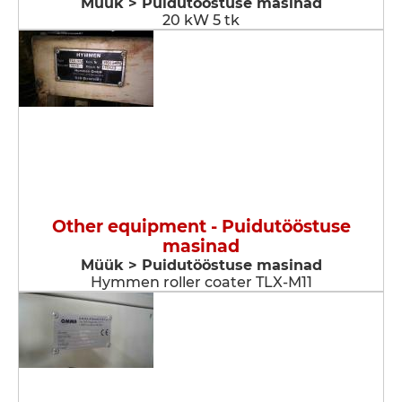
Müük > Puidutööstuse masinad
20 kW 5 tk
Other equipment - Puidutööstuse
masinad
Müük > Puidutööstuse masinad
Hymmen roller coater TLX-M11