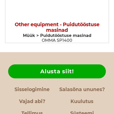
Other equipment - Puidutööstuse
masinad
Müük > Puidutööstuse masinad
OMMA SP1400
Alusta siit!
Sisselogimine
Salasõna ununes?
Vajad abi?
Kuulutus
Tellimus
Süsteemi