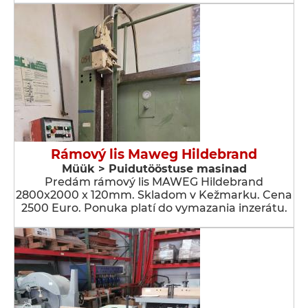
Rámový lis Maweg Hildebrand
Müük > Puidutööstuse masinad
Predám rámový lis MAWEG Hildebrand
2800x2000 x 120mm. Skladom v Kežmarku. Cena
2500 Euro. Ponuka platí do vymazania inzerátu.