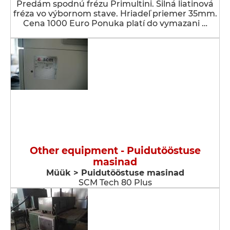
Predám spodnú frézu Primultini. Silná liatinová
fréza vo výbornom stave. Hriadeľ priemer 35mm.
Cena 1000 Euro Ponuka platí do vymazani …
Other equipment - Puidutööstuse
masinad
Müük > Puidutööstuse masinad
SCM Tech 80 Plus