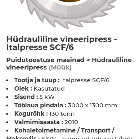
Hüdrauliline vineeripress -
Italpresse SCF/6
Puidutööstuse masinad > Hüdrauliline
vineeripress
(Müük)
Tootja ja tüüp :
Italpresse SCF/6
Olek :
Kasutatud
Sisend :
5 kW
Töölaua pindala :
3000 x 1300 mm
Kogurõhk :
130 tonn
Valmimisaasta :
2010
Kohaletoimetamine / Transport /
Makseviis :
EXW – hangitud tehasest (koha