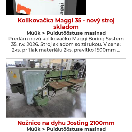
Kolikovačka Maggi 35 - nový stroj
skladom
Müük > Puidutööstuse masinad
Predám novú kolíkovačku Maggi Boring System
35, r.v. 2026. Stroj skladom so zárukou. V cene:
2ks. prítlak materiálu 2ks. pravítko 1500mm …
Nožnice na dyhu Josting 2100mm
Müük > Puidutööstuse masinad