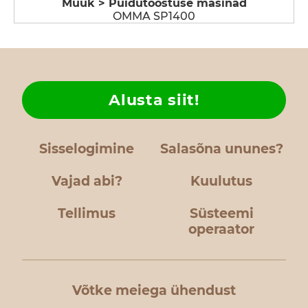
Müük > Puidutööstuse masinad
OMMA SP1400
Alusta siit!
Sisselogimine
Salasõna ununes?
Vajad abi?
Kuulutus
Tellimus
Süsteemi
operaator
Võtke meiega ühendust