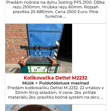
Predám nožnice na dyhu Josting PFS 2100. Dĺžka
rezu 2100mm. Hrúbka rezu 60mm. Rozsah
pravítka 20-680mm. Cena 2500 Euro. Plne
funkčné …
Kolikovačka Dettel M2232
Müük > Puidutööstuse masinad
Predám kolíkovačku Dettel M-2232. 22 vrtákov x
32mm Stroj skladom. V cene: 2ks. prítlak
materiálu 2ks. pravítko bočné systém na skru …