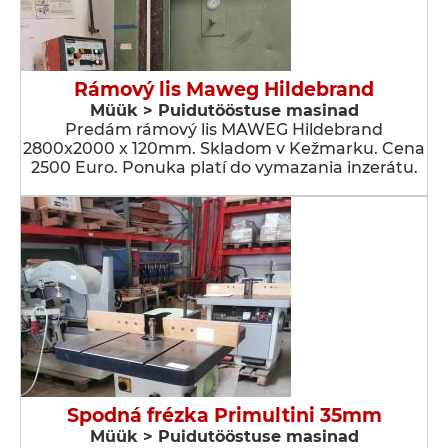
Rámový lis Maweg Hildebrand
Müük > Puidutööstuse masinad
Predám rámový lis MAWEG Hildebrand
2800x2000 x 120mm. Skladom v Kežmarku. Cena
2500 Euro. Ponuka platí do vymazania inzerátu.
Spodná frézka Primultini 35mm
Müük > Puidutööstuse masinad