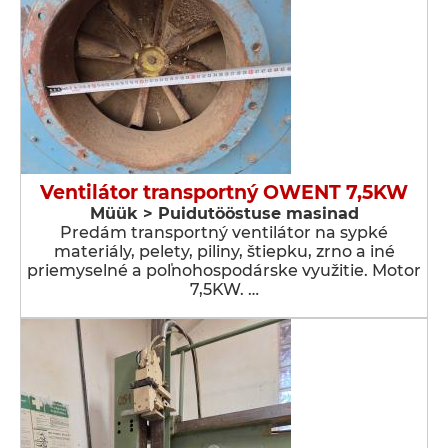
Ventilátor transportný OWENT 7,5KW
Müük > Puidutööstuse masinad
Predám transportný ventilátor na sypké
materiály, pelety, piliny, štiepku, zrno a iné
priemyselné a poľnohospodárske využitie. Motor
7,5KW. …