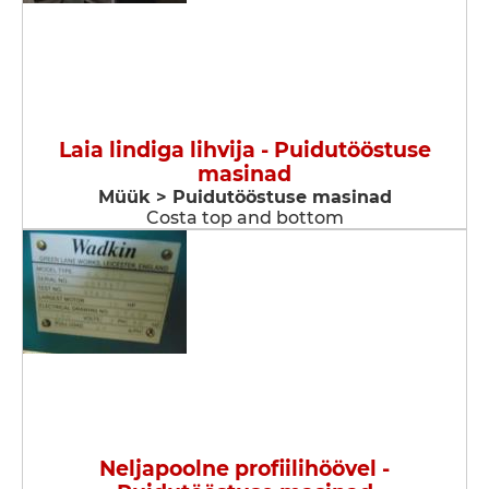
Laia lindiga lihvija - Puidutööstuse
masinad
Müük > Puidutööstuse masinad
Costa top and bottom
Neljapoolne profiilihöövel -