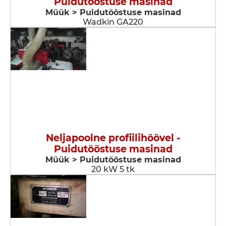
Puidutööstuse masinad
Müük > Puidutööstuse masinad
Wadkin GA220
Neljapoolne profiilihöövel -
Puidutööstuse masinad
Müük > Puidutööstuse masinad
20 kW 5 tk