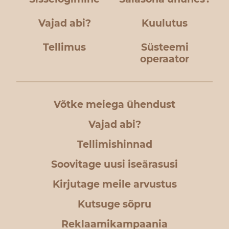
Vajad abi?
Kuulutus
Tellimus
Süsteemi
operaator
Võtke meiega ühendust
Vajad abi?
Tellimishinnad
Soovitage uusi iseärasusi
Kirjutage meile arvustus
Kutsuge sõpru
Reklaamikampaania