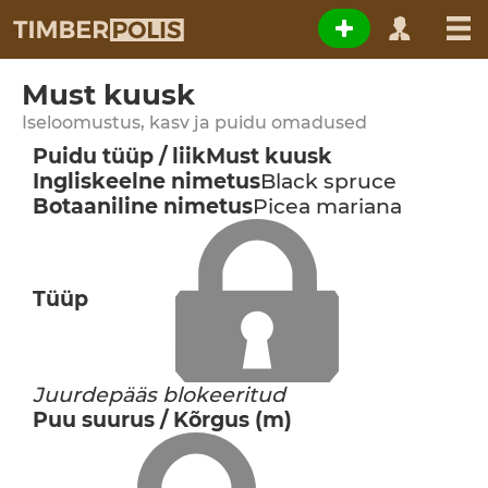
Must kuusk
Iseloomustus, kasv ja puidu omadused
Puidu tüüp / liik
Must kuusk
Ingliskeelne nimetus
Black spruce
Botaaniline nimetus
Picea mariana
Tüüp
Juurdepääs blokeeritud
Puu suurus / Kõrgus (m)