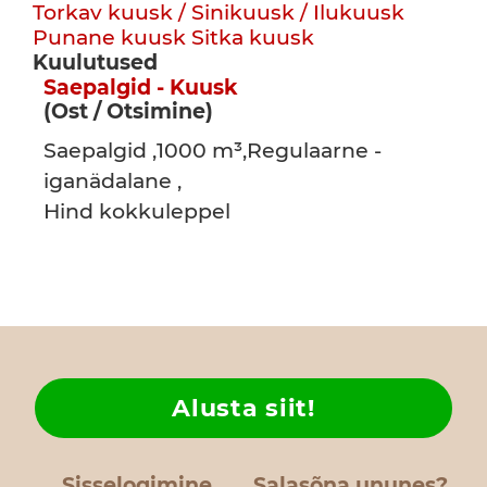
Torkav kuusk / Sinikuusk / Ilukuusk
Punane kuusk
Sitka kuusk
Kuulutused
Saepalgid - Kuusk
(Ost / Otsimine)
Saepalgid ,1000 m³,Regulaarne -
iganädalane ,
Hind kokkuleppel
Alusta siit!
Sisselogimine
Salasõna ununes?