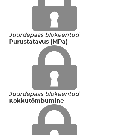
Juurdepääs blokeeritud
Purustatavus (MPa)
Juurdepääs blokeeritud
Kokkutõmbumine