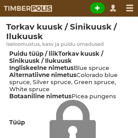
Torkav kuusk / Sinikuusk /
Ilukuusk
Iseloomustus, kasv ja puidu omadused
Puidu tüüp / liik
Torkav kuusk /
Sinikuusk / Ilukuusk
Ingliskeelne nimetus
Blue spruce
Alternatiivne nimetus
Colorado blue
spruce, Silver spruce, Green spruce,
White spruce
Botaaniline nimetus
Picea pungens
Tüüp