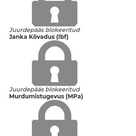
Juurdepääs blokeeritud
Janka Kõvadus (lbf)
Juurdepääs blokeeritud
Murdumistugevus (MPa)