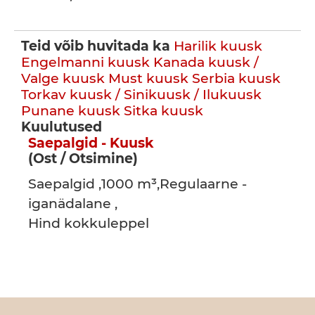
Teid võib huvitada ka
Harilik kuusk
Engelmanni kuusk
Kanada kuusk /
Valge kuusk
Must kuusk
Serbia kuusk
Torkav kuusk / Sinikuusk / Ilukuusk
Punane kuusk
Sitka kuusk
Kuulutused
Saepalgid - Kuusk
(Ost / Otsimine)
Saepalgid ,1000 m³,Regulaarne -
iganädalane ,
Hind kokkuleppel