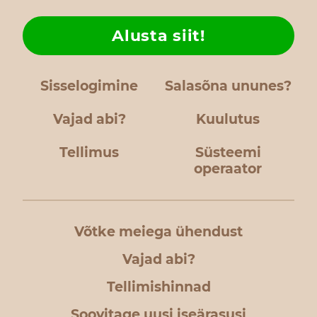
Alusta siit!
Sisselogimine
Salasõna ununes?
Vajad abi?
Kuulutus
Tellimus
Süsteemi
operaator
Võtke meiega ühendust
Vajad abi?
Tellimishinnad
Soovitage uusi iseärasusi