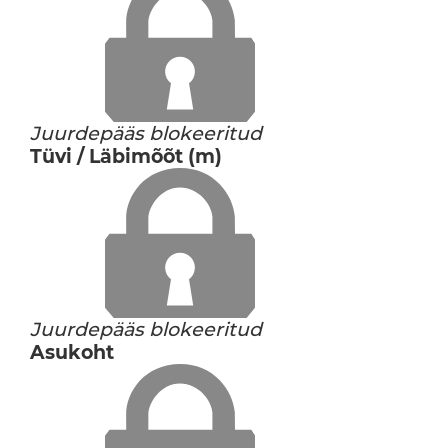
Juurdepääs blokeeritud
Tüvi / Läbimõõt (m)
Juurdepääs blokeeritud
Asukoht