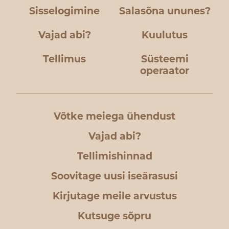
Sisselogimine
Salasõna ununes?
Vajad abi?
Kuulutus
Tellimus
Süsteemi
operaator
Võtke meiega ühendust
Vajad abi?
Tellimishinnad
Soovitage uusi iseärasusi
Kirjutage meile arvustus
Kutsuge sõpru