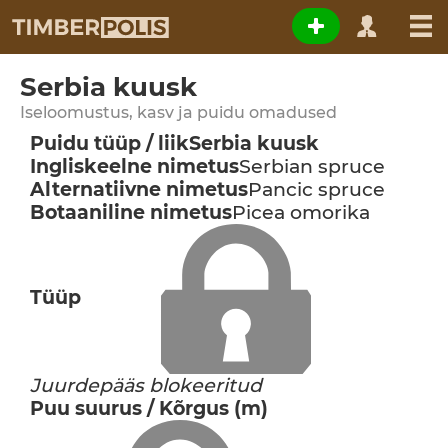
Serbia kuusk
Iseloomustus, kasv ja puidu omadused
Puidu tüüp / liik
Serbia kuusk
Ingliskeelne nimetus
Serbian spruce
Alternatiivne nimetus
Pancic spruce
Botaaniline nimetus
Picea omorika
Tüüp
Juurdepääs blokeeritud
Puu suurus / Kõrgus (m)