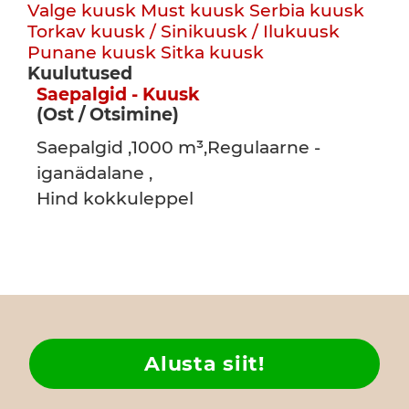
Valge kuusk
Must kuusk
Serbia kuusk
Torkav kuusk / Sinikuusk / Ilukuusk
Punane kuusk
Sitka kuusk
Kuulutused
Saepalgid - Kuusk
(Ost / Otsimine)
Saepalgid ,1000 m³,Regulaarne -
iganädalane ,
Hind kokkuleppel
Alusta siit!