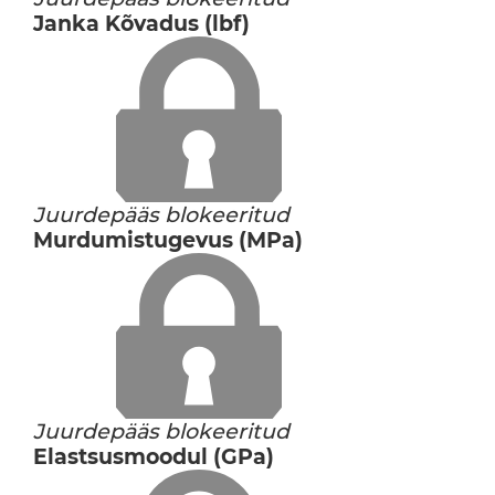
Janka Kõvadus (lbf)
Juurdepääs blokeeritud
Murdumistugevus (MPa)
Juurdepääs blokeeritud
Elastsusmoodul (GPa)