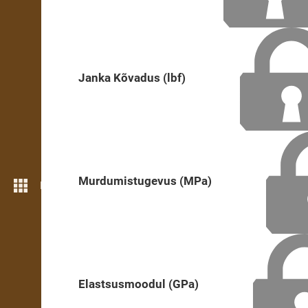
Janka Kõvadus (lbf)
Murdumistugevus (MPa)
Rohkem funktsioone
Elastsusmoodul (GPa)