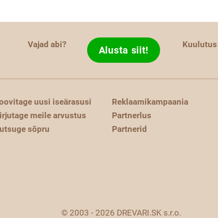
Vajad abi?
Kuulutus
Alusta siit!
oovitage uusi iseärasusi
Reklaamikampaania
irjutage meile arvustus
Partnerlus
utsuge sõpru
Partnerid
© 2003 - 2026 DREVARI.SK s.r.o.