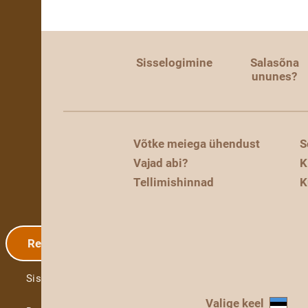
Sisselogimine
Salasõna
ununes?
Võtke meiega ühendust
S
Vajad abi?
K
Tellimishinnad
K
Registreerimine
Sisselogimine
Valige keel