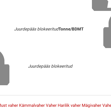
Juurdepääs blokeeritud
Tonne/BDMT
Juurdepääs blokeeritud
ust vaher
Kämmalvaher
Vaher
Harilik vaher
Mägivaher
Vah