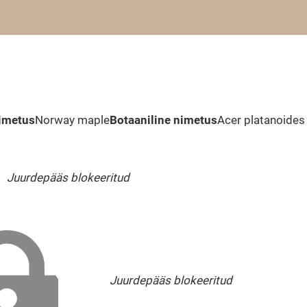
nimetus
Norway maple
Botaaniline nimetus
Acer platanoides
Juurdepääs blokeeritud
Juurdepääs blokeeritud