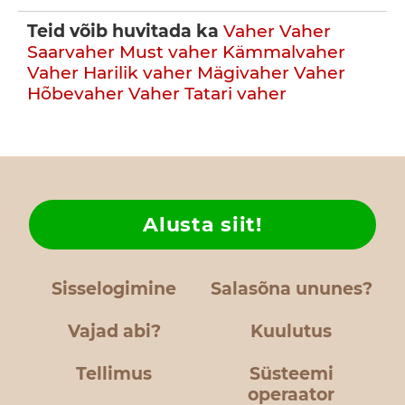
Teid võib huvitada ka
Vaher
Vaher
Saarvaher
Must vaher
Kämmalvaher
Vaher
Harilik vaher
Mägivaher
Vaher
Hõbevaher
Vaher
Tatari vaher
Alusta siit!
Sisselogimine
Salasõna ununes?
Vajad abi?
Kuulutus
Tellimus
Süsteemi
operaator