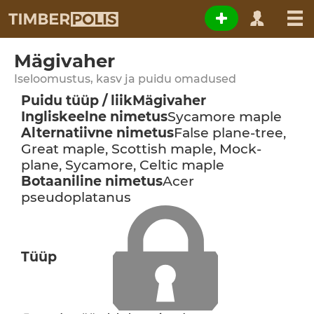
Mägivaher
Iseloomustus, kasv ja puidu omadused
Puidu tüüp / liik
Mägivaher
Ingliskeelne nimetus
Sycamore maple
Alternatiivne nimetus
False plane-tree,
Great maple, Scottish maple, Mock-
plane, Sycamore, Celtic maple
Botaaniline nimetus
Acer
pseudoplatanus
Tüüp