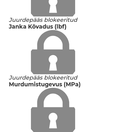
Juurdepääs blokeeritud
Janka Kõvadus (lbf)
Juurdepääs blokeeritud
Murdumistugevus (MPa)