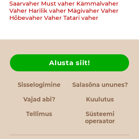
Saarvaher
Must vaher
Kämmalvaher
Vaher
Harilik vaher
Mägivaher
Vaher
Hõbevaher
Vaher
Tatari vaher
Alusta siit!
Sisselogimine
Salasõna ununes?
Vajad abi?
Kuulutus
Tellimus
Süsteemi
operaator