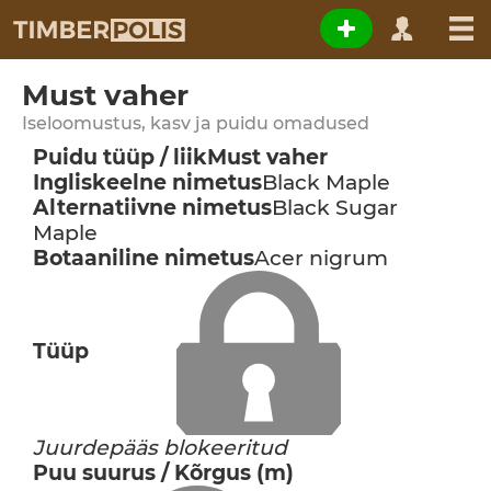
Must vaher
Iseloomustus, kasv ja puidu omadused
Puidu tüüp / liik
Must vaher
Ingliskeelne nimetus
Black Maple
Alternatiivne nimetus
Black Sugar
Maple
Botaaniline nimetus
Acer nigrum
Tüüp
Juurdepääs blokeeritud
Puu suurus / Kõrgus (m)