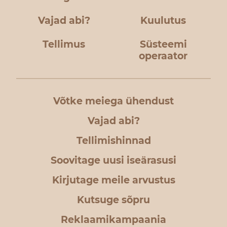
Vajad abi?
Kuulutus
Tellimus
Süsteemi
operaator
Võtke meiega ühendust
Vajad abi?
Tellimishinnad
Soovitage uusi iseärasusi
Kirjutage meile arvustus
Kutsuge sõpru
Reklaamikampaania