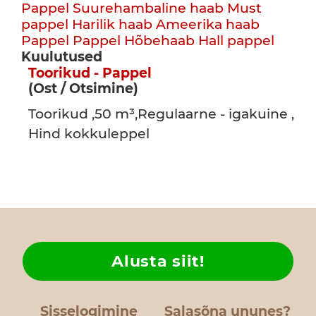
Pappel
Suurehambaline haab
Must
pappel
Harilik haab
Ameerika haab
Pappel
Pappel
Hõbehaab
Hall pappel
Kuulutused
Toorikud - Pappel
(Ost / Otsimine)
Toorikud ,50 m³,Regulaarne - igakuine ,
Hind kokkuleppel
Alusta siit!
Sisselogimine
Salasõna ununes?