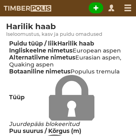
Harilik haab
Iseloomustus, kasv ja puidu omadused
Puidu tüüp / liik
Harilik haab
Ingliskeelne nimetus
European aspen
Alternatiivne nimetus
Eurasian aspen,
Quaking aspen
Botaaniline nimetus
Populus tremula
Tüüp
Juurdepääs blokeeritud
Puu suurus / Kõrgus (m)