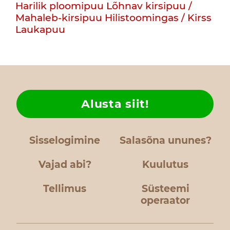
Harilik ploomipuu
Lõhnav kirsipuu /
Mahaleb-kirsipuu
Hilistoomingas / Kirss
Laukapuu
Alusta siit!
Sisselogimine
Salasõna ununes?
Vajad abi?
Kuulutus
Tellimus
Süsteemi
operaator