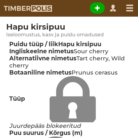
Hapu kirsipuu
Iseloomustus, kasv ja puidu omadused
Puidu tüüp / liik
Hapu kirsipuu
Ingliskeelne nimetus
Sour cherry
Alternatiivne nimetus
Tart cherry, Wild
cherry
Botaaniline nimetus
Prunus cerasus
Tüüp
Juurdepääs blokeeritud
Puu suurus / Kõrgus (m)