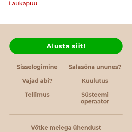
Laukapuu
Alusta siit!
Sisselogimine
Salasõna ununes?
Vajad abi?
Kuulutus
Tellimus
Süsteemi
operaator
Võtke meiega ühendust