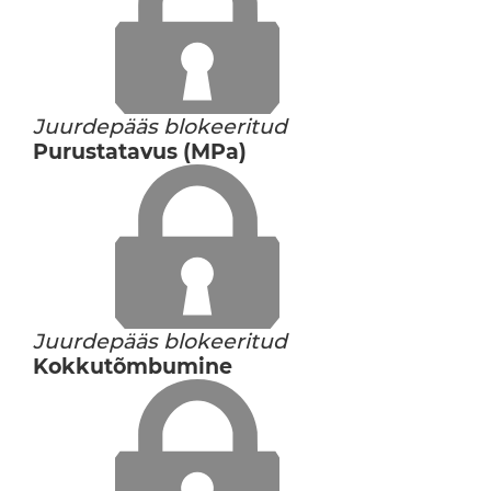
Juurdepääs blokeeritud
Purustatavus (MPa)
Juurdepääs blokeeritud
Kokkutõmbumine