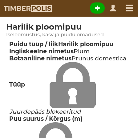
Harilik ploomipuu
Iseloomustus, kasv ja puidu omadused
Puidu tüüp / liik
Harilik ploomipuu
Ingliskeelne nimetus
Plum
Botaaniline nimetus
Prunus domestica
Tüüp
Juurdepääs blokeeritud
Puu suurus / Kõrgus (m)