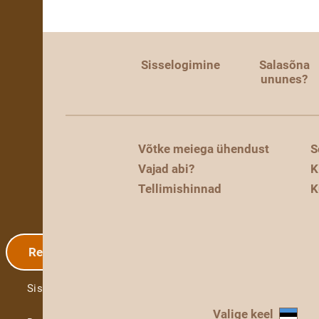
Sisselogimine
Salasõna
ununes?
Võtke meiega ühendust
S
Vajad abi?
K
Tellimishinnad
K
Registreerimine
Sisselogimine
Valige keel