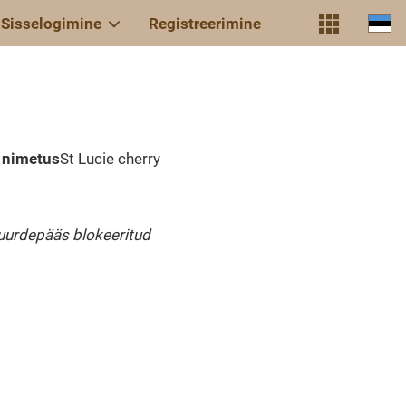
Sisselogimine
Registreerimine
e nimetus
St Lucie cherry
uurdepääs blokeeritud