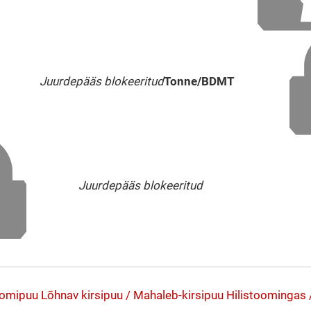
Juurdepääs blokeeritud
Tonne/BDMT
Juurdepääs blokeeritud
loomipuu
Lõhnav kirsipuu / Mahaleb-kirsipuu
Hilistoomingas 