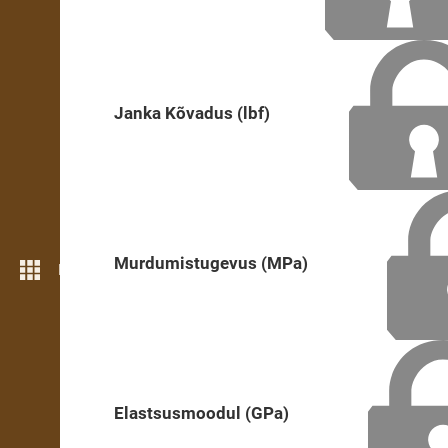
Janka Kõvadus (lbf)
Murdumistugevus (MPa)
Rohkem funktsioone
Elastsusmoodul (GPa)