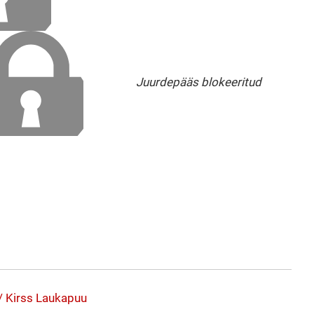
Juurdepääs blokeeritud
/ Kirss
Laukapuu