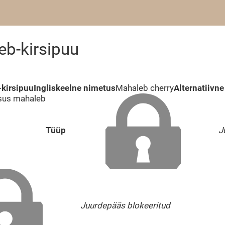
eb-kirsipuu
-kirsipuu
Ingliskeelne nimetus
Mahaleb cherry
Alternatiivn
sus mahaleb
Tüüp
J
Juurdepääs blokeeritud