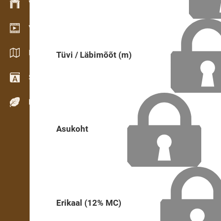
Varude haldamine
Videogalerii
Kataloogid / Brošüürid
Tüvi / Läbimõõt (m)
Sõnastik
Puiduliigid
Asukoht
Erikaal (12% MC)