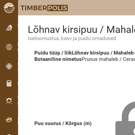
Kuulutused
Lõhnav kirsipuu / Mahal
Tekstkuulutused
Iseloomustus, kasv ja puidu omadused
Kuulutused
Rahvusvahelised kuulutused
Puidu tüüp / liik
Lõhnav kirsipuu / Mahaleb
Botaaniline nimetus
Prunus mahaleb / Cera
OPTI-TIMB
Saekavad
Puidu kalkulaatorid
WoodProfi
Puidumaht AI-ga
Andmesalvesti
Puu suurus / Kõrgus (m)
Puidu inventuur välitöödel