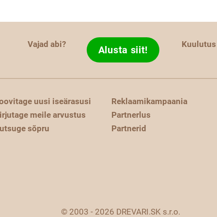
Vajad abi?
Kuulutus
Alusta siit!
oovitage uusi iseärasusi
Reklaamikampaania
irjutage meile arvustus
Partnerlus
utsuge sõpru
Partnerid
© 2003 - 2026 DREVARI.SK s.r.o.