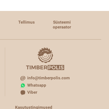
Tellimus
Süsteemi
operaator
info@timberpolis.com
Whatsapp
Viber
Kasutustingimused