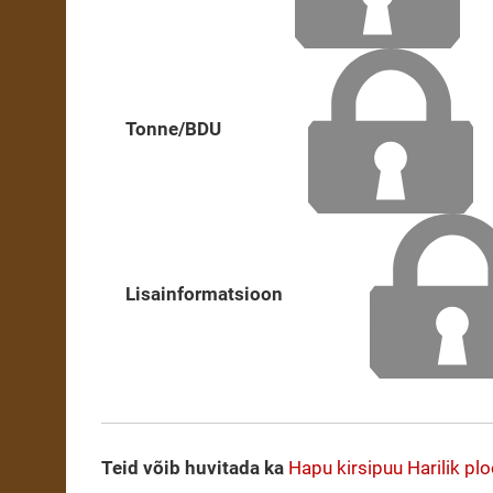
Tonne/BDU
Lisainformatsioon
Teid võib huvitada ka
Hapu kirsipuu
Harilik p