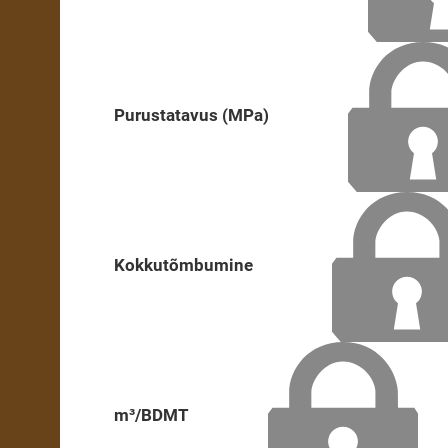
Purustatavus (MPa)
Kokkutõmbumine
m³/BDMT