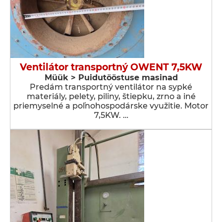
Ventilátor transportný OWENT 7,5KW
Müük > Puidutööstuse masinad
Predám transportný ventilátor na sypké
materiály, pelety, piliny, štiepku, zrno a iné
priemyselné a poľnohospodárske využitie. Motor
7,5KW. …