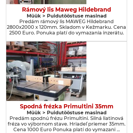
Rámový lis Maweg Hildebrand
Müük > Puidutööstuse masinad
Predám rámový lis MAWEG Hildebrand
2800x2000 x 120mm. Skladom v Kežmarku. Cena
2500 Euro. Ponuka platí do vymazania inzerátu.
Spodná frézka Primultini 35mm
Müük > Puidutööstuse masinad
Predám spodnú frézu Primultini. Silná liatinová
fréza vo výbornom stave. Hriadeľ priemer 35mm.
Cena 1000 Euro Ponuka platí do vymazani …