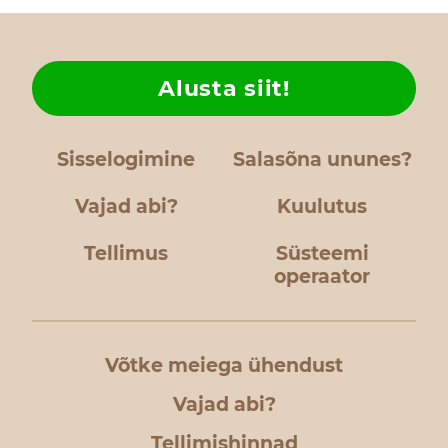
Alusta siit!
Sisselogimine
Salasõna ununes?
Vajad abi?
Kuulutus
Tellimus
Süsteemi
operaator
Võtke meiega ühendust
Vajad abi?
Tellimishinnad