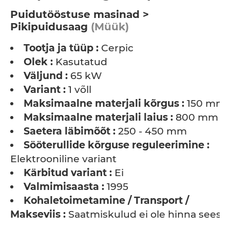
Puidutööstuse masinad >
Pikipuidusaag
(Müük)
Tootja ja tüüp :
Cerpic
Olek :
Kasutatud
Väljund :
65 kW
Variant :
1 võll
Maksimaalne materjali kõrgus :
150 mm
Maksimaalne materjali laius :
800 mm
Saetera läbimõõt :
250 - 450 mm
Sööterullide kõrguse reguleerimine :
Elektrooniline variant
Kärbitud variant :
Ei
Valmimisaasta :
1995
Kohaletoimetamine / Transport /
Makseviis :
Saatmiskulud ei ole hinna sees