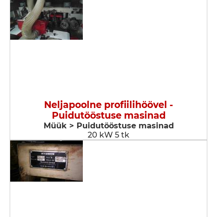
Neljapoolne profiilihöövel -
Puidutööstuse masinad
Müük > Puidutööstuse masinad
20 kW 5 tk