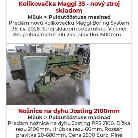
Kolikovačka Maggi 35 - nový stroj
skladom
Müük > Puidutööstuse masinad
Predám novú kolíkovačku Maggi Boring System
35, r.v. 2026. Stroj skladom so zárukou. V cene:
2ks. prítlak materiálu 2ks. pravítko 1500mm …
Nožnice na dyhu Josting 2100mm
Müük > Puidutööstuse masinad
Predám nožnice na dyhu Josting PFS 2100. Dĺžka
rezu 2100mm. Hrúbka rezu 60mm. Rozsah
pravítka 20-680mm. Cena 2500 Euro. Plne