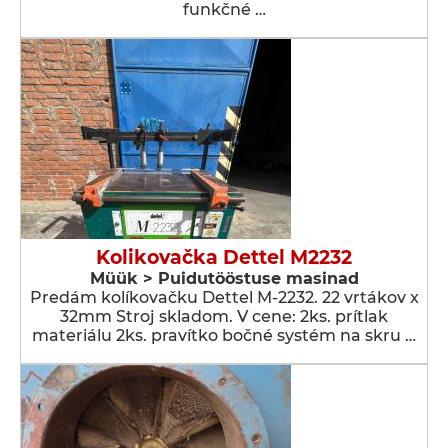
funkčné …
Kolikovačka Dettel M2232
Müük > Puidutööstuse masinad
Predám kolíkovačku Dettel M-2232. 22 vrtákov x
32mm Stroj skladom. V cene: 2ks. prítlak
materiálu 2ks. pravítko bočné systém na skru …