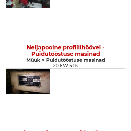
Neljapoolne profiilihöövel -
Puidutööstuse masinad
Müük > Puidutööstuse masinad
20 kW 5 tk