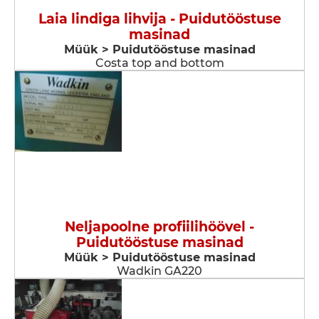
Laia lindiga lihvija - Puidutööstuse
masinad
Müük > Puidutööstuse masinad
Costa top and bottom
Neljapoolne profiilihöövel -
Puidutööstuse masinad
Müük > Puidutööstuse masinad
Wadkin GA220