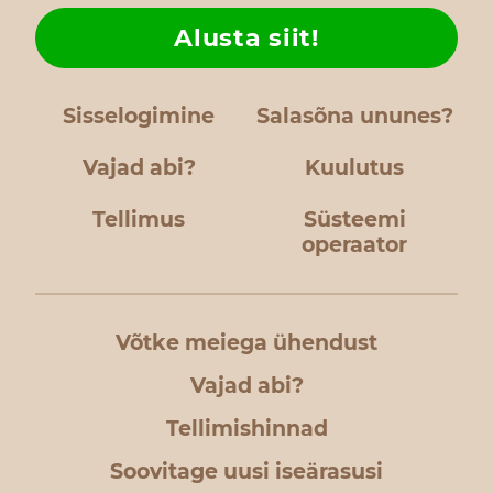
Alusta siit!
Sisselogimine
Salasõna ununes?
Vajad abi?
Kuulutus
Tellimus
Süsteemi
operaator
Võtke meiega ühendust
Vajad abi?
Tellimishinnad
Soovitage uusi iseärasusi