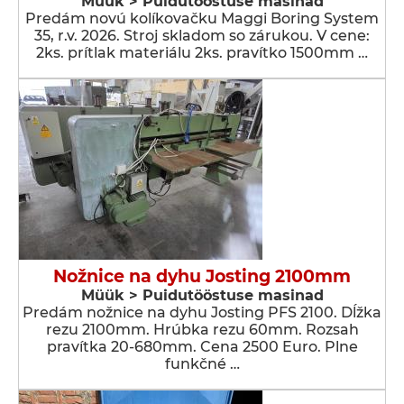
Müük > Puidutööstuse masinad
Predám novú kolíkovačku Maggi Boring System
35, r.v. 2026. Stroj skladom so zárukou. V cene:
2ks. prítlak materiálu 2ks. pravítko 1500mm …
Nožnice na dyhu Josting 2100mm
Müük > Puidutööstuse masinad
Predám nožnice na dyhu Josting PFS 2100. Dĺžka
rezu 2100mm. Hrúbka rezu 60mm. Rozsah
pravítka 20-680mm. Cena 2500 Euro. Plne
funkčné …