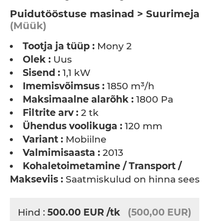
Puidutööstuse masinad > Suurimeja
(Müük)
Tootja ja tüüp :
Mony 2
Olek :
Uus
Sisend :
1,1 kW
Imemisvõimsus :
1850 m³/h
Maksimaalne alarõhk :
1800 Pa
Filtrite arv :
2 tk
Ühendus voolikuga :
120 mm
Variant :
Mobiilne
Valmimisaasta :
2013
Kohaletoimetamine / Transport /
Makseviis :
Saatmiskulud on hinna sees
Hind :
500.00
EUR
/tk
(500,00 EUR)