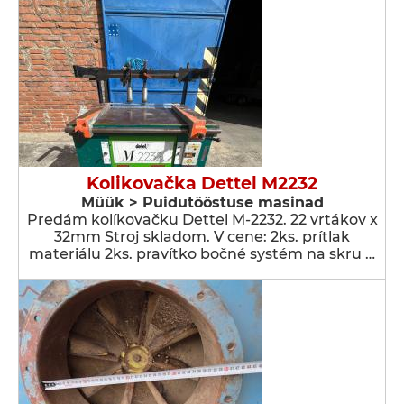
Kolikovačka Dettel M2232
Müük > Puidutööstuse masinad
Predám kolíkovačku Dettel M-2232. 22 vrtákov x
32mm Stroj skladom. V cene: 2ks. prítlak
materiálu 2ks. pravítko bočné systém na skru …