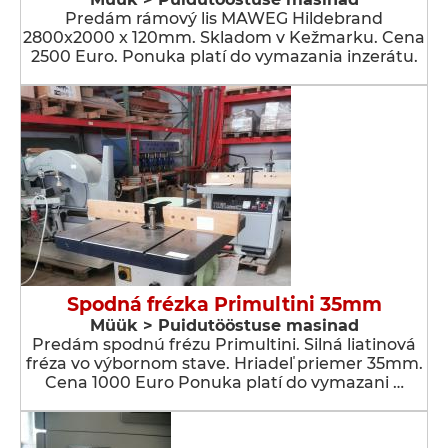
Predám rámový lis MAWEG Hildebrand
2800x2000 x 120mm. Skladom v Kežmarku. Cena
2500 Euro. Ponuka platí do vymazania inzerátu.
Spodná frézka Primultini 35mm
Müük > Puidutööstuse masinad
Predám spodnú frézu Primultini. Silná liatinová
fréza vo výbornom stave. Hriadeľ priemer 35mm.
Cena 1000 Euro Ponuka platí do vymazani …