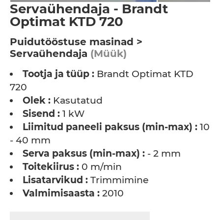
Servaühendaja - Brandt
Optimat KTD 720
Puidutööstuse masinad >
Servaühendaja
(Müük)
Tootja ja tüüp :
Brandt Optimat KTD
720
Olek :
Kasutatud
Sisend :
1 kW
Liimitud paneeli paksus (min-max) :
10
- 40 mm
Serva paksus (min-max) :
- 2 mm
Toitekiirus :
0 m/min
Lisatarvikud :
Trimmimine
Valmimisaasta :
2010