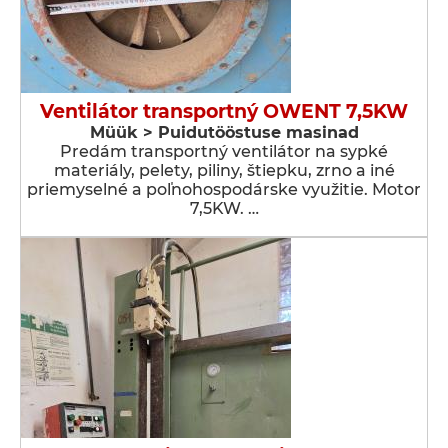
Ventilátor transportný OWENT 7,5KW
Müük > Puidutööstuse masinad
Predám transportný ventilátor na sypké
materiály, pelety, piliny, štiepku, zrno a iné
priemyselné a poľnohospodárske využitie. Motor
7,5KW. …