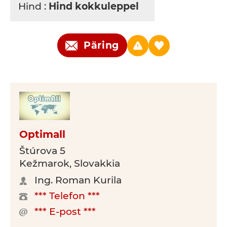
Hind :
Hind kokkuleppel
Päring
Optimall
Štúrova 5
Kežmarok, Slovakkia
Ing. Roman Kurila
*** Telefon ***
*** E-post ***