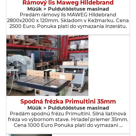
Rámový lis Maweg Hildebrand
Müük > Puidutööstuse masinad
Predám rámový lis MAWEG Hildebrand
2800x2000 x 120mm. Skladom v Kežmarku. Cena
2500 Euro. Ponuka platí do vymazania inzerátu.
Spodná frézka Primultini 35mm
Müük > Puidutööstuse masinad
Predám spodnú frézu Primultini. Silná liatinová
fréza vo výbornom stave. Hriadeľ priemer 35mm.
Cena 1000 Euro Ponuka platí do vymazani …