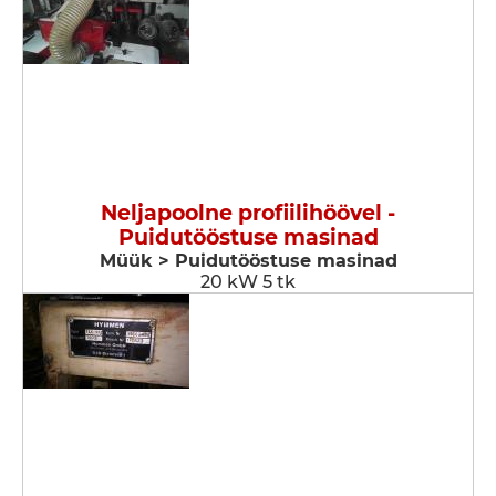
Neljapoolne profiilihöövel -
Puidutööstuse masinad
Müük > Puidutööstuse masinad
20 kW 5 tk