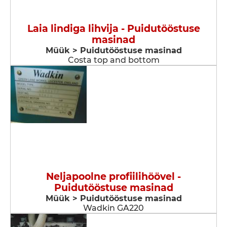
Laia lindiga lihvija - Puidutööstuse
masinad
Müük > Puidutööstuse masinad
Costa top and bottom
Neljapoolne profiilihöövel -
Puidutööstuse masinad
Müük > Puidutööstuse masinad
Wadkin GA220