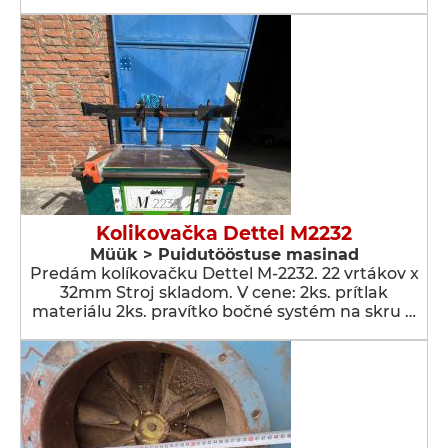
Kolikovačka Dettel M2232
Müük > Puidutööstuse masinad
Predám kolíkovačku Dettel M-2232. 22 vrtákov x
32mm Stroj skladom. V cene: 2ks. prítlak
materiálu 2ks. pravítko bočné systém na skru …