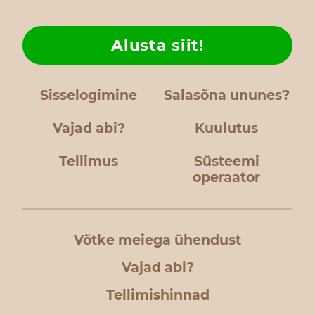
Alusta siit!
Sisselogimine
Salasõna ununes?
Vajad abi?
Kuulutus
Tellimus
Süsteemi
operaator
Võtke meiega ühendust
Vajad abi?
Tellimishinnad