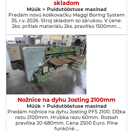
skladom
Müük > Puidutööstuse masinad
Predám novú kolíkovačku Maggi Boring System
35, r.v. 2026. Stroj skladom so zárukou. V cene:
2ks. prítlak materiálu 2ks. pravítko 1500mm …
Nožnice na dyhu Josting 2100mm
Müük > Puidutööstuse masinad
Predám nožnice na dyhu Josting PFS 2100. Dĺžka
rezu 2100mm. Hrúbka rezu 60mm. Rozsah
pravítka 20-680mm. Cena 2500 Euro. Plne
funkčné …